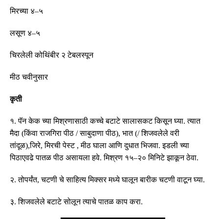
मिरच्या
४
–
५
लसूण
४
–
५
चिरलेली
कोथिंबीर
२
टेबलस्पून
मीठ
चवीनुसार
कृती
१
.
पॅन
केक
च्या
मिश्रणासाठी
कच्चे
बटाटे
सालासकट
किसून
घ्या
.
त्यात
मैदा
(
किंवा राजगिरा पीठ
/
साबुदाणा पीठ
)
,
भात
(/
शिजवलेले वरी
तांदूळ
)
,
जिरे
,
मिरची
पेस्ट
,
मीठ
घाला
आणि
दुधात
भिजवा
.
इडली
च्या
पिठाएवढे
पातळ
पीठ
असायला
हवे
.
मिश्रण
१५
–
२०
मिनिटे
झाकून
ठेवा
.
२
.
तोपर्यंत
,
चटणी
चे
साहित्य
मिक्सर
मध्ये
घालून
बारीक
चटणी
वाटून
घ्या
.
३
.
शिजवलेले
बटाटे
सोलून
त्याचे
पातळ
काप
करा
.