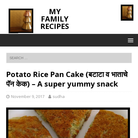
MY
FAMILY
RECIPES
INNOVATING TASTE
Potato Rice Pan Cake (बटाटा व भाताचे
पॅन केक) – A super yummy snack
November 9, 2017
sudha