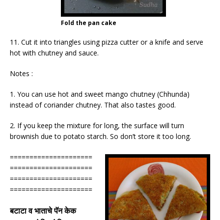
Fold the pan cake
11. Cut it into triangles using pizza cutter or a knife and serve
hot with chutney and sauce.
Notes :
1. You can use hot and sweet mango chutney (Chhunda)
instead of coriander chutney. That also tastes good.
2. If you keep the mixture for long, the surface will turn
brownish due to potato starch. So don’t store it too long.
=====================
=====================
=====================
=====================
बटाटा
व
भाताचे
पॅन
केक