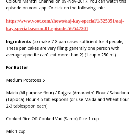
Colours Marathi Channel on 09-Nov-2017. You can watch this
episode on voot app. Or click on the following link :
https://www.voot.com/shows/aaj-kay-special/1/525351/aaj-
kay-special-season-01-episode-56/547201
Ingredients
(to make 7-8 pan cakes sufficient for 4 people;
These pan cakes are very filling; generally one person with
average appetite can’t eat more than 2)
(1 cup = 250 ml)
For Batter
Medium Potatoes 5
Maida (All purpose flour) / Rajgira (Amaranth) Flour / Sabudana
(Tapioca) Flour 4-5 tablespoons (or use Maida and Wheat flour
2-3 tablespoon each)
Cooked Rice OR Cooked Vari (Samo) Rice 1 cup
Milk 1 cup