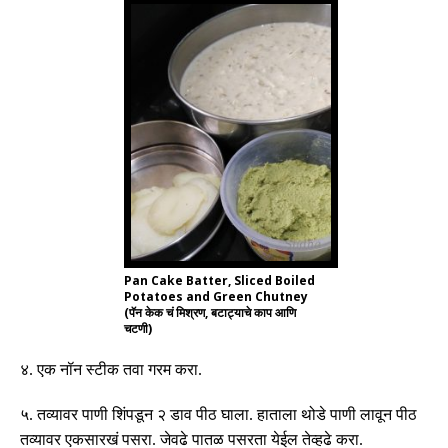
Pan Cake Batter, Sliced Boiled
Potatoes and Green Chutney
(पॅन केक चं मिश्रण, बटाट्याचे काप आणि
चटणी)
४
.
एक
नॉन
स्टीक
तवा
गरम
करा
.
५
.
तव्यावर
पाणी
शिंपडून
२
डाव
पीठ
घाला
.
हाताला
थोडे
पाणी
लावून
पीठ
तव्यावर
एकसारखं
पसरा
.
जेवढे
पातळ
पसरता
येईल
तेव्हढे
करा
.