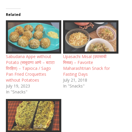
Related
Sabudana Appe without
Upasachi Misal (उपासाची
Potato (साबुदाणा आप्पे – बटाटा
मिसळ) – Favorite
विरहित) – Tapioca / Sago
Maharashtrian Snack for
Pan Fried Croquettes
Fasting Days
without Potatoes
July 21, 2018
July 19, 2023
In "Snacks"
In "Snacks"