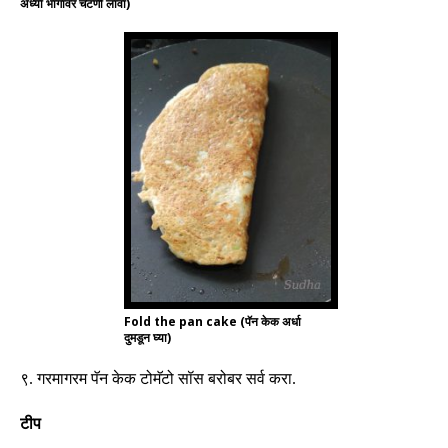
अर्ध्या भागावर चटणी लावा)
Fold the pan cake (पॅन केक अर्धा
दुमडून घ्या)
९
.
गरमागरम
पॅन
केक
टोमॅटो
सॉस
बरोबर
सर्व
करा
.
टीप