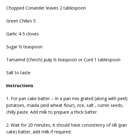
Chopped Coriander leaves 2 tablespoon
Green Chilies 5
Garlic 4-5 cloves
Sugar ½ teaspoon
Tamarind (Chinch) pulp ½ teaspoon or Curd 1 tablespoon
Salt to taste
Instructions
1. For pan cake batter – In a pan mix grated (along with peel)
potatoes, maida (and wheat flour), rice, salt , cumin seeds,
chilly paste. Add milk to prepare a thick batter.
2. Wait for 20 minutes, it should have consistency of idli (pan
cake) batter, add milk if required.