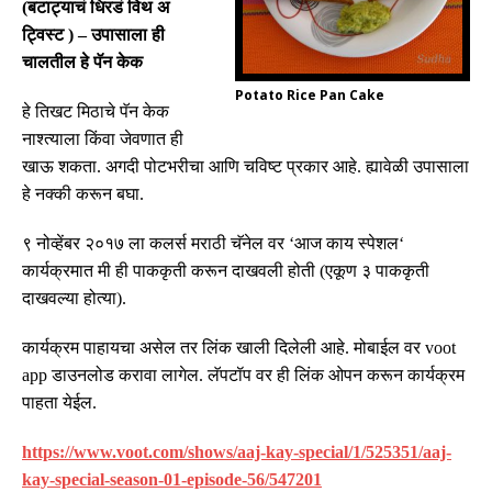
(
बटाट्याचं धिरडं विथ अ
ट्विस्ट
) –
उपासाला ही
चालतील हे पॅन केक
Potato Rice Pan Cake
हे
तिखट
मिठाचे
पॅन
केक
नाश्त्याला
किंवा
जेवणात
ही
खाऊ
शकता
.
अगदी
पोटभरीचा आणि चविष्ट प्रकार
आहे
.
ह्यावेळी उपासाला
हे नक्की करून बघा
.
९
नोव्हेंबर
२०१७
ला
कलर्स
मराठी
चॅनेल
वर
‘
आज
काय
स्पेशल
‘
कार्यक्रमात
मी
ही
पाककृती
करून
दाखवली
होती
(
एकूण
३
पाककृती
दाखवल्या
होत्या
).
कार्यक्रम
पाहायचा
असेल
तर
लिंक
खाली
दिलेली
आहे
.
मोबाईल
वर
voot
app
डाउनलोड
करावा
लागेल
.
लॅपटॉप
वर
ही
लिंक
ओपन
करून
कार्यक्रम
पाहता
येईल
.
https://www.voot.com/shows/aaj-kay-special/1/525351/aaj-
kay-special-season-01-episode-56/547201