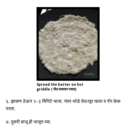
Spread the batter on hot
griddle ( पीठ तव्यावर पसरा)
६
.
झाकण
ठेऊन
२
–
३
मिनिटे
भाजा
.
नंतर
थोडे
तेल
/
तूप
घाला
व
पॅन
केक
परता
.
७
.
दुसरी
बाजू
ही
भाजून
घ्या
.