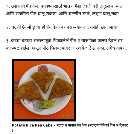
१
.
उपासाचे
पॅन
केक
बनवण्यासाठी
भात
व
मैद्या
ऐवजी
वरी
तांदुळाचा
भात
आणि
राजगिरा
पीठ
घालू
शकता
.
आणि
चटणी
त
डाळं,
लसूण
घालू
नका
.
२
.
चटणी ऐवजी छुन्दा ही पॅन केक वर पसरू शकता
.
तसंही छान लागतं
.
३
.
कच्चा बटाटा असल्यामुळे भिजवलेलं पीठ २ तासापेक्षा जास्त ठेवलं तर
काळपट होईल
.
म्हणून पीठ भिजवल्यावर जास्त वेळ ठेऊ नका
.
लगेच वापरा
.
Potato Rice Pan Cake – बटाटा व भाताचे पॅन केक (बटाट्याचं धिरडं विथ अ ट्विस्ट
)