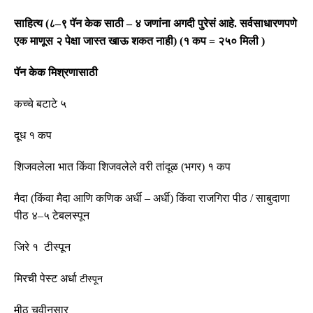
साहित्य
(
८
–
९ पॅन केक साठी
–
४ जणांना अगदी पुरेसं आहे
.
सर्वसाधारणपणे
एक माणूस २ पेक्षा जास्त खाऊ शकत नाही
) (
१ कप
=
२५० मिली
)
पॅन
केक
मिश्रणासाठी
कच्चे
बटाटे
५
दूध
१
कप
शिजवलेला भात किंवा शिजवलेले वरी तांदूळ
(
भगर
)
१ कप
मैदा
(
किंवा मैदा आणि कणिक अर्धी
–
अर्धी
)
किंवा राजगिरा पीठ
/
साबुदाणा
पीठ ४
–
५ टेबलस्पून
जिरे
१
टीस्पून
मिरची
पेस्ट
अर्धा
टीस्पून
मीठ
चवीनुसार