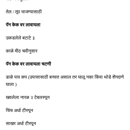
तेल
/
तूप
भाजण्यासाठी
पॅन
केक
वर
लावायला
उकडलेले
बटाटे
३
काळे
मीठ
चवीनुसार
पॅन
केक
वर
लावायला
चटणी
डाळे
पाव
कप
(
उपासासाठी बनवत असाल तर घालू नका किंवा थोडे शेंगदाणे
घाला
)
खवलेला
नारळ
२
टेबलस्पून
चिंच अर्धा टीस्पून
साखर अर्धा टीस्पून