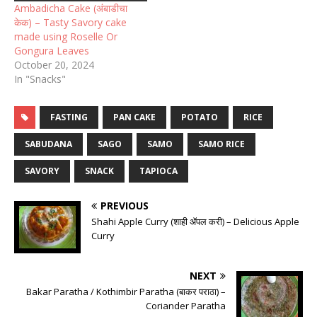
Ambadicha Cake (अंबाडीचा
केक) – Tasty Savory cake
made using Roselle Or
Gongura Leaves
October 20, 2024
In "Snacks"
FASTING
PAN CAKE
POTATO
RICE
SABUDANA
SAGO
SAMO
SAMO RICE
SAVORY
SNACK
TAPIOCA
PREVIOUS
Shahi Apple Curry (शाही ॲपल करी) – Delicious Apple
Curry
NEXT
Bakar Paratha / Kothimbir Paratha (बाकर पराठा) –
Coriander Paratha