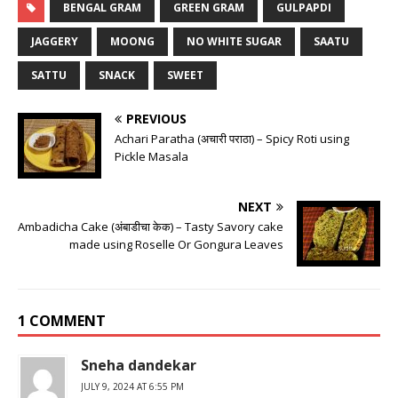
BENGAL GRAM
GREEN GRAM
GULPAPDI
JAGGERY
MOONG
NO WHITE SUGAR
SAATU
SATTU
SNACK
SWEET
PREVIOUS
Achari Paratha (अचारी पराठा) – Spicy Roti using
Pickle Masala
NEXT
Ambadicha Cake (अंबाडीचा केक) – Tasty Savory cake
made using Roselle Or Gongura Leaves
1 COMMENT
Sneha dandekar
JULY 9, 2024 AT 6:55 PM