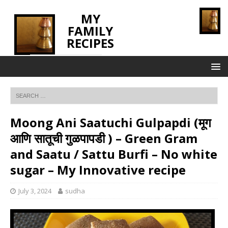
MY
FAMILY
RECIPES
INNOVATING TASTE
Moong Ani Saatuchi Gulpapdi (मूग
आणि सातूची गुळपापडी ) – Green Gram
and Saatu / Sattu Burfi – No white
sugar – My Innovative recipe
July 3, 2024
sudha