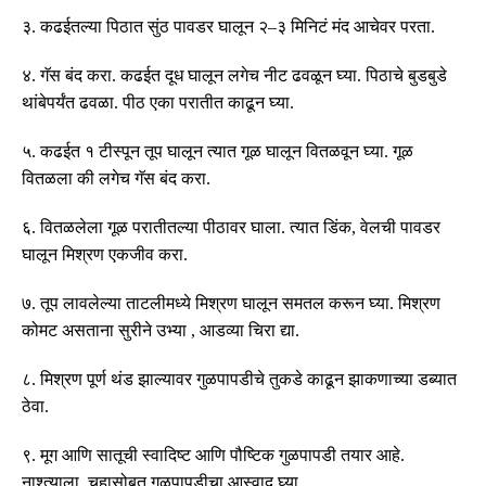
३
.
कढईतल्या पिठात सुंठ पावडर घालून २
–
३ मिनिटं मंद आचेवर परता
.
४
.
गॅस बंद करा
.
कढईत दूध घालून लगेच नीट ढवळून घ्या
.
पिठाचे बुडबुडे
थांबेपर्यंत ढवळा
.
पीठ एका परातीत काढून घ्या
.
५
.
कढईत १ टीस्पून तूप घालून त्यात गूळ घालून वितळवून घ्या
.
गूळ
वितळला की लगेच गॅस बंद करा
.
६
.
वितळलेला गूळ परातीतल्या पीठावर घाला
.
त्यात डिंक, वेलची पावडर
घालून मिश्रण एकजीव करा
.
७
.
तूप लावलेल्या ताटलीमध्ये मिश्रण घालून समतल करून घ्या
.
मिश्रण
कोमट असताना सुरीने उभ्या
,
आडव्या चिरा द्या
.
८
.
मिश्रण पूर्ण थंड झाल्यावर गुळपापडीचे तुकडे काढून झाकणाच्या डब्यात
ठेवा
.
९
.
मूग आणि सातूची स्वादिष्ट आणि पौष्टिक गुळपापडी तयार आहे
.
नाश्त्याला
,
चहासोबत गुळपापडीचा आस्वाद घ्या
.