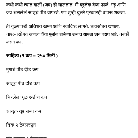
कधी
कधी
त्यात
बार्ली
(
जव
)
ही
घालतात
.
मी
बहुतेक
वेळा
डाळं
,
गहू
आणि
जव
असलेलं
सातूचं
पीठ
वापरते
.
पण
तुम्ही
दुसरे
प्रकारही
वापरू
शकता
.
ही
गुळपापडी
अतिशय
खमंग
आणि
स्वादिष्ट
लागते
.
चहासोबत
,
खायला
नाश्त्यासोबत
.
नक्की
खायला
किंवा
मुलांना
शाळेच्या
डब्यात
द्यायला
छान
पदार्थ
आहे
.
करून
बघा
साहित्य
(
१ कप
=
२५० मिली
)
मुगाचं पीठ दीड कप
सातूचं पीठ दीड कप
चिरलेला गूळ अडीच कप
साजूक तूप सव्वा कप
डिंक २ टेबलस्पून