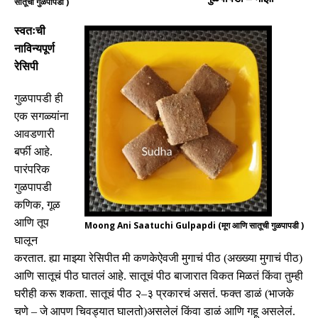
सातूची गुळपापडी )
स्वतःची
नाविन्यपूर्ण
रेसिपी
गुळपापडी
ही
एक
सगळ्यांना
आवडणारी
बर्फी
आहे
.
पारंपरिक
गुळपापडी
कणिक
,
गूळ
आणि
तूप
Moong Ani Saatuchi Gulpapdi (मूग आणि सातूची गुळपापडी )
घालून
करतात
.
ह्या
माझ्या
रेसिपीत
मी
कणकेऐवजी
मुगाचं
पीठ
(
अख्ख्या
मुगाचं
पीठ
)
आणि
सातूचं
पीठ
घातलं
आहे
.
सातूचं
पीठ
बाजारात
विकत
मिळतं
किंवा
तुम्ही
घरीही
करू
शकता
.
सातूचं
पीठ
२
–
३
प्रकारचं
असतं
.
फक्त
डाळं
(
भाजके
चणे
–
जे
आपण
चिवड्यात
घालतो
)
असलेलं
किंवा
डाळं
आणि
गहू
असलेलं
.