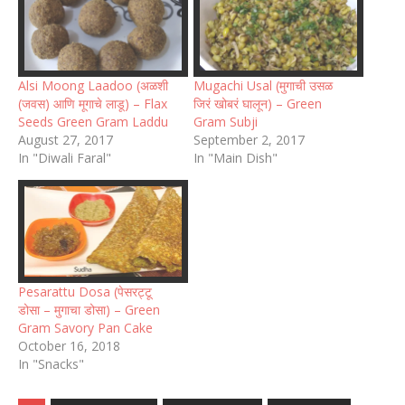
Alsi Moong Laadoo (अळशी
Mugachi Usal (मुगाची उसळ
(जवस) आणि मूगाचे लाडू) – Flax
जिरं खोबरं घालून) – Green
Seeds Green Gram Laddu
Gram Subji
August 27, 2017
September 2, 2017
In "Diwali Faral"
In "Main Dish"
Pesarattu Dosa (पेसरट्टू
डोसा – मुगाचा डोसा) – Green
Gram Savory Pan Cake
October 16, 2018
In "Snacks"