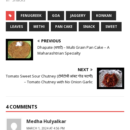
FENUGREEK
GOA
JAGGERY
KONKAN
LEAVES
METHI
PAN CAKE
SNACK
SWEET
PREVIOUS
Dhapate (धपाटे) – Multi Grain Pan Cake – A
Maharashtrian Specialty
NEXT
Tomato Sweet Sour Chutney (टोमॅटोची आंबट गोड चटणी)
– Tomato Chutney with No Onion Garlic
4 COMMENTS
Medha Hulyalkar
MARCH 1, 2024 AT 4:56 PM