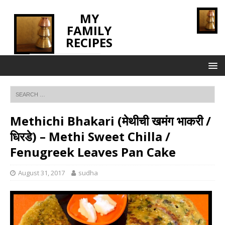
MY
FAMILY
RECIPES
INNOVATING TASTE
Methichi Bhakari (मेथीची खमंग भाकरी /
धिरडे) – Methi Sweet Chilla /
Fenugreek Leaves Pan Cake
August 31, 2017
sudha