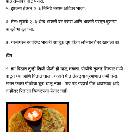
पीठ तव्यावर नीट पसरा
.
५
.
झाकण ठेऊन २
–
३ मिनिटे मध्यम आंचेवर भाजा
.
६
.
तेल
/
तुपाचे २
–
३ थेम्ब भाकरी वर पसरा आणि भाकरी परतून दुसऱ्या
बाजूने भाजून घ्या
.
७
.
गरमागरम स्वादिष्ट भाकरी साजूक तूप किंवा लोण्याबरोबर खायला द्या
.
टीप
१
.
ह्या पिठात तुम्ही शिळी पोळी ही घालू शकता
.
पोळीचे तुकडे मिक्सर मध्ये
वाटून घ्या आणि पिठात घाला
.
गव्हाचे पीठ तेव्हढ्या प्रमाणात कमी करा
.
मात्र फक्त पोळीचा चुरा घालू नका
.
पाव पट गव्हाचं पीठ आवश्यक आहे
नाहीतर पिठाला चिकटपणा येणार नाही
.