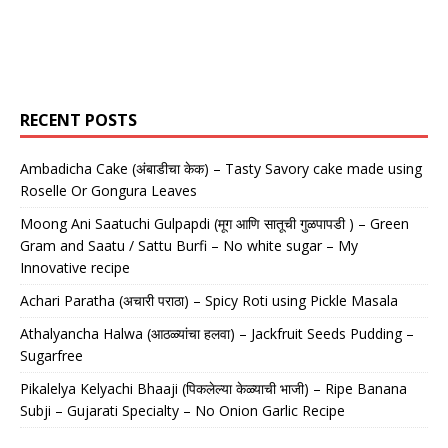
RECENT POSTS
Ambadicha Cake (अंबाडीचा केक) – Tasty Savory cake made using
Roselle Or Gongura Leaves
Moong Ani Saatuchi Gulpapdi (मूग आणि सातूची गुळपापडी ) – Green
Gram and Saatu / Sattu Burfi – No white sugar – My
Innovative recipe
Achari Paratha (अचारी पराठा) – Spicy Roti using Pickle Masala
Athalyancha Halwa (आठळ्यांचा हलवा) – Jackfruit Seeds Pudding –
Sugarfree
Pikalelya Kelyachi Bhaaji (पिकलेल्या केळ्याची भाजी) – Ripe Banana
Subji – Gujarati Specialty – No Onion Garlic Recipe