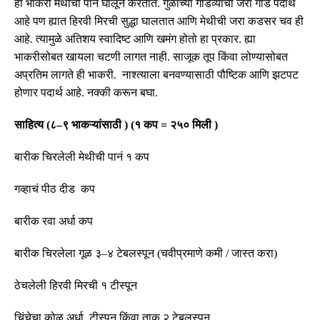
ही भाकरी मेथीची पानं घालून करतात
.
गुळाच्या गोडव्याचा जरा गोड पदार्थ
आहे पण ह्यात हिरवी मिरची सुद्धा घालतात
आणि मेथीची जरा कडसर चव ही
आहे
.
त्यामुळे अतिशय स्वादिष्ट
आणि खमंग
होतो हा प्रकार
.
ह्या
भाकरीसोबत खायला चटणी लागत नाही
.
साजूक तूप किंवा लोण्यासोबत
अप्रतिम लागते ही भाकरी
.
नाश्त्याला बनवण्यासाठी पौष्टिक आणि झटपट
होणार पदार्थ आहे
.
नक्की करून बघा
.
साहित्य
(
८
–
९ भाकऱ्यांसाठी
) (
१ कप
=
२५० मिली
)
बारीक चिरलेली मेथीची पानं १ कप
गव्हाचं पीठ दीड कप
बारीक रवा अर्धा कप
बारीक चिरलेला गूळ ३
–
४ टेबलस्पून
(
चवीप्रमाणे कमी
/
जास्त करा
)
ठेचलेली हिरवी मिरची १ टीस्पून
चिंचेचा कोळ अर्धा टीस्पून किंवा ताक २ टेबलस्पून