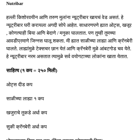
Nutribar
हल्ली किशोरवयीन आणि तरुण मुलांना न्यूट्रीबार खायचं वेड असतं
.
हे
न्यूट्रीबार घरी करायला अगदी सोपे आहेत
.
साधारणपणे ह्यात ओट्स
,
खजूर
,
कोणत्याही बिया आणि बेदाणे
/
मनुका घालतात
.
पण तुम्ही तुमच्या
आवडीप्रमाणे जिन्नस घालू शकता
.
मी ह्यात साळीच्या लाह्या आणि क्रॅनबेरी
घालते
.
लाह्यांमुळे टेक्सचर छान येतं आणि क्रॅनबेरी मुळे आंबटगोड चव येते
.
हे न्यूट्रीबार नरम असतात त्यामुळे सर्व वयोगटाच्या लोकांना खाता येतात
.
साहित्य
(
१
कप
=
२५०
मिली
)
ओट्स दीड कप
साळीच्या लाह्या १ कप
खजुराचे तुकडे अर्धा कप
सुकी क्रॅनबेरी अर्धा कप