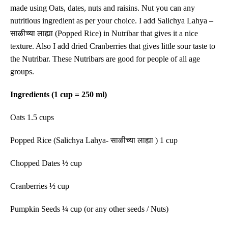
made using Oats, dates, nuts and raisins.
Nut you can any
nutritious ingredient as per your choice.
I add Salichya Lahya –
साळीच्या लाह्या
(Popped Rice) in Nutribar that gives it a nice
texture. Also I add dried Cranberries that gives little sour taste to
the Nutribar.
These Nutribars are good for people of all age
groups.
Ingredients (1 cup = 250 ml)
Oats 1.5 cups
Popped Rice (Salichya Lahya-
साळीच्या लाह्या
) 1 cup
Chopped Dates ½ cup
Cranberries ½ cup
Pumpkin Seeds ¼ cup (or any other seeds / Nuts)