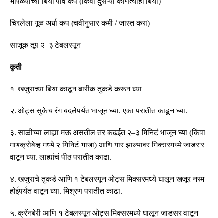
भोपळ्याच्या बिया पाव कप
(
किंवा दुसऱ्या कोणत्याही बिया
)
चिरलेला गूळ अर्धा कप
(
चवीनुसार कमी
/
जास्त करा
)
साजूक तूप २
–
३ टेबलस्पून
कृती
१
.
खजुराच्या बिया काढून बारीक तुकडे करून घ्या
.
२
.
ओट्स सुकेच रंग बदलेपर्यंत भाजून घ्या
.
एका परातीत काढून घ्या
.
३
.
साळीच्या लाह्या मऊ असतील तर कढईत २
–
३ मिनिटं भाजून घ्या
(
किंवा
मायक्रोवेव्ह मध्ये २ मिनिटं भाजा
)
आणि गार झाल्यावर मिक्सरमध्ये जाडसर
वाटून घ्या
.
लाह्यांचं पीठ परातीत काढा
.
४
.
खजुराचे तुकडे आणि १ टेबलस्पून ओट्स मिक्सरमध्ये घालून खजूर नरम
होईपर्यंत वाटून घ्या
.
मिश्रण परातीत काढा
.
५
.
क्रॅनबेरी आणि १ टेबलस्पून ओट्स मिक्सरमध्ये घालून जाडसर वाटून