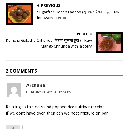
PREVIOUS
Sugarfree Besan Laadoo (शुगरफ्री बेसन लाडू ) – My
Innovative recipe
NEXT
Kairicha Gulacha Chhunda (कैरीचा गुळाचा छुंदा ) – Raw
Mango Chhunda with Jaggery
2 COMMENTS
Archana
FEBRUARY 23, 2025 AT 12:14 PM
Relating to this oats and popped rice nutribar receipe
If we don’t have oven then can we heat mixture on pan?