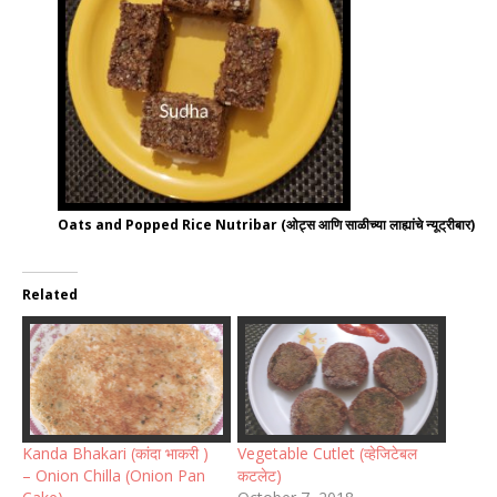
Oats and Popped Rice Nutribar (ओट्स आणि साळीच्या लाह्यांचे न्यूट्रीबार)
Related
Kanda Bhakari (कांदा भाकरी )
Vegetable Cutlet (व्हेजिटेबल
– Onion Chilla (Onion Pan
कटलेट)