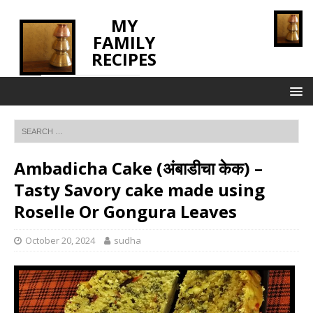
MY
FAMILY
RECIPES
INNOVATING TASTE
Ambadicha Cake (अंबाडीचा केक) –
Tasty Savory cake made using
Roselle Or Gongura Leaves
October 20, 2024
sudha