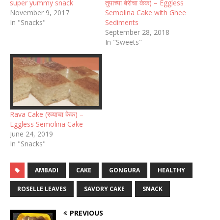
super yummy snack
तुपाच्या बेरीचा केक) – Eggless
November 9, 2017
Semolina Cake with Ghee
In "Snacks"
Sediments
September 28, 2018
In "Sweets"
Rava Cake (रव्याचा केक) –
Eggless Semolina Cake
June 24, 2019
In "Snacks"
AMBADI
CAKE
GONGURA
HEALTHY
ROSELLE LEAVES
SAVORY CAKE
SNACK
PREVIOUS