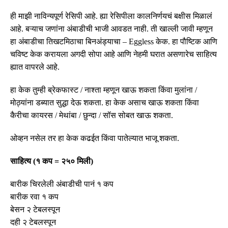
ही माझी नाविन्यपूर्ण रेसिपी आहे
.
ह्या रेसिपीला कालनिर्णयचं बक्षीस मिळालं
आहे
.
बऱ्याच जणांना अंबाडीची भाजी आवडत नाही
.
ती खाल्ली जावी म्हणून
हा अंबाडीचा तिखटमिठाचा
बिनअंड्याचा
– Eggless
केक
.
हा पौष्टिक आणि
चविष्ट केक करायला अगदी सोपा आहे आणि नेहमी घरात असणारेच साहित्य
ह्यात वापरले आहे
.
हा केक तुम्ही ब्रेकफास्ट
/
नाश्ता म्हणून खाऊ शकता किंवा मुलांना
/
मोठ्यांना डब्यात सुद्धा देऊ शकता
.
हा केक असाच खाऊ शकता किंवा
कैरीचा कायरस
/
मेथांबा
/
छुन्दा
/
सॉस सोबत खाऊ शकता
.
ओव्हन नसेल तर हा केक कढईत किंवा पातेल्यात भाजू शकता
.
साहित्य
(
१ कप
=
२५० मिली
)
बारीक चिरलेली अंबाडीची पानं १ कप
बारीक रवा १ कप
बेसन २ टेबलस्पून
दही २ टेबलस्पून