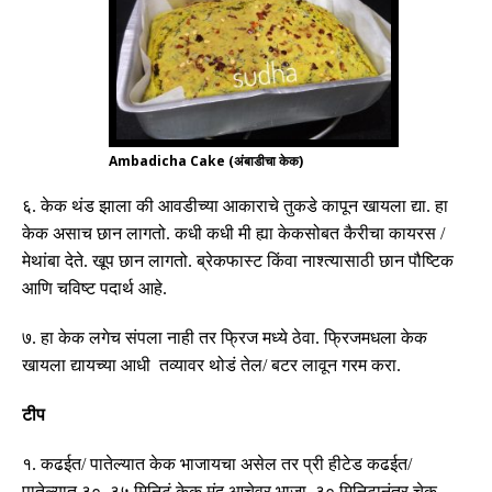
Ambadicha Cake (अंबाडीचा केक)
६
.
केक थंड झाला की आवडीच्या आकाराचे तुकडे कापून खायला द्या
.
हा
केक असाच छान लागतो
.
कधी
कधी
मी ह्या केकसोबत कैरीचा कायरस
/
मेथांबा देते
.
खूप छान लागतो
.
ब्रेकफास्ट किंवा नाश्त्यासाठी छान पौष्टिक
आणि चविष्ट पदार्थ आहे
.
७
.
हा केक लगेच संपला नाही तर फ्रिज मध्ये ठेवा
.
फ्रिजमधला केक
खायला द्यायच्या आधी तव्यावर थोडं तेल
/
बटर लावून गरम करा
.
टीप
१
.
कढईत
/
पातेल्यात केक भाजायचा असेल तर प्री हीटेड कढईत
/
पातेल्यात
३०
–
३५
मिनिटं केक मंद आचेवर भाजा
.
३
०
मिनिटानंतर चेक