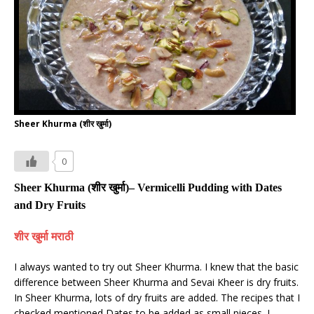
Sheer Khurma (शीर खुर्मा)
0
Sheer Khurma (
शीर खुर्मा
)– Vermicelli Pudding with Dates
and Dry Fruits
शीर खुर्मा मराठी
I always wanted to try out Sheer Khurma. I knew that the basic
difference between Sheer Khurma and Sevai Kheer is dry fruits.
In Sheer Khurma, lots of dry fruits are added. The recipes that I
checked mentioned Dates to be added as small pieces. I