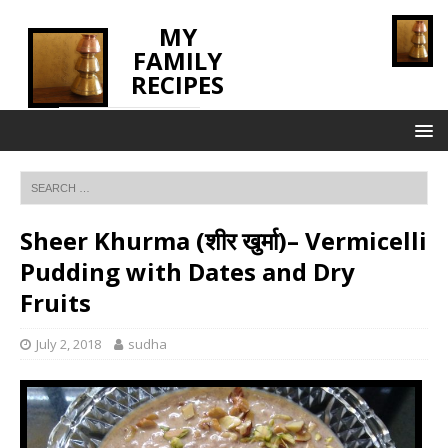
MY
FAMILY
RECIPES
INNOVATING TASTE
Sheer Khurma (शीर खुर्मा)– Vermicelli
Pudding with Dates and Dry
Fruits
July 2, 2018
sudha