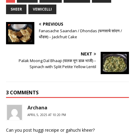
SHEER
VEMICELLI
PREVIOUS
Fanasache Saandan / Dhondas (फणसाचे सांदण /
धोंडस) – Jackfruit Cake
NEXT
Palak Moong Dal Bhaaji (पालक मूग डाळ भाजी) –
Spinach with Split Petite Yellow Lentil
3 COMMENTS
Archana
APRIL 5, 2025 AT 10:20 PM
Can you post huggi receipe or gahuchi kheer?