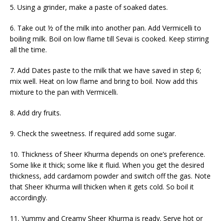
5. Using a grinder, make a paste of soaked dates.
6. Take out ½ of the milk into another pan. Add Vermicelli to
boiling milk. Boil on low flame till Sevai is cooked. Keep stirring
all the time.
7. Add Dates paste to the milk that we have saved in step 6;
mix well. Heat on low flame and bring to boil. Now add this
mixture to the pan with Vermicelli.
8. Add dry fruits.
9. Check the sweetness. If required add some sugar.
10. Thickness of Sheer Khurma depends on one’s preference.
Some like it thick; some like it fluid. When you get the desired
thickness, add cardamom powder and switch off the gas. Note
that Sheer Khurma will thicken when it gets cold. So boil it
accordingly.
11. Yummy and Creamy Sheer Khurma is ready. Serve hot or