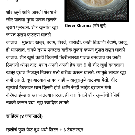
शीर खुर्मा आणि आपली शेवयांची
खीर यातला मुख्य फरक म्हणजे
Sheer Khurma (शीर खुर्मा)
ड्राय फ्रुटस
.
शीर खुर्म्यात खूप
जास्त ड्राय फ्रुटस घातले
जातात
–
मुख्यतः खजूर
,
बदाम
,
पिस्ते
,
चारोळी
.
काही ठिकाणी बेदाणे
,
काजू
ही घालतात
.
सगळे ड्राय फ्रुटस बारीक तुकडे करून तुपात तळून घातले
जातात
.
शीर खुर्मा काही ठिकाणी खिरीसारखा पातळ बनवतात तर काही
ठिकाणी थोडा दाट
.
पसंद अपनी अपनी हेच खरं
!!
मी शीर खुर्मा बनवताना
खजूर दुधात भिजवून मिक्सर मध्ये बारीक करून घालते
.
त्यामुळे साखर खूप
कमी लागते
,
दूध आठवावं लागत नाही
–
खजुरामुळे दाटपणा येतो
,
शीर
खुर्म्याचं टेक्सचर छान क्रिमी होतं आणि रंगही लाईट ब्राऊन येतो
कॅरॅमलाईज्ड साखर घातल्यासारखा
.
ही जरा वेगळी शीर खुर्म्याची रेसिपी
नक्की करून बघा
.
खूप स्वादिष्ट लागते
.
साहित्य
(
४ जणांसाठी
)
म्हशीचं फुल फॅट दूध अर्धा लिटर
+
३ टेबलस्पून