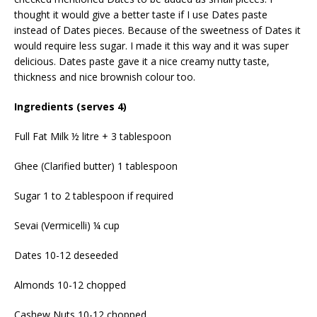
thought it would give a better taste if I use Dates paste
instead of Dates pieces. Because of the sweetness of Dates it
would require less sugar. I made it this way and it was super
delicious. Dates paste gave it a nice creamy nutty taste,
thickness and nice brownish colour too.
Ingredients (serves 4)
Full Fat Milk ½ litre + 3 tablespoon
Ghee (Clarified butter) 1 tablespoon
Sugar 1 to 2 tablespoon if required
Sevai (Vermicelli) ¼ cup
Dates 10-12 deseeded
Almonds 10-12 chopped
Cashew Nuts 10-12 chopped