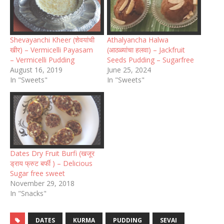
Shevayanchi Kheer (शेवयांची
Athalyancha Halwa
खीर) – Vermicelli Payasam
(आठळ्यांचा हलवा) – Jackfruit
– Vermicelli Pudding
Seeds Pudding – Sugarfree
August 16, 2019
June 25, 2024
In "Sweets"
In "Sweets"
Dates Dry Fruit Burfi (खजूर
ड्राय फ्रुट बर्फी ) – Delicious
Sugar free sweet
November 29, 2018
In "Snacks"
DATES
KURMA
PUDDING
SEVAI