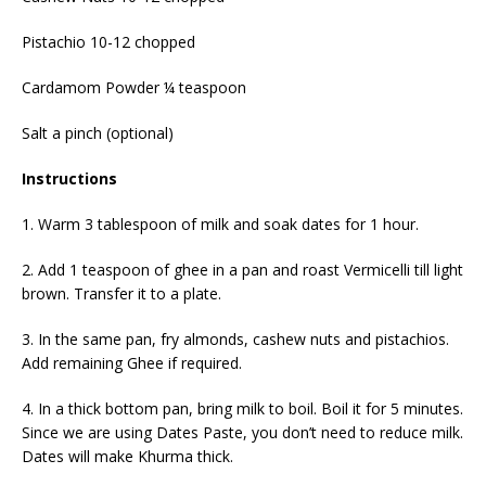
Pistachio 10-12 chopped
Cardamom Powder ¼ teaspoon
Salt a pinch (optional)
Instructions
1. Warm 3 tablespoon of milk and soak dates for 1 hour.
2. Add 1 teaspoon of ghee in a pan and roast Vermicelli till light
brown. Transfer it to a plate.
3. In the same pan, fry almonds, cashew nuts and pistachios.
Add remaining Ghee if required.
4. In a thick bottom pan, bring milk to boil. Boil it for 5 minutes.
Since we are using Dates Paste, you don’t need to reduce milk.
Dates will make Khurma thick.