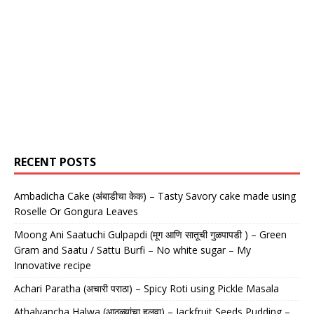
RECENT POSTS
Ambadicha Cake (अंबाडीचा केक) – Tasty Savory cake made using
Roselle Or Gongura Leaves
Moong Ani Saatuchi Gulpapdi (मूग आणि सातूची गुळपापडी ) – Green
Gram and Saatu / Sattu Burfi – No white sugar – My
Innovative recipe
Achari Paratha (अचारी पराठा) – Spicy Roti using Pickle Masala
Athalyancha Halwa (आठळ्यांचा हलवा) – Jackfruit Seeds Pudding –