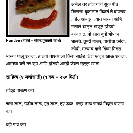
असेल तर हांडव्याचं सुकं
पीठ
किराणा
दुकानात
मिळतं
ते वापरावं
.
पीठ
आंबवून
त्यात
भाज्या
आणि
मसाले
घालून
भाजून
हांडवो
बनवतात
.
मी
ह्यात
दुधी
भोपळा
Handvo (हांडवो – चविष्ट गुजराती पदार्थ)
घालते
.
तुम्ही
गाजर
,
पातीचा
कांदा
,
कोबी
,
मक्याचे दाणे
किंवा
मिक्स
भाज्या
घालू
शकता
.
हांडवो
नाश्त्याला
किंवा
साईड
डिश
म्हणून
खाऊ
शकता
.
आमच्या
घरी
तर
सूप
आणि
हांडवो
आम्ही
जेवण
म्हणून
खातो
.
साहित्य
(
४
जणांसाठी
) (
१
कप
=
२५०
मिली
)
तांदूळ पाऊण कप
चणा डाळ
,
उडीद डाळ
,
मूग डाळ
,
तूर डाळ
,
मसूर डाळ सगळं मिळून पाऊण
कप
दही
पाव
कप