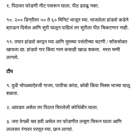
९
.
पिठावर फोडणी नीट पसरून घाला
.
पीठ ढवळू नका
.
१०
.
२०० डिग्रीवर ५० ते ६० मिनिटं भाजून घ्या
.
भाजलेला हांडवो कडेने
ब्राऊन दिसेल आणि
सुरी
घालून पाहिलं तर सुरीला पीठ चिकटणार नाही
.
११
.
तयार हांडवो कापून घ्या आणि तुमच्या पसंतीच्या चटणी
/
सॉस
सोबत
खायला द्या
.
हांडवो गार किंवा गरम कसाही खाऊ शकता
.
मस्त यम्मी
लागतो
.
टीप
१
.
दुधी भोपळ्याऐवजी गाजर
,
पातीचा
कांदा
,
कोबी
किंवा
मिक्स
भाज्या
घालू
शकता
.
२
.
आवडत असेल तर पिठात चिरलेली कोथिंबीर घाला
.
३
.
जरा वेगळी चव हवी असेल तर फोडणीत लसूण चिरून घाला आणि
लालसर रंगावर परतून घ्या
.
छान लागतं
.