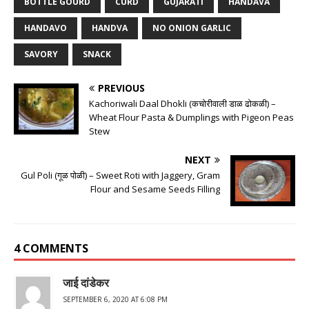
BOTTLE GOURD
CURD
GUJARATI
HANDAVA
HANDAVO
HANDVA
NO ONION GARLIC
SAVORY
SNACK
PREVIOUS
Kachoriwali Daal Dhokli (कचोरीवाली डाळ ढोकळी) –
Wheat Flour Pasta & Dumplings with Pigeon Peas
Stew
NEXT
Gul Poli (गूळ पोळी) – Sweet Roti with Jaggery, Gram
Flour and Sesame Seeds Filling
4 COMMENTS
जाई दांडेकर
SEPTEMBER 6, 2020 AT 6:08 PM