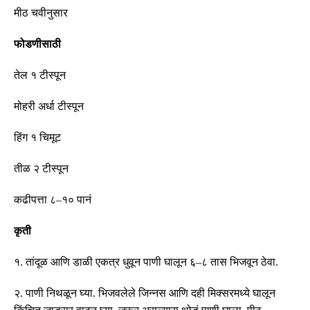
मीठ
चवीनुसार
फोडणीसाठी
तेल
१
टीस्पून
मोहरी
अर्धा
टीस्पून
हिंग
१
चिमूट
तीळ
२
टीस्पून
कढीपत्ता
८
–
१०
पानं
कृती
१
.
तांदूळ आणि डाळी एकत्र धुवून पाणी घालून ६
–
८ तास भिजवून ठेवा
.
२
.
पाणी निथळून घ्या
.
भिजवलेले जिन्नस आणि दही मिक्सरमध्ये घालून