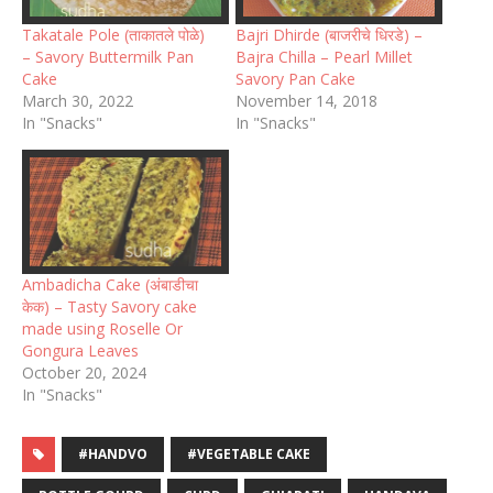
Takatale Pole (ताकातले पोळे)
Bajri Dhirde (बाजरीचे धिरडे) –
– Savory Buttermilk Pan
Bajra Chilla – Pearl Millet
Cake
Savory Pan Cake
March 30, 2022
November 14, 2018
In "Snacks"
In "Snacks"
Ambadicha Cake (अंबाडीचा
केक) – Tasty Savory cake
made using Roselle Or
Gongura Leaves
October 20, 2024
In "Snacks"
#HANDVO
#VEGETABLE CAKE