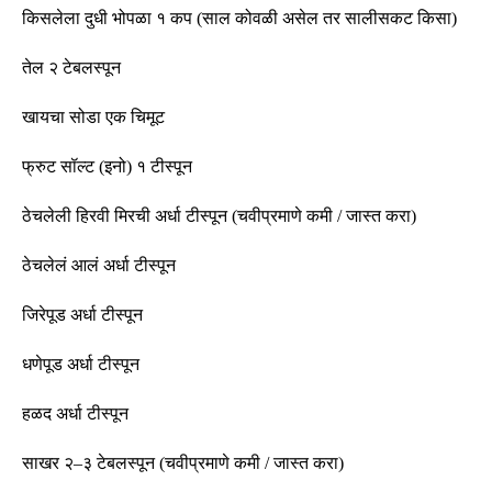
किसलेला
दुधी
भोपळा
१
कप
(
साल
कोवळी
असेल
तर
सालीसकट
किसा
)
तेल
२
टेबलस्पून
खायचा
सोडा
एक
चिमूट
फ्रुट
सॉल्ट
(
इनो
)
१
टीस्पून
ठेचलेली
हिरवी
मिरची
अर्धा
टीस्पून
(
चवीप्रमाणे कमी
/
जास्त करा
)
ठेचलेलं
आलं
अर्धा
टीस्पून
जिरेपूड
अर्धा
टीस्पून
धणेपूड
अर्धा
टीस्पून
हळद
अर्धा
टीस्पून
साखर
२
–
३
टेबलस्पून
(
चवीप्रमाणे कमी
/
जास्त करा
)