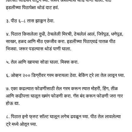
किंचित जाडसर वाटून घ्या
.
जरूर असल्यास थोडं पाणी घाला
.
पीठ
इडलीच्या पिठापेक्षा थोडं दाट हवं
.
३
.
पीठ ६
–
८ तास झाकून ठेवा
.
४
.
पिठात किसलेला दुधी
,
ठेचलेली मिरची
,
ठेचलेलं आलं
,
जिरेपूड
,
धणेपूड
,
साखर
,
हळद
आणि मीठ एकजीव करा
.
इडलीच्या पिठाएवढं पातळ पीठ
भिजवा
.
जरूर पडल्यास थोडं पाणी घाला
.
५
.
तेल आणि खायचा सोडा घाला
.
मिक्स करा
.
६
.
ओव्हन २०० डिग्रीवर गरम करायला ठेवा
.
बेकिंग ट्रे ला तेल लावून घ्या
.
७
.
एका कढल्यात फोडणीसाठी तेल गरम करून त्यात मोहरी
,
हिंग
,
तीळ
आणि कढीपत्ता घालून खमंग फोडणी करा
.
गॅस बंद करून फोडणी जरा गार
होऊ द्या
.
८
.
पिठात इनो फ्रुट सॉल्ट घालून लगेच ढवळून घ्या
पीठ तेल लावलेल्या
.
ट्रे मध्ये ओतून घ्या
.