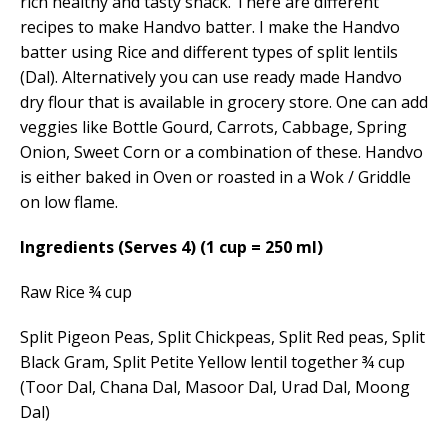
rich healthy and tasty snack. There are different
recipes to make Handvo batter. I make the Handvo
batter using Rice and different types of split lentils
(Dal). Alternatively you can use ready made Handvo
dry flour that is available in grocery store. One can add
veggies like Bottle Gourd, Carrots, Cabbage, Spring
Onion, Sweet Corn or
a combination of these
. Handvo
is either baked in Oven or roasted in a Wok / Griddle
on low flame.
Ingredients (Serves 4) (1 cup = 250 ml)
Raw Rice ¾ cup
Split Pigeon Peas, Split Chickpeas, Split Red peas, Split
Black Gram, Split Petite Yellow lentil together ¾ cup
(Toor Dal, Chana Dal, Masoor Dal, Urad Dal, Moong
Dal)