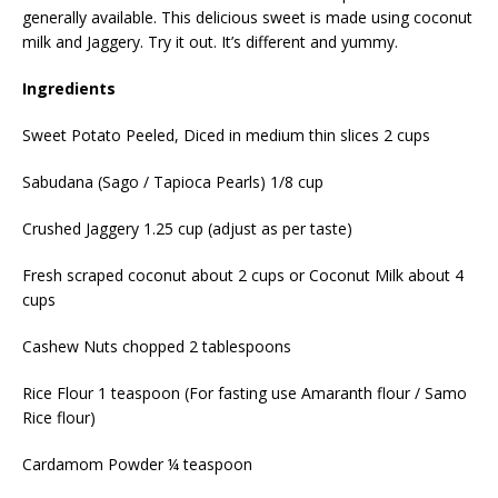
generally available. This delicious sweet is made using coconut
milk and
J
aggery. Try it out. It’s different and yummy.
Ingredients
Sweet Potato Peeled, Diced in medium thin slices 2 cups
Sabudana (Sago / Tapioca Pearls) 1/8 cup
Crushed Jaggery 1.25 cup (adjust as per taste)
Fresh scraped coconut about 2 cups or Coconut Milk about 4
cups
Cashew Nuts chopped 2 tablespoons
Rice Flour 1 teaspoon (For fasting use Amaranth flour / Samo
Rice flour)
Cardamom Powder ¼ teaspoon