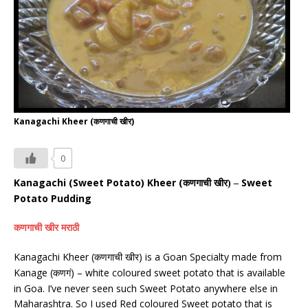
Kanagachi Kheer (कणगाची खीर)
0
Kanagachi (Sweet Potato) Kheer (
Sweet
कणगाची
खीर) –
Potato Pudding
कणगाची
खीर मराठी
Kanagachi Kheer (
) is a Goan Specialty made from
कणगाची खीर
Kanage (
) – white coloured sweet potato that is available
कणगं
in Goa. I’ve never seen such Sweet Potato anywhere else in
Maharashtra. So I used Red coloured Sweet potato that is