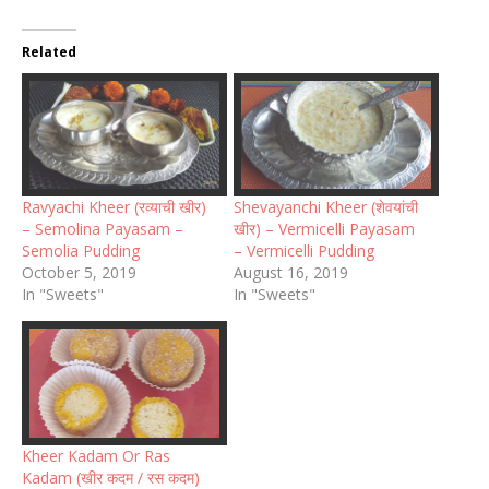
Related
Ravyachi Kheer (रव्याची खीर)
Shevayanchi Kheer (शेवयांची
– Semolina Payasam –
खीर) – Vermicelli Payasam
Semolia Pudding
– Vermicelli Pudding
October 5, 2019
August 16, 2019
In "Sweets"
In "Sweets"
Kheer Kadam Or Ras
Kadam (खीर कदम / रस कदम)