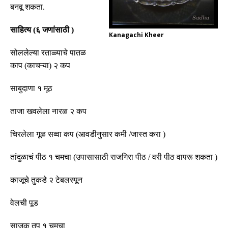
बनवू शकता
.
साहित्य
(
६ जणांसाठी
)
Kanagachi Kheer
सोललेल्या रताळ्याचे पातळ
काप
(
काचऱ्या
)
२ कप
साबुदाणा १ मूठ
ताजा खवलेला नारळ २ कप
चिरलेला गूळ सव्वा कप
(
आवडीनुसार कमी
/
जास्त करा
)
तांदुळाचं पीठ १ चमचा
(
उपासासाठी राजगिरा पीठ
/
वरी पीठ वापरू शकता
)
काजूचे तुकडे २ टेबलस्पून
वेलची पूड
साजूक तूप १ चमचा