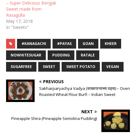
– Super Delicious Bengali
Sweet made from
Rasagulla
May 17, 2018
In "Sweets"
#KANAGACHI
#PAYAS
GOAN
KHEER
NOWHITESUGAR
PUDDING
RATALE
SUGARFREE
SWEET
SWEET POTATO
VEGAN
PREVIOUS
Sakharparyachya Vadya (साखरपाऱ्याच्या वड्या) – Oven
Roasted Wheat Flour Burfi – Indian Sweet
NEXT
Pineapple Shira (Pineapple Semolina Pudding)