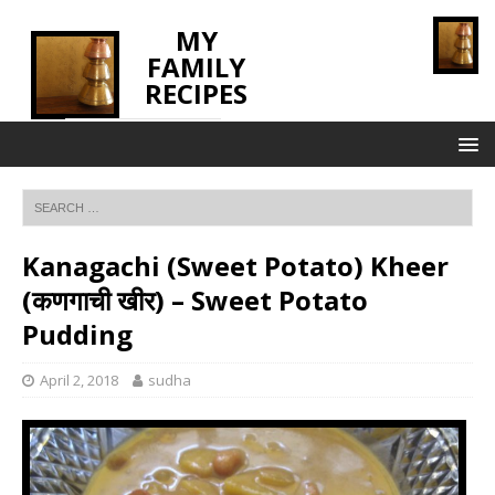
MY
FAMILY
RECIPES
INNOVATING TASTE
Kanagachi (Sweet Potato) Kheer
(कणगाची खीर) – Sweet Potato
Pudding
April 2, 2018
sudha