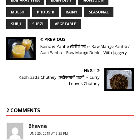
MAHARASHTRA
MAIN DISH
MONSOON
MULSHI
PHODSHI
RAINY
SEASONAL
SUBJI
SUBZI
VEGETABLE
PREVIOUS
Kairiche Panhe (कैरीचं पन्हं ) – Raw Mango Panha /
Aam Panha – Raw Mango Drink – With Jaggery
NEXT
Kadhipatta Chutney (कढीपत्त्याची चटणी) – Curry
Leaves Chutney
2 COMMENTS
Bhavna
JUNE 25, 2019 AT 3:25 PM