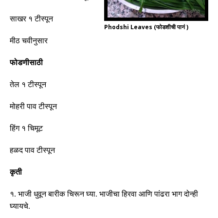
साखर १
टीस्पून
Phodshi Leaves (फोडशीची पानं )
मीठ चवीनुसार
फोडणीसाठी
तेल १
टीस्पून
मोहरी पाव
टीस्पून
हिंग १ चिमूट
हळद पाव
टीस्पून
कृती
१
.
भाजी धुवून बारीक चिरून घ्या
.
भाजीचा हिरवा आणि पांढरा भाग दोन्ही
घ्यायचे
.