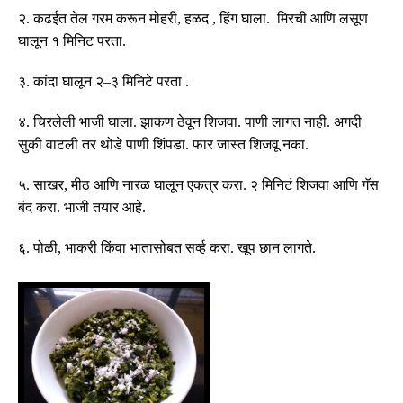
२
.
कढईत तेल गरम करून मोहरी
,
हळद
,
हिंग घाला
.
मिरची आणि लसूण
घालून १ मिनिट परता
.
३
.
कांदा घालून २
–
३ मिनिटे परता
.
४
.
चिरलेली भाजी घाला
.
झाकण ठेवून शिजवा
.
पाणी लागत नाही
.
अगदी
सुकी वाटली तर थोडे पाणी शिंपडा
.
फार जास्त शिजवू नका
.
५
.
साखर
,
मीठ आणि नारळ घालून एकत्र करा
.
२ मिनिटं शिजवा आणि गॅस
बंद करा
.
भाजी तयार आहे
.
६
.
पोळी
,
भाकरी किंवा भाता
सोबत
सर्व्ह करा
.
खूप छान लागते
.