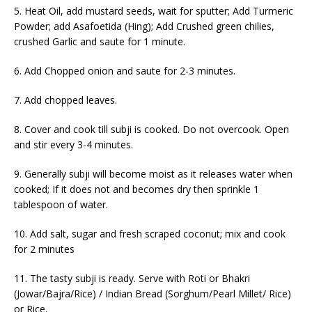
5
. Heat Oil, add mustard seeds, wait for sputter; Add Turmeric
Powder; add Asafoetida (Hing); Add
Crushed green
chilies,
crushed Garlic
and saute
for 1 minute.
6. Add Chopped onion and saute for 2-3 minutes.
7. Add chopped leaves.
8. Cover and cook till subji is cooked. Do not overcook. Open
and stir every 3-4 minutes.
9. Generally subji will become moist as it releases water when
cooked; If it does not and becomes dry then sprinkle 1
tablespoon of water.
10. Add salt, sugar and fresh scraped coconut; mix and cook
for 2 minutes
11. The tasty subji is ready. Serve with Roti or Bhakri
(Jowar/Bajra/Rice) / Indian Bread (Sorghum/Pearl Millet/ Rice)
or Rice
.