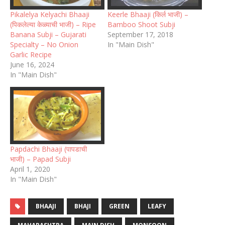
Pikalelya Kelyachi Bhaaji
Keerle Bhaaji (किर्ल भाजी) –
(पिकलेल्या केळ्याची भाजी) – Ripe
Bamboo Shoot Subji
Banana Subji – Gujarati
September 17, 2018
Specialty – No Onion
In "Main Dish"
Garlic Recipe
June 16, 2024
In "Main Dish"
Papdachi Bhaaji (पापडाची
भाजी) – Papad Subji
April 1, 2020
In "Main Dish"
BHAAJI
BHAJI
GREEN
LEAFY