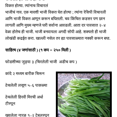
विकत होत्या
.
त्यांनाच विचारलं
भाजीचं नाव
.
एक मावशी भाजी विकत घेत होत्या
;
त्यांना रेसिपी विचारली
आणि भाजी विकत आणून करून बघितली
.
चव किंचित कडसर पण छान
लागली आणि मुख्य म्हणजे घरी सर्वाना आवडली
.
आता दर पावसात २
–
४
वेळा
होतेच
ही भाजी
.
भाजी
बनवायला
अगदी
सोपी
आहे
.
शक्यतो ही भाजी
लोखंडी कढईत करा
.
खाल्ली
नसेल
तर
ह्या
पावसाळ्यात
नक्की
करून
बघा
.
साहित्य
(
४ जणांसाठी
)
(
१ कप
=
२५० मिली
)
फोडशीच्या जुड्या ३
(
चिरलेली भाजी अडीच कप
)
कांदे २ मध्यम
बारीक चिरून
ठेचलेली लसूण ५
–
६ पाकळ्या
ठेचलेली हिरवी मिरची अर्धा
टीस्पून
खवलेला नारळ १
–
२
टेबलस्पून