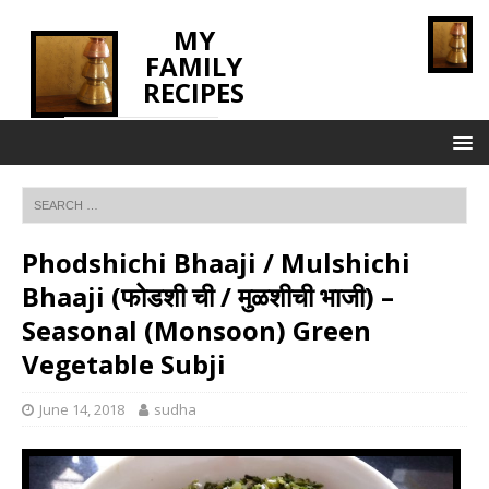
MY
FAMILY
RECIPES
INNOVATING TASTE
Phodshichi Bhaaji / Mulshichi
Bhaaji (फोडशी ची / मुळशीची भाजी) –
Seasonal (Monsoon) Green
Vegetable Subji
June 14, 2018
sudha