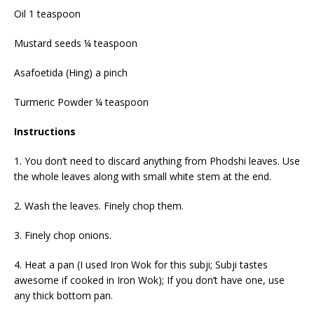
Oil 1 teaspoon
Mustard seeds ¼ teaspoon
Asafoetida (Hing) a pinch
Turmeric Powder ¼ teaspoon
Instructions
1. You don’t need to discard anything from Phodshi leaves. Use
the whole leaves along with small white stem at the end.
2. Wash the leaves. Finely chop them.
3. Finely chop onions.
4
. Heat a pan (I use
d
Iron Wok for this subji; Subji tastes
awesome if cooked in Iron Wok); If you don’t have one, use
any thick bottom pan.