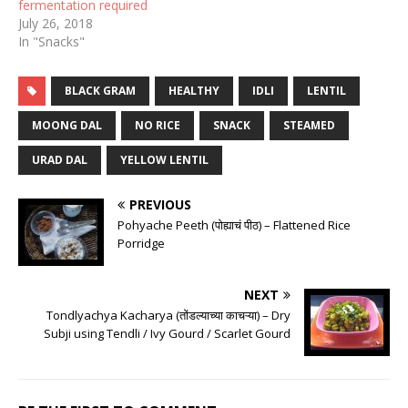
fermentation required
July 26, 2018
In "Snacks"
BLACK GRAM
HEALTHY
IDLI
LENTIL
MOONG DAL
NO RICE
SNACK
STEAMED
URAD DAL
YELLOW LENTIL
PREVIOUS
Pohyache Peeth (पोह्याचं पीठ) – Flattened Rice
Porridge
NEXT
Tondlyachya Kacharya (तोंडल्याच्या काचऱ्या) – Dry
Subji using Tendli / Ivy Gourd / Scarlet Gourd