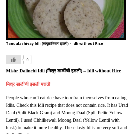
Tandulashivay Idli (तांदुळाशिवाय इडली) – Idli without Rice
0
Mishr Dalinchi
Idli
(
मिश्र डाळींची इडली
)
–
Idli without Rice
मिश्र डाळींची इडली मराठी
People who can’t eat rice have to refrain themselves from eating
Idlis. Check this Idli recipe that does not contain rice. It has Urad
Daal (Split Black Gram) and Moong Daal (Split Petite Yellow
Lentil). I used Chhilkewali Moong Daal (Yellow Lentil with
husk) to make it more healthy. These tasty Idlis are very soft and