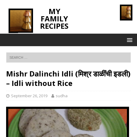
MY
FAMILY
RECIPES
INNOVATING TASTE
Mishr Dalinchi Idli (मिश्र डाळींची इडली)
– Idli without Rice
September 26, 2019
sudha