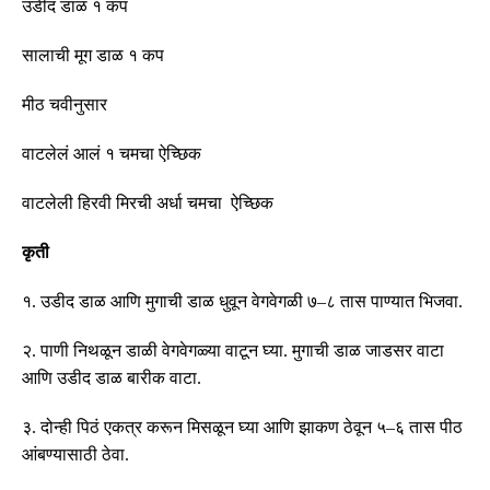
उडीद डाळ १ कप
सालाची मूग डाळ १ कप
मीठ चवीनुसार
वाटलेलं आलं १ चमचा ऐच्छिक
वाटलेली हिरवी मिरची अर्धा चमचा ऐच्छिक
कृती
१
.
उडीद डाळ आणि मुगाची डाळ धुवून वेगवेगळी ७
–
८ तास पाण्यात भिजवा
.
२
.
पाणी निथळून डाळी वेगवेगळ्या वाटून घ्या
.
मुगाची डाळ जाडसर वाटा
आणि उडीद डाळ बारीक वाटा
.
३
.
दोन्ही पिठं एकत्र करून मिसळून घ्या आणि झाकण ठेवून ५
–
६ तास पीठ
आंबण्यासाठी ठेवा
.