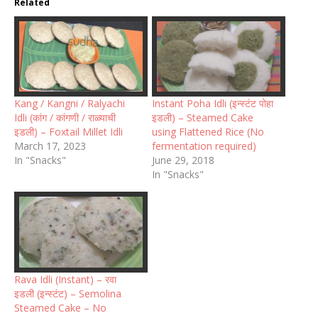
Related
Kang / Kangni / Ralyachi
Instant Poha Idli (इन्स्टंट पोहा
Idli (कांग / कांगणी / राळ्याची
इडली) – Steamed Cake
इडली) – Foxtail Millet Idli
using Flattened Rice (No
March 17, 2023
fermentation required)
In "Snacks"
June 29, 2018
In "Snacks"
Rava Idli (Instant) – रवा
इडली (इन्स्टंट) – Semolina
Steamed Cake – No