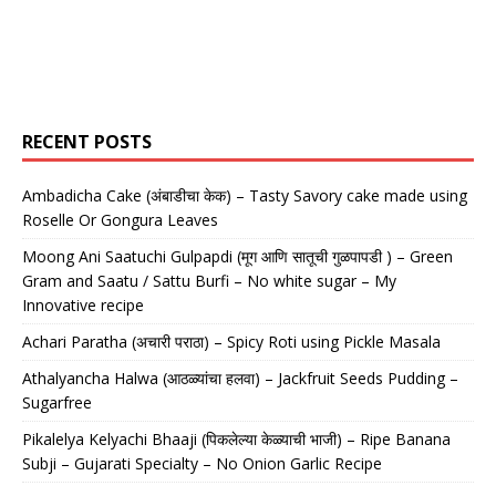
RECENT POSTS
Ambadicha Cake (अंबाडीचा केक) – Tasty Savory cake made using
Roselle Or Gongura Leaves
Moong Ani Saatuchi Gulpapdi (मूग आणि सातूची गुळपापडी ) – Green
Gram and Saatu / Sattu Burfi – No white sugar – My
Innovative recipe
Achari Paratha (अचारी पराठा) – Spicy Roti using Pickle Masala
Athalyancha Halwa (आठळ्यांचा हलवा) – Jackfruit Seeds Pudding –
Sugarfree
Pikalelya Kelyachi Bhaaji (पिकलेल्या केळ्याची भाजी) – Ripe Banana
Subji – Gujarati Specialty – No Onion Garlic Recipe