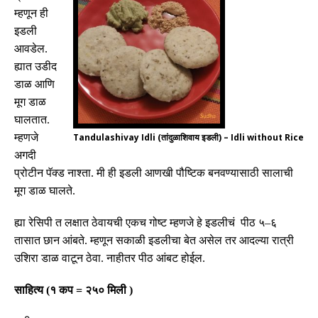
म्हणून ही
इडली
आवडेल
.
ह्यात उडीद
डाळ आणि
मूग डाळ
घालतात
.
म्हणजे
Tandulashivay Idli (तांदुळाशिवाय इडली) – Idli without Rice
अगदी
प्रोटीन पॅक्ड नाश्ता
.
मी ही इडली आणखी पौष्टिक बनवण्यासाठी सालाची
मूग डाळ घालते
.
ह्या रेसिपी त लक्षात ठेवायची एकच गोष्ट म्हणजे हे इडली
चं
पीठ ५
–
६
तासात छान आंबते
.
म्हणून सकाळी इडलीचा बेत असेल तर आदल्या रात्री
उशिरा डाळ वाटून ठेवा
.
नाहीतर पीठ आंबट होईल
.
साहित्य
(
१ कप
=
२५० मिली
)