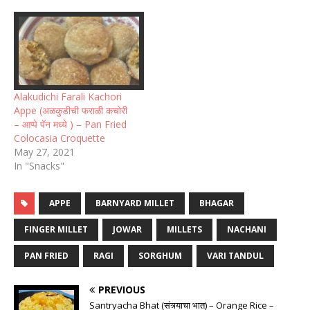
Alakudichi Farali Kachori
Appe (अळकुडीची फराळी कचोरी
– आप्पे पॅन मध्ये ) – Pan Fried
Colocasia Croquette
May 27, 2021
In "Snacks"
APPE
BARNYARD MILLET
BHAGAR
FINGER MILLET
JOWAR
MILLETS
NACHANI
PAN FRIED
RAGI
SORGHUM
VARI TANDUL
PREVIOUS
Santryacha Bhat (संत्र्याचा भात) – Orange Rice –