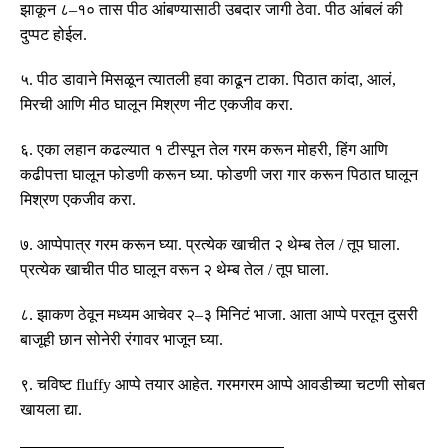
झाकून ८
–
१० तास पीठ आंबण्यासाठी उबदार जागी ठेवा
.
पीठ आंबलं की
दुप्पट होईल
.
५
.
पीठ डावाने मिसळून त्यातली हवा काढून टाका
.
पिठात कांदा
,
आलं
,
मिरची आणि मीठ घालून मिश्रण नीट एकजीव करा
.
६
.
एका लहान कढल्यात १ टीस्पून तेल गरम करून मोहरी
,
हिंग आणि
कढीपत्ता घालून फोडणी करून घ्या
.
फोडणी जरा गार करून पिठात घालून
मिश्रण एकजीव करा
.
७
.
आप्पेपात्र गरम करून घ्या
.
प्रत्येक खाचीत २ थेम्ब तेल
/
तूप घाला
.
प्रत्येक खाचीत पीठ घालून वरून २ थेम्ब तेल
/
तूप घाला
.
८
.
झाकण ठेवून मध्यम आचेवर २
–
३ मिनिटं भाजा
.
आता आप्पे परतून दुसरी
बाजूही छान सोनेरी रंगावर भाजून घ्या
.
९
.
चविष्ट
fluffy
आप्पे तयार आहेत
.
गरमगरम आप्पे आवडीच्या चटणी सोबत
खायला द्या
.