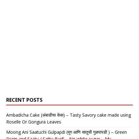
RECENT POSTS
Ambadicha Cake (अंबाडीचा केक) – Tasty Savory cake made using
Roselle Or Gongura Leaves
Moong Ani Saatuchi Gulpapdi (मूग आणि सातूची गुळपापडी ) – Green
Gram and Saatu / Sattu Burfi – No white sugar – My