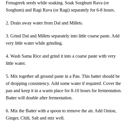
Fenugreek seeds while soaking. Soak Sorghum Rava (or
Sorghum) and Ragi Rava (or Ragi) separately for
6-8
hours.
2
. Drain away water from Dal and
Millets
.
3
. Grind Dal and
Millets
separately into little coarse paste. Add
very little water while grinding.
4. Wash Sama Rice and grind it into a coarse paste with very
little water.
5.
Mix together
all ground paste
in
a Pan. This
b
atter should be
of dropping consistency. Add some water if required.
Cover
the
pan
and keep it
in a warm place for 8-10 hours for fermentation.
Batter
will double after fermentation.
6. Mix the Batter with a
spoon
to remove the air. Add Onion,
Ginger, Chili, Salt and mix well.