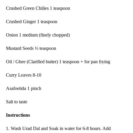
Crushed Green Chilies 1 teaspoon
Crushed Ginger 1 teaspoon
Onion 1 medium (finely chopped)
Mustard
Seeds
½
teaspoon
Oil / Ghee (Clarified butter) 1 teaspoon + for pan frying
Curry Leaves 8-10
Asafoetida 1 pinch
Salt to taste
Instructions
1. Wash
U
rad
Dal and Soak in water for 6-8 hours.
Add