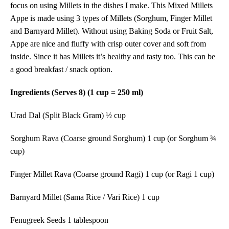
focus on using Millets in the dishes I make. This Mixed Millets
Appe is made using
3
types of
Millets (Sorghum, Finger Millet
and Barnyard Millet
).
W
ithout using Baking Soda or Fruit Salt,
Appe are nice and fluffy with crisp outer cover and soft from
inside. Since it has
Millets
it’s healthy
and tasty too.
This can be
a good breakfast / snack option.
Ingredients (Serves 8) (1 cup = 250 ml)
Urad Dal (Split Black Gram) ½ cup
Sorghum Rava (Coarse ground Sorghum) 1 cup (or Sorghum ¾
cup)
Finger Millet
Rava (Coarse ground Ragi) 1 cup
(or Ragi 1 cup)
Barnyard Millet (Sama Rice / Vari Rice) 1 cup
Fenugreek Seeds 1 tablespoon