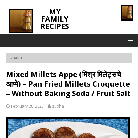
MY
FAMILY
RECIPES
INNOVATING TASTE
Mixed Millets Appe (मिश्र मिलेट्सचे
आप्पे) – Pan Fried Millets Croquette
– Without Baking Soda / Fruit Salt
February 28, 2023
sudha