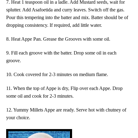
7. Heat 1 teaspoon oil in a ladle. Add Mustard seeds, wait for
splutter. Add Asafoetida and curry leaves. Switch off the gas.
Pour this tempering into the batter and mix. Batter should be of
dropping consistency. If required, add little water.
8
.
Heat Appe Pan. Grease the Grooves with some oil.
9
.
Fill each groove with the batter
. Drop some oil in each
groove.
10. Cook covered for 2-3 minutes on medium flame.
1
1
. When the top of Appe is dry, Flip over each
Appe
. Drop
some oil and cook for 2-3 minutes.
1
2
. Yummy
Millets
Appe
are
ready. Serve hot with chutney of
your choice.