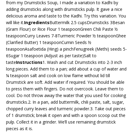
from my Drumsticks Soup, I made a variation to Kadhi by
adding drumsticks along with drumsticks pulp. It gave a nice
delicious aroma and taste to the Kadhi. Try this variation. You
will like it.
Ingredients
Buttermilk 2.5 cupsDrumsticks 3Besan
(Gram Flour) or Rice Flour 1 teaspoonGreen Chili Paste ½
teaspoonCurry Leaves 7-8Turmeric Powder ½ teaspoonGhee
(Clarified Butter) 1 teaspoonCumin Seeds ½
teaspoonAsafoetida (Hing) a pinchFenugreek (Methi) seeds 5-
6Sugar 1 teaspoon (Adjust as per taste)Salt to
taste
Instructions
1. Wash and cut Drumsticks into 2-3 inch
long pieces. Add them to a pan; add about a cup of water and
¼ teaspoon salt and cook on low flame without lid till
Drumstick are soft. Add water if required. You should be able
to press them with fingers. Do not overcook. Leave them to
cool. Do not throw away the water that you used for cooking
drumsticks.2. In a pan, add buttermilk, chili paste, salt, sugar,
chopped curry leaves and turmeric powder.3. Take out pieces
of 1 drumstick; break it open and with a spoon scoop out the
pulp. Collect it in a grinder. We’ll use remaining drumstick
pieces as it is.