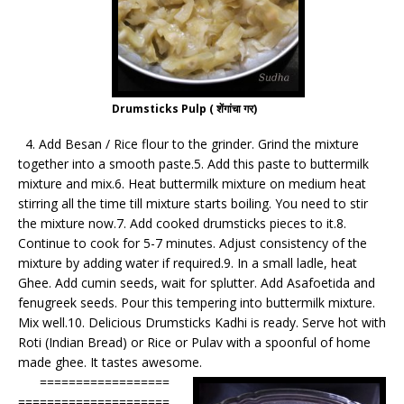
Drumsticks Pulp ( शेंगांचा गर)
4. Add Besan / Rice flour to the grinder. Grind the mixture
together into a smooth paste.5. Add this paste to buttermilk
mixture and mix.6. Heat buttermilk mixture on medium heat
stirring all the time till mixture starts boiling. You need to stir
the mixture now.7. Add cooked drumsticks pieces to it.8.
Continue to cook for 5-7 minutes. Adjust consistency of the
mixture by adding water if required.9. In a small ladle, heat
Ghee. Add cumin seeds, wait for splutter. Add Asafoetida and
fenugreek seeds. Pour this tempering into buttermilk mixture.
Mix well.10. Delicious Drumsticks Kadhi is ready. Serve hot with
Roti (Indian Bread) or Rice or Pulav with a spoonful of home
made ghee. It tastes awesome.
==================
=====================