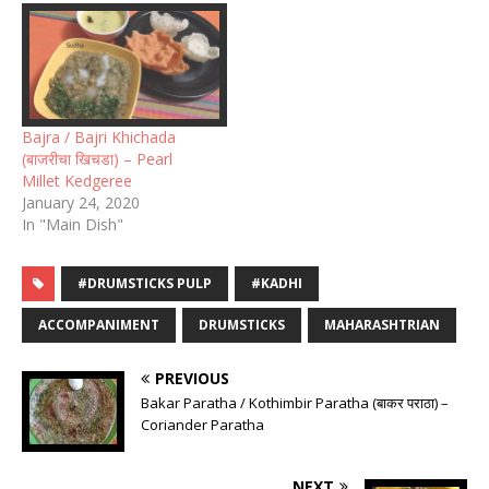
Bajra / Bajri Khichada
(बाजरीचा खिचडा) – Pearl
Millet Kedgeree
January 24, 2020
In "Main Dish"
#DRUMSTICKS PULP
#KADHI
ACCOMPANIMENT
DRUMSTICKS
MAHARASHTRIAN
PREVIOUS
Bakar Paratha / Kothimbir Paratha (बाकर पराठा) –
Coriander Paratha
NEXT