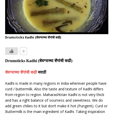
Drumsticks Kadhi (शेवग्याच्या शेंगांची कढी)
0
Drumsticks Kadhi (
शेवग्याच्या शेंगांची कढी
)
शेवग्याच्या शेंगांची कढी
मराठी
Kadhi is made in many regions in India wherever people have
curd / buttermilk. Also the taste and texture of Kadhi differs
from region to region. Maharashtrian Kadhi is not very thick
and has a right balance of sourness and sweetness. We do
add green chilies to it but don’t make it hot (Pungent). Curd or
Buttermilk is the main ingredient of Kadhi. Taking inspiration