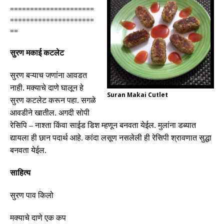
=====================
=====================
==
सुरण
मकाई
कटलेट
सुरण बऱ्याच जणांना आवडत
नाही
.
मक्याचे दाणे घालून हे
Suran Makai Cutlet
सुरण कटलेट करून पहा
.
सगळे
आवडीने खातील
.
अगदी सोपी
रेसिपि
–
नाश्ता किंवा साईड डिश म्हणून बनवता येईल
.
मुलांना डब्यात
द्यायला ही छान पदार्थ आहे
.
कांदा लसूण नसलेली ही रेसिपी श्रावणात सुद्धा
बनवता येईल
.
साहित्य
सुरण पाव किलो
मक्याचे दाणे
एक
कप