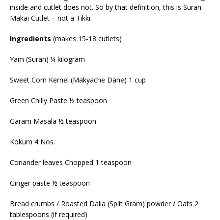
inside and cutlet does not. So by that definition, this is Suran
Makai Cutlet – not a Tikki.
Ingredients
(makes 15-18 cutlets)
Yam (Suran) ¼ kilogram
Sweet Corn Kernel (Makyache Dane) 1 cup
Green Chilly Paste ½ teaspoon
Garam Masala ½ teaspoon
Kokum 4 Nos.
Coriander leaves Chopped 1 teaspoon
Ginger paste ½ teaspoon
Bread crumbs / Roasted Dalia (Split Gram) powder / Oats 2
tablespoons (if required)