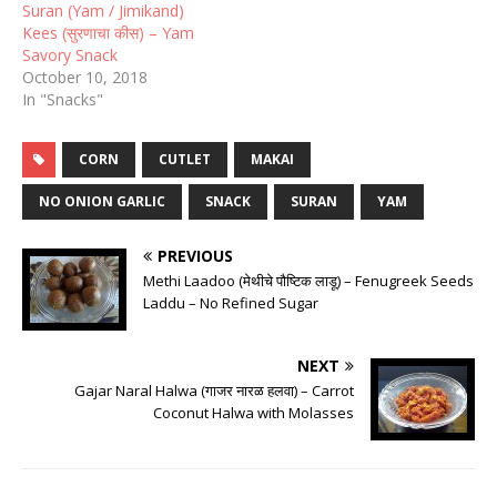
Suran (Yam / Jimikand)
Kees (सुरणाचा कीस) – Yam
Savory Snack
October 10, 2018
In "Snacks"
CORN
CUTLET
MAKAI
NO ONION GARLIC
SNACK
SURAN
YAM
PREVIOUS
Methi Laadoo (मेथीचे पौष्टिक लाडू) – Fenugreek Seeds
Laddu – No Refined Sugar
NEXT
Gajar Naral Halwa (गाजर नारळ हलवा) – Carrot
Coconut Halwa with Molasses