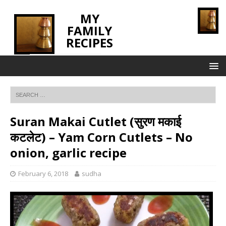
MY
FAMILY
RECIPES
INNOVATING TASTE
Suran Makai Cutlet (सुरण मकाई
कटलेट) – Yam Corn Cutlets – No
onion, garlic recipe
February 6, 2018
sudha