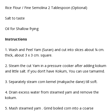
Rice Flour / Fine Semolina 2 Tablespoon (Optional)
Salt to taste
Oil for Shallow frying
Instructions
1. Wash and Peel Yam (Suran) and cut into slices about ¼ cm.
thick, about 3 x 3 cm. square.
2. Steam the cut Yam in a pressure cooker after adding kokum
and little salt. If you don’t have Kokum, You can use tamarind.
3. Separately steam corn kernel (makyache dane) till soft.
4. Drain excess water from steamed yam and remove the
kokum.
5. Mash steamed yam . Grind boiled corn into a coarse