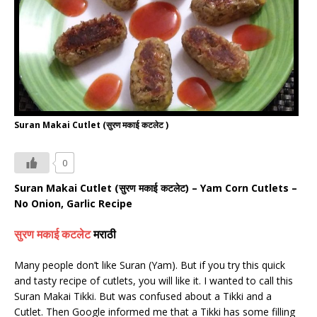
Suran Makai Cutlet (सुरण मकाई कटलेट )
0
Suran Makai Cutlet (
सुरण मकाई कटलेट
) – Yam Corn Cutlets –
No Onion, Garlic Recipe
सुरण
मकाई
कटलेट
मराठी
Many people don’t like Suran (Yam). But if you try this quick
and tasty recipe of cutlets, you will like it. I wanted to call this
Suran Makai Tikki. But was confused about a Tikki and a
Cutlet. Then Google informed me that a Tikki has some filling