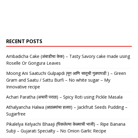
RECENT POSTS
Ambadicha Cake (अंबाडीचा केक) – Tasty Savory cake made using
Roselle Or Gongura Leaves
Moong Ani Saatuchi Gulpapdi (मूग आणि सातूची गुळपापडी ) – Green
Gram and Saatu / Sattu Burfi – No white sugar – My
Innovative recipe
Achari Paratha (अचारी पराठा) – Spicy Roti using Pickle Masala
Athalyancha Halwa (आठळ्यांचा हलवा) – Jackfruit Seeds Pudding –
Sugarfree
Pikalelya Kelyachi Bhaaji (पिकलेल्या केळ्याची भाजी) – Ripe Banana
Subji – Gujarati Specialty – No Onion Garlic Recipe