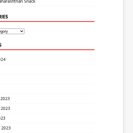
harashtrian Snack
IES
S
024
 2023
 2023
023
 2023