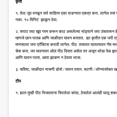
कृती
१
.
तेल
/
तूप वगळून सर्व साहित्य एका
वाडग्यात
एकत्र करा
.
लागेल तसं 
नका
.
१० मिनिटं झाकून ठेवा
.
२
.
सपाट तवा खूप गरम करून काठ असलेल्या भांड्याने जरा उंचावरून ह
म्हणजे छान पातळ आणि जाळीदार घावन बनतात
.
ह्या कृतीत एक जरी त
माणसाला जरा प्रॅक्टिस करावी लागेल
.
पीठ तव्यावर घातल्यावर गॅस मध
चेक करा
.
जर घावनावर ओलं पीठ दिसत असेल तर अजून थोडा वेळ झाक
आणि घावन परता
.
आता झाकण न ठेवता भाजा
.
३
.
चविष्ट
,
जाळीदार नाचणी डोसे
/
घावन तयार
.
चटणी
/
लोण्यासोबत
खा
टीप
१
.
ह्यात तुम्ही पीठ भिजवताना चिरलेला कांदा
,
ठेचलेलं आलंही घालू शक