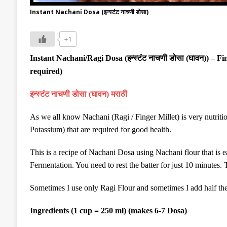
Instant Nachani Dosa (इन्स्टंट नाचणी डोसा)
+1
Instant Nachani/Ragi Dosa (
इन्स्टंट नाचणी डोसा
(
घावन
))
–
Fi
required)
इन्स्टंट नाचणी डोसा
(
घावन
)
मराठी
As we all know Nachani (Ragi / Finger Millet) is very nutriti
Potassium) that are required for good health.
This is a recipe of Nachani Dosa using Nachani flour that is ea
Fermentation. You need to rest the batter for just 10 minutes.
Sometimes I use only Ragi Flour and sometimes I add half the 
Ingredients
(1 cup = 250 ml) (makes 6-7 Dosa)