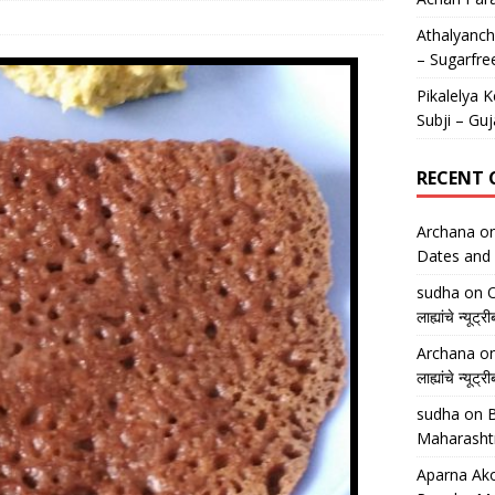
Athalyancha
– Sugarfre
Pikalelya K
Subji – Guj
RECENT
Archana
o
Dates and 
sudha
on
O
लाह्यांचे न्
Archana
o
लाह्यांचे न्
sudha
on
B
Maharasht
Aparna Ako