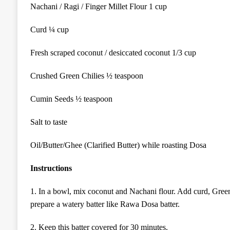
Nachani / Ragi / Finger Millet Flour 1 cup
Curd ¼ cup
Fresh scraped coconut / desiccated coconut 1/3 cup
Crushed Green Chilies ½ teaspoon
Cumin Seeds ½ teaspoon
Salt to taste
Oil/Butter/Ghee (Clarified Butter) while roasting Dosa
Instructions
1. In a bowl, mix coconut and Nachani flour. Add curd, Green
prepare a watery batter like Rawa Dosa batter.
2. Keep this batter covered for 30 minutes.