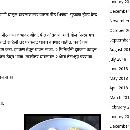
January 20
December
पाणी घालून घावनासारखं पातळ पीठ भिजवा
.
गुठळ्या होऊ देऊ
November
October 2
े पीठ गरम तव्यावर ओता
.
पीठ ओतताना भांडे गोल फिरवायचं
September
्रुटी राहिली तर परफेक्ट घावन बनणार नाहीत
.
नवशिक्या
August 20
्यम करा
.
झाकण ठेवून घावन भाजा
.
२ मिनिटांनी झाकण काढून
ण ठेवून भाजा
.
नाकीतर घावनावर २ थेम्ब तेल
/
तूप परसावा
July 2018
June 2018
यला द्या
.
May 2018
April 2018
March 201
ता
.
February 
January 20
December