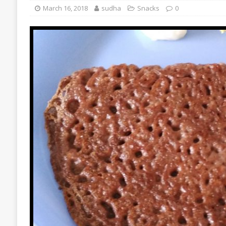
March 16, 2018
sudha
Snacks
0