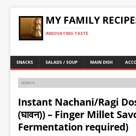
MY FAMILY RECIPE
INNOVATING TASTE
SNACKS
SALADS / SOUP
MAIN DISH
ACC
Instant Nachani/Ragi Dosa (
(घावन)) – Finger Millet S
Fermentation required)