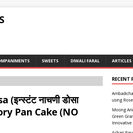
S
OMPANIMENTS
SWEETS
DIWALI FARAL
ARTICLES
RECENT 
Ambadicha 
इन्स्टंट नाचणी डोसा
using Rose
avory Pan Cake (NO
Moong Ani S
Green Gram
Innovative
Achari Para