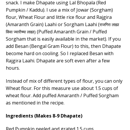
snack. I make Dhapate using Lal Bhopala (Red
Pumpkin / Kaddu). I use a mix of Jowar (Sorgham)
flour, Wheat Flour and little rice flour and Rajgira
(Amaranth Grain) Laahi or Sorgham Laahi (
राजगिरा लाह्या
(Puffed Amaranth Grain / Puffed
)
किंवा ज्वारीच्या लाह्या
Sorgham that is easily available in the market). If you
add Besan (Bengal Gram Flour) to this, then Dhapate
become hard on cooling. So I replaced Besan with
Rajgira Laahi. Dhapate are soft even after a few
hours.
Instead of mix of different types of flour, you can only
Wheat flour. For this measure use about 1.5 cups of
wheat flour. Add puffed Amaranth / Puffed Sorgham
as mentioned in the recipe.
Ingredients (Makes 8-9 Dhapate)
Red Pumpkin peeled and grated 1.5 cups