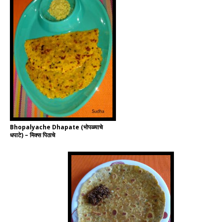
Bhopalyache Dhapate (भोपळ्याचे
धपाटे) – मिक्स पिठाचे