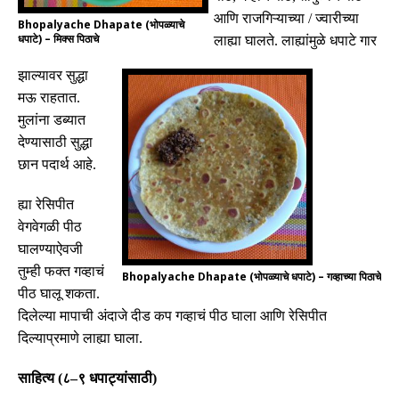
आणि
राजगिऱ्याच्या
/
ज्वारीच्या
Bhopalyache Dhapate (भोपळ्याचे
धपाटे) – मिक्स पिठाचे
लाह्या
घालते
.
लाह्यांमुळे
धपाटे
गार
झाल्यावर
सुद्धा
मऊ
राहतात
.
मुलांना
डब्यात
देण्यासाठी
सुद्धा
छान
पदार्थ
आहे
.
ह्या रेसिपीत
वेगवेगळी पीठ
घालण्याऐवजी
तुम्ही फक्त गव्हाचं
Bhopalyache Dhapate (भोपळ्याचे धपाटे) – गव्हाच्या पिठाचे
पीठ घालू शकता
.
दिलेल्या मापाची अंदाजे दीड कप गव्हाचं पीठ घाला आणि रेसिपीत
दिल्याप्रमाणे लाह्या घाला
.
साहित्य
(
८
–
९ धपाट्यांसाठी
)