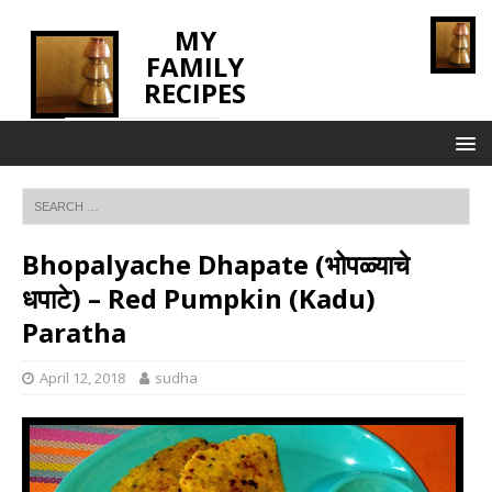
MY
FAMILY
RECIPES
INNOVATING TASTE
Bhopalyache Dhapate (भोपळ्याचे
धपाटे) – Red Pumpkin (Kadu)
Paratha
April 12, 2018
sudha