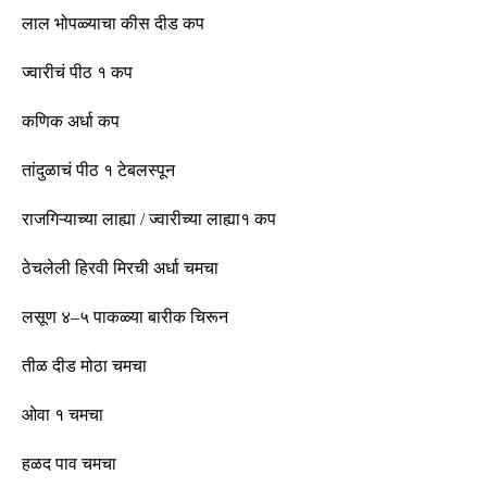
लाल
भोपळ्याचा
कीस
दीड
कप
ज्वारीचं पीठ १ कप
कणिक अर्धा कप
तांदुळाचं पीठ १ टेबलस्पून
राजगिऱ्याच्या
लाह्या
/
ज्वारीच्या लाह्या
१
कप
ठेचलेली
हिरवी
मिरची
अर्धा
चमचा
लसूण
४
–
५
पाकळ्या
बारीक
चिरून
तीळ
दीड
मोठा
चमचा
ओवा
१
चमचा
हळद
पाव
चमचा