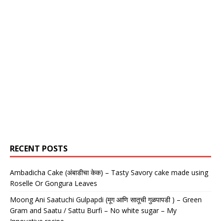
RECENT POSTS
Ambadicha Cake (अंबाडीचा केक) – Tasty Savory cake made using
Roselle Or Gongura Leaves
Moong Ani Saatuchi Gulpapdi (मूग आणि सातूची गुळपापडी ) – Green
Gram and Saatu / Sattu Burfi – No white sugar – My