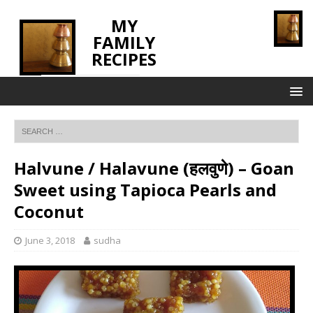
MY
FAMILY
RECIPES
INNOVATING TASTE
Halvune / Halavune (हलवुणे) – Goan
Sweet using Tapioca Pearls and
Coconut
June 3, 2018
sudha