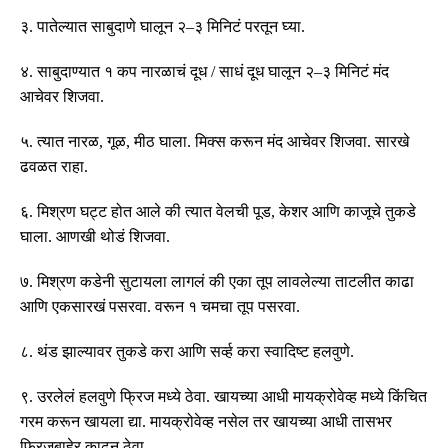
३
.
पातेल्यात साबुदाणे घालून २
–
३ मिनिटं परतून घ्या
.
४
.
साबुदाण्यात १ कप नारळाचं दूध
/
साधं दूध घालून २
–
३ मिनिटं मंद
आचेवर शिजवा
.
५
.
त्यात नारळ
,
गूळ
,
मीठ घाला
.
मिक्स करून मंद आचेवर शिजवा
.
सारखे
ढवळत राहा
.
६
.
मिश्रण घट्ट होत आले की त्यात वेलची पूड
,
केशर आणि काजूचे तुकडे
घाला
.
आणखी थोडं शिजवा
.
७
.
मिश्रण कडेनी सुटायला लागलं की एका तूप लावलेल्या ताटलीत काढा
आणि एकसारखं पसरवा
.
वरून १ चमचा तूप पसरवा
.
८
.
थंड झाल्यावर तुकडे करा आणि सर्व्ह करा स्वादिष्ट हलवुणे
.
९
.
उरलेलं हलवुणे फ्रिज मध्ये ठेवा
.
खायच्या आधी मायक्रोवेव्ह मध्ये किंचित
गरम करून खायला द्या
.
मायक्रोवेव्ह नसेल तर खायच्या आधी तासभर
फ्रिजबाहेर काढून ठेवा
.