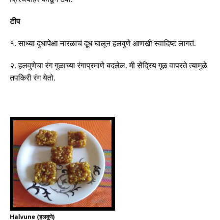
टीप
१
.
साध्या दुधापेक्षा नारळाचं दूध घालून
हलवुणे
आणखी स्वादिष्ट लागतं
.
२
.
हलवुणे
चा रंग गुळाच्या रंगाप्रमाणे बदलेल
.
मी सेंद्रिय गूळ वापरते त्यामुळे
तपकिरी रंग येतो
.
Halvune (हलवुणे)