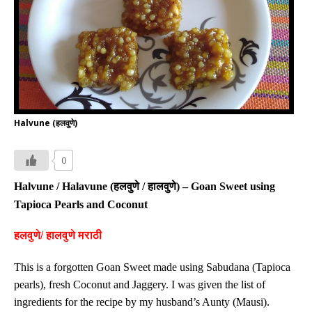
Halvune (हलवुणे)
0
Halvune / Halavune (
हलवुणे
/
हाल
वुणे
)
– Goan Sweet using
Tapioca Pearls and Coconut
हलवुणे/
हाल
वुणे
मराठी
This is a forgotten Goan Sweet made using Sabudana (Tapioca
pearls), fresh Coconut and Jaggery.
I was given the list of
ingredients for the recipe by my husband’s Aunty (Mausi).