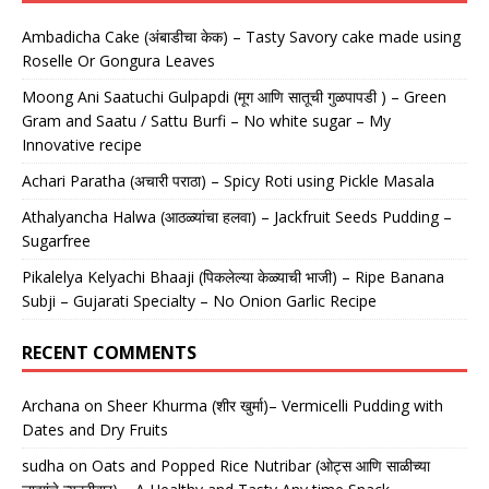
Ambadicha Cake (अंबाडीचा केक) – Tasty Savory cake made using
Roselle Or Gongura Leaves
Moong Ani Saatuchi Gulpapdi (मूग आणि सातूची गुळपापडी ) – Green
Gram and Saatu / Sattu Burfi – No white sugar – My
Innovative recipe
Achari Paratha (अचारी पराठा) – Spicy Roti using Pickle Masala
Athalyancha Halwa (आठळ्यांचा हलवा) – Jackfruit Seeds Pudding –
Sugarfree
Pikalelya Kelyachi Bhaaji (पिकलेल्या केळ्याची भाजी) – Ripe Banana
Subji – Gujarati Specialty – No Onion Garlic Recipe
RECENT COMMENTS
Archana
on
Sheer Khurma (शीर खुर्मा)– Vermicelli Pudding with
Dates and Dry Fruits
sudha
on
Oats and Popped Rice Nutribar (ओट्स आणि साळीच्या