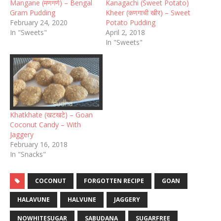
Mangane (मणगणे) – Bengal
Kanagachi (Sweet Potato)
Gram Pudding
Kheer (कणगाची खीर) – Sweet
February 24, 2020
Potato Pudding
In "Sweets"
April 2, 2018
In "Sweets"
Khatkhate (खटखटे) – Goan
Coconut Candy – With
Jaggery
February 16, 2018
In "Snacks"
COCONUT
FORGOTTEN RECIPE
GOAN
HALAVUNE
HALVUNE
JAGGERY
NOWHITESUGAR
SABUDANA
SUGARFREE