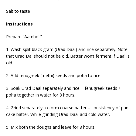
Salt to taste
Instructions
Prepare “Aamboli”
1. Wash split black gram (
U
rad
Da
al) and rice separately. Note
that Urad Dal should not be old. Batter won’t ferment if Daal is
old.
2. Add fenugreek (methi) seeds and poha to rice.
3. Soak
U
rad
D
a
a
l
separately
and rice + fenugreek seeds +
poha
together
in water for 8 hours.
4. Grind separately to form coarse batter – consistency of pan
cake batter. While grinding Urad Daal add cold water.
5. Mix both the doughs and leave for 8 hours.