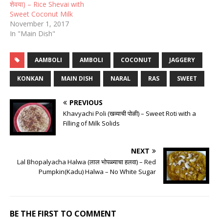
शेवया) – Rice Shevai with
Sweet Coconut Milk
November 1, 2017
In "Main Dish"
AAMBOLI
AMBOLI
COCONUT
JAGGERY
KONKAN
MAIN DISH
NARAL
RAS
SWEET
PREVIOUS
Khavyachi Poli (खव्याची पोळी) – Sweet Roti with a
Filling of Milk Solids
NEXT
Lal Bhopalyacha Halwa (लाल भोपळ्याचा हलवा) – Red
Pumpkin(Kadu) Halwa – No White Sugar
BE THE FIRST TO COMMENT