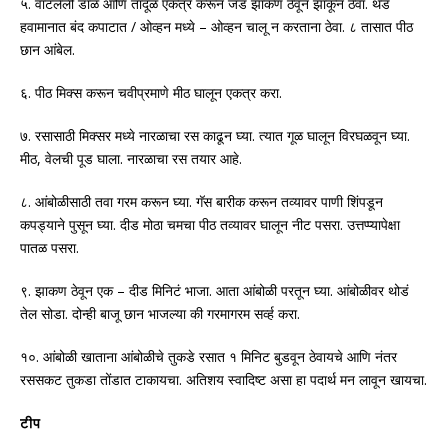
.
.
५
वाटलेली डाळ आणि तांदूळ एकत्र करून जड झाकण ठेवून झाकून ठेवा
थंड
/
–
.
हवामानात बंद कपाटात
ओव्हन मध्ये
ओव्हन चालू न करताना ठेवा
८ तासात पीठ
.
छान आंबेल
.
.
६
पीठ मिक्स करून चवीप्रमाणे मीठ घालून एकत्र करा
.
.
.
७
रसासाठी मिक्सर मध्ये नारळाचा रस काढून घ्या
त्यात गूळ घालून विरघळवून घ्या
,
.
.
मीठ
वेलची पूड घाला
नारळाचा रस तयार आहे
.
.
८
आंबोळीसाठी तवा गरम करून घ्या
गॅस बारीक करून तव्यावर पाणी शिंपडून
.
.
कपड्याने पुसून घ्या
दीड मोठा चमचा पीठ तव्यावर घालून नीट पसरा
उत्तप्प्यापेक्षा
.
पातळ पसरा
.
–
.
.
९
झाकण ठेवून एक
दीड मिनिटं भाजा
आता आंबोळी परतून घ्या
आंबोळीवर थोडं
.
.
तेल सोडा
दोन्ही बाजू छान भाजल्या की गरमागरम सर्व्ह करा
.
१०
आंबोळी खाताना आंबोळीचे तुकडे रसात १ मिनिट बुडवून ठेवायचे आणि नंतर
.
.
रससकट तुकडा तोंडात टाकायचा
अतिशय स्वादिष्ट असा हा पदार्थ मन लावून खायचा
टीप