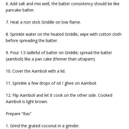
6. Add salt and mix well, the batter consistency should be like
pancake batter.
7. Heat a non stick Griddle on low flame.
8. Sprinkle water on the heated Griddle, wipe with cotton cloth
before spreading the batter.
9. Pour 1.5 ladleful of batter on Griddle; spread the batter
(aamboli) like a pan cake (thinner than uttapam)
10. Cover the
A
amboli with a lid.
11. Sprinkle a few drops of oil / ghee on Aamboli
12. Flip
A
amboli and let it cook on the other side. Cooked
A
amboli is light brown.
Prepare “Ras”
1. Grind the grated coconut in a grinder.