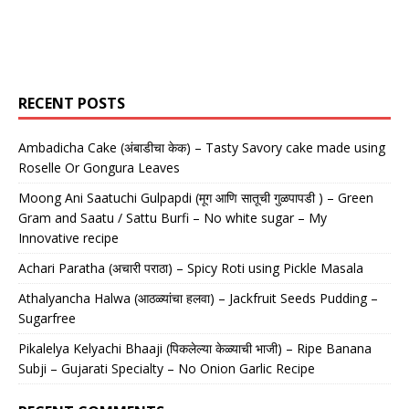
RECENT POSTS
Ambadicha Cake (अंबाडीचा केक) – Tasty Savory cake made using
Roselle Or Gongura Leaves
Moong Ani Saatuchi Gulpapdi (मूग आणि सातूची गुळपापडी ) – Green
Gram and Saatu / Sattu Burfi – No white sugar – My
Innovative recipe
Achari Paratha (अचारी पराठा) – Spicy Roti using Pickle Masala
Athalyancha Halwa (आठळ्यांचा हलवा) – Jackfruit Seeds Pudding –
Sugarfree
Pikalelya Kelyachi Bhaaji (पिकलेल्या केळ्याची भाजी) – Ripe Banana
Subji – Gujarati Specialty – No Onion Garlic Recipe