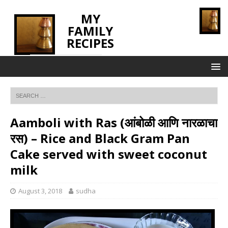
MY
FAMILY
RECIPES
INNOVATING TASTE
Aamboli with Ras (आंबोळी आणि नारळाचा
रस) – Rice and Black Gram Pan
Cake served with sweet coconut
milk
August 3, 2018
sudha