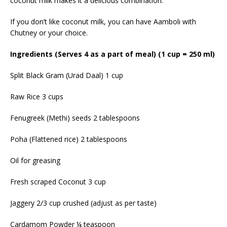
coconut milk makes it a delicious combination.
If you don’t like coconut milk, you can have Aamboli with
Chutney or your choice.
Ingredients (Serves 4 as a part of meal) (1 cup = 250 ml)
Split Black Gram (Urad Daal) 1 cup
Raw Rice 3 cups
Fenugreek (Methi) seeds 2 tablespoons
Poha (Flattened rice) 2 tablespoons
Oil for greasing
Fresh scraped Coconut 3 cup
Jaggery 2/3 cup crushed (adjust as per taste)
Cardamom Powder ¼ teaspoon