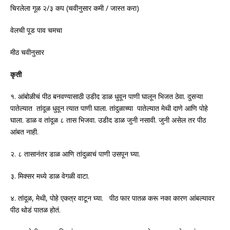
/
(
/
)
चिरलेला गूळ २
३ कप
चवीनुसार कमी
जास्त करा
वेलची पूड पाव चमचा
मीठ चवीनुसार
कृती
.
.
१
आंबोळीचं पीठ बनवण्यासाठी उडीद डाळ धुवून पाणी घालून भिजत ठेवा
दुसऱ्या
.
पातेल्यात तांदूळ धुवून त्यात पाणी घाला
तांदुळाच्या पातेल्यात मेथी दाणे आणि पोहे
.
.
.
घाला
डाळ व तांदूळ ८ तास भिजवा
उडीद डाळ जुनी नसावी
जुनी असेल तर पीठ
.
आंबत नाही
.
.
२
८ तासानंतर डाळ आणि तांदुळाचं पाणी उसपून घ्या
.
.
३
मिक्सर मध्ये डाळ वेगळी वाटा
.
,
,
.
एकत्र
४
तांदूळ
मेथी
पोहे
वाटून घ्या
पीठ फार पातळ करू नका कारण आंबल्यावर
.
पीठ थोडं पातळ होतं