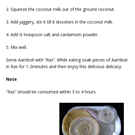
2. Squeeze the coconut milk out of the ground coconut.
3. Add jaggery, stir it till it dissolves in the coconut milk.
4. Add ½ teaspoon salt and cardamo
m
powder.
5. Mix well.
Serve
A
amboli with “
R
as”. While eating soak pieces of Aamboli
in Ras for 1-2minutes and then enjoy this delicious delicacy.
Note
“Ras” should be consumed within 3 to 4 hours.