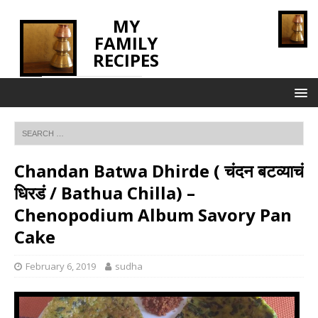
MY
FAMILY
RECIPES
INNOVATING TASTE
Chandan Batwa Dhirde ( चंदन बटव्याचं
धिरडं / Bathua Chilla) –
Chenopodium Album Savory Pan
Cake
February 6, 2019
sudha