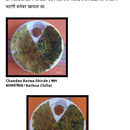
चटणी बरोबर खायला द्या
.
Chandan Batwa Dhirde ( चंदन
बटव्याचं धिरडं / Bathua Chilla)