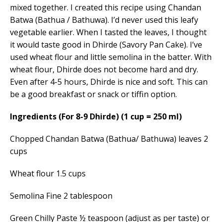
mixed together. I created this recipe using Chandan
Batwa (Bathua / Bathuwa). I’d never used this leafy
vegetable earlier. When I tasted the leaves, I thought
it would taste good in Dhirde (Savory Pan Cake). I’ve
used wheat flour and little semolina in the batter. With
wheat flour, Dhirde does not become hard and dry.
Even after 4-5 hours, Dhirde is nice and soft. This can
be a good breakfast or snack or tiffin option.
Ingredients (For 8-9 Dhirde) (1 cup = 250 ml)
Chopped Chandan Batwa (Bathua/ Bathuwa) leaves 2
cups
Wheat flour 1.5 cups
Semolina Fine 2 tablespoon
Green Chilly Paste ½ teaspoon (adjust as per taste) or