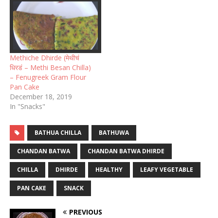
Methiche Dhirde (मेथीचं
धिरडं – Methi Besan Chilla)
– Fenugreek Gram Flour
Pan Cake
December 18, 2019
In "Snacks"
BATHUA CHILLA
BATHUWA
CHANDAN BATWA
CHANDAN BATWA DHIRDE
CHILLA
DHIRDE
HEALTHY
LEAFY VEGETABLE
PAN CAKE
SNACK
PREVIOUS