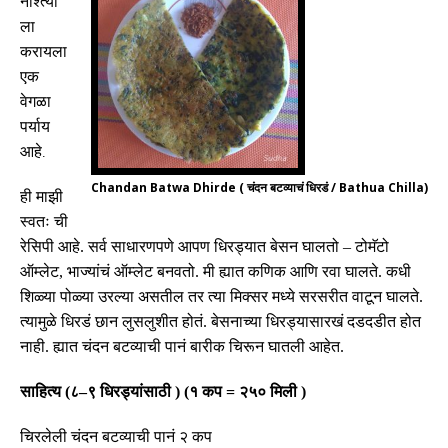
नाश्त्या
ला
करायला
एक
वेगळा
पर्याय
आहे
.
Chandan Batwa Dhirde ( चंदन बटव्याचं धिरडं / Bathua Chilla)
ही माझी
स्वतः ची
रेसिपी आहे
.
सर्व साधारणपणे आपण धिरड्यात बेसन घालतो
–
टोमॅटो
ऑम्लेट
,
भाज्यांचं ऑम्लेट बनवतो
.
मी ह्यात कणिक आणि रवा घालते
.
कधी
शिळ्या पोळ्या उरल्या असतील तर त्या मिक्सर मध्ये सरसरीत वाटून घालते
.
त्यामुळे धिरडं छान लुसलुशीत होतं
.
बेसनाच्या धिरड्यासारखं दडदडीत होत
नाही
.
ह्यात चंदन बटव्याची पानं बारीक चिरून घातली आहेत
.
साहित्य
(
८
–
९ धिरड्यांसाठी
)
(
१ कप
=
२५० मिली
)
चिरले
ली
चंदन बटव्याची पानं २ कप