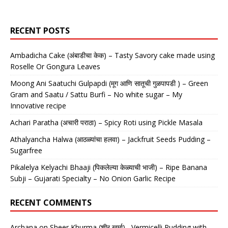
RECENT POSTS
Ambadicha Cake (अंबाडीचा केक) – Tasty Savory cake made using
Roselle Or Gongura Leaves
Moong Ani Saatuchi Gulpapdi (मूग आणि सातूची गुळपापडी ) – Green
Gram and Saatu / Sattu Burfi – No white sugar – My
Innovative recipe
Achari Paratha (अचारी पराठा) – Spicy Roti using Pickle Masala
Athalyancha Halwa (आठळ्यांचा हलवा) – Jackfruit Seeds Pudding –
Sugarfree
Pikalelya Kelyachi Bhaaji (पिकलेल्या केळ्याची भाजी) – Ripe Banana
Subji – Gujarati Specialty – No Onion Garlic Recipe
RECENT COMMENTS
Archana
on
Sheer Khurma (शीर खुर्मा)– Vermicelli Pudding with