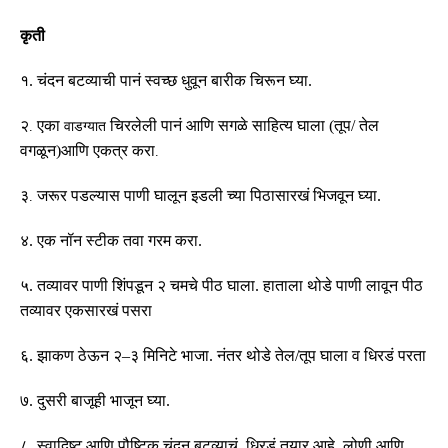
कृती
१
.
चंदन बटव्याची पानं स्वच्छ धुवून बारीक चिरून घ्या
.
२
एका
चिरलेली पानं आणि सगळे साहित्य घाला (तूप/ तेल
.
वाडग्यात
वगळून)
आणि एकत्र करा
.
३
जरूर पडल्यास पाणी घालून इडली च्या पिठासारखं भिजवून घ्या.
.
४
.
एक नॉन स्टीक तवा गरम करा.
५
.
तव्यावर पाणी शिंपडून २ चमचे पीठ घाला
.
हाताला थोडे पाणी लावून पीठ
तव्यावर एकसारखं पसरा
६
.
झाकण ठेऊन २
–
३ मिनिटे भाजा
.
नंतर थोडे तेल
/
तूप घाला व धिरडं परता
७
.
दुसरी बाजूही भाजून घ्या
.
८
.
स्वादिष्ट आणि पौष्टिक चंदन बटव्याचं धिरडं तयार आहे
.
लोणी आणि