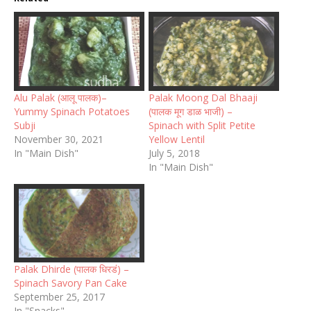
Alu Palak (आलू पालक)–
Palak Moong Dal Bhaaji
Yummy Spinach Potatoes
(पालक मूग डाळ भाजी) –
Subji
Spinach with Split Petite
November 30, 2021
Yellow Lentil
In "Main Dish"
July 5, 2018
In "Main Dish"
Palak Dhirde (पालक धिरडं) –
Spinach Savory Pan Cake
September 25, 2017
In "Snacks"