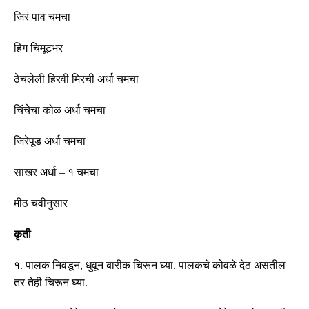
जिरं
पाव
चमचा
हिंग
चिमूटभर
ठेचलेली
हिरवी
मिरची
अर्धा
चमचा
चिंचेचा
कोळ
अर्धा
चमचा
जिरेपूड अर्धा चमचा
साखर
अर्धा
–
१
चमचा
मीठ
चवीनुसार
कृती
१
.
पालक
निवडून
,
धुवून
बारीक
चिरून
घ्या
.
पालकचे
कोवळे
देठ
असतील
तर
तेही
चिरून
घ्या
.