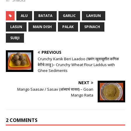
ALU
BATATA
GARLIC
LAHSUN
LASUN
MAIN DISH
PALAK
SPINACH
SUBJI
PREVIOUS
Crunchy Kanik Beri Laadoo (खमंग खुसखुशीत कणिक
बेरीचे लाडू )– Crunchy Wheat Flour Laddus with
Ghee Sediments
NEXT
Mango Saasav / Sasav (आंब्याचं सासव) – Goan
Mango Raita
2 COMMENTS