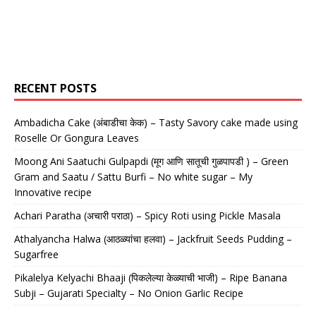
RECENT POSTS
Ambadicha Cake (अंबाडीचा केक) – Tasty Savory cake made using
Roselle Or Gongura Leaves
Moong Ani Saatuchi Gulpapdi (मूग आणि सातूची गुळपापडी ) – Green
Gram and Saatu / Sattu Burfi – No white sugar – My
Innovative recipe
Achari Paratha (अचारी पराठा) – Spicy Roti using Pickle Masala
Athalyancha Halwa (आठळ्यांचा हलवा) – Jackfruit Seeds Pudding –
Sugarfree
Pikalelya Kelyachi Bhaaji (पिकलेल्या केळ्याची भाजी) – Ripe Banana
Subji – Gujarati Specialty – No Onion Garlic Recipe