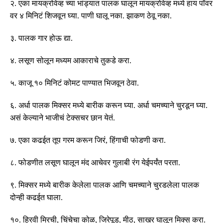
२
.
एका
मायक्रोवेव्ह
च्या
भांड्यात
पालक
घालून
मायक्रोवेव्ह
मध्ये
हाय
पॉवर
वर
४
मिनिटं
शिजवून
घ्या
.
पाणी
घालू
नका
.
झाकण
ठेवू
नका
.
३
.
पालक
गार
होऊ
द्या
.
४
.
लसूण
सोलून
मध्यम
आकाराचे
तुकडे
करा
.
५
.
काजू
१०
मिनिटं
कोमट
पाण्यात
भिजवून
ठेवा
.
६
.
अर्धा
पालक
मिक्सर
मध्ये
बारीक
करून
घ्या
.
अर्धा
चमच्याने
चुरडून
घ्या
.
असं
केल्याने
भाजीचं
टेक्सचर
छान
येतं
.
७
.
एका
कढईत
तूप
गरम
करून
जिरं
,
हिंगाची
फोडणी
करा
.
८
.
फोडणीत
लसूण
घालून
मंद
आचेवर
गुलाबी
रंग
येईपर्यंत
परता
.
९
.
मिक्सर
मध्ये
बारीक
केलेला
पालक
आणि
चमच्याने
चुरडलेला
पालक
दोन्ही
कढईत
घाला
.
१०
.
हिरवी
मिरची
,
चिंचेचा
कोळ
,
जिरेपूड
,
मीठ
,
साखर
घालून
मिक्स
करा
.