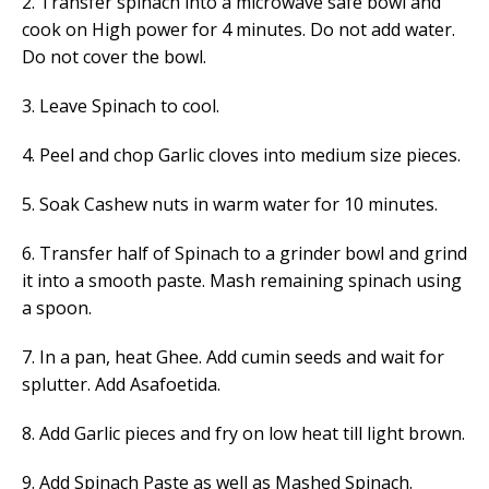
2. Transfer spinach into a microwave safe bowl and
cook on High power for 4 minutes. Do not add water.
Do not cover the bowl.
3. Leave Spinach to cool.
4. Peel and chop Garlic cloves into medium size pieces.
5. Soak Cashew nuts in warm water for 10 minutes.
6. Transfer half of Spinach to a grinder bowl and grind
it into a smooth paste. Mash remaining spinach using
a spoon.
7. In a pan, heat Ghee. Add cumin seeds and wait for
splutter. Add Asafoetida.
8. Add Garlic pieces and fry on low heat till light brown.
9. Add Spinach Paste as well as Mashed Spinach.