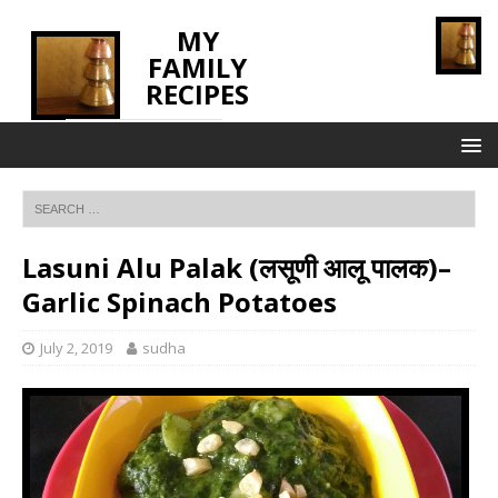
MY
FAMILY
RECIPES
INNOVATING TASTE
Lasuni Alu Palak (लसूणी आलू पालक)–
Garlic Spinach Potatoes
July 2, 2019
sudha