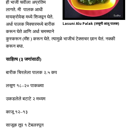
ही भाजी चवीला अप्रतिम
लागते
.
मी पालक आधी
मायक्रोवेव्ह मध्ये शिजवून घेते
.
Lasuni Alu Palak (लसूणी आलू पालक)
अर्धा पालक मिक्सरमध्ये बारीक
करून घेते आणि अर्धा चमच्याने
कुस्करून
(
मॅश
)
करून घेते
.
त्यामुळे भाजीचं टेक्सचर छान येतं
.
नक्की
करून बघा
.
साहित्य
(
३
जणांसाठी
)
बारीक
चिरलेला
पालक
२
.
५
कप
लसूण
१८
–
२०
पाकळ्या
उकडलेले
बटाटे
२
मध्यम
काजू
१२
–
१३
साजूक
तूप
१
टेबलस्पून