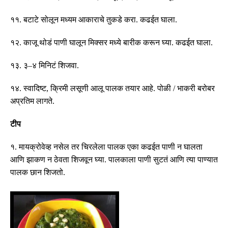
११
.
बटाटे
सोलून
मध्यम
आकाराचे
तुकडे
करा
.
कढईत
घाला
.
१२
.
काजू
थोडं
पाणी
घालून
मिक्सर
मध्ये
बारीक
करून
घ्या
.
कढईत
घाला
.
१३
.
३
–
४
मिनिटं
शिजवा
.
१४
.
स्वादिष्ट
,
क्रिमी
लसूणी
आलू
पालक
तयार
आहे
.
पोळी
/
भाकरी
बरोबर
अप्रतिम
लागते
.
टीप
१
.
मायक्रोवेव्ह नसेल तर चिरलेला पालक एका कढईत पाणी न घालता
आणि झाकण न ठेवता शिजवून घ्या
.
पालकाला पाणी सुटतं आणि त्या पाण्यात
पालक छान शिजतो
.