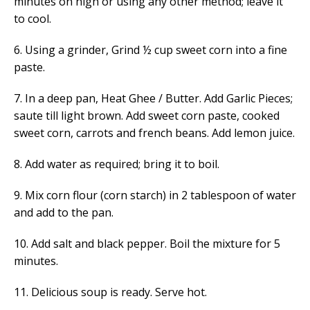
minutes on high or using any other method; leave it
to cool.
6. Using a grinder, Grind ½ cup sweet corn into a fine
paste.
7. In a deep pan, Heat Ghee / Butter. Add Garlic Pieces;
saute till light brown. Add sweet corn paste, cooked
sweet corn, carrots and french beans. Add lemon juice.
8. Add water as required; bring it to boil.
9. Mix corn flour (corn starch) in 2 tablespoon of water
and add to the pan.
10. Add salt and black pepper. Boil the mixture for 5
minutes.
11. Delicious soup is ready. Serve hot.