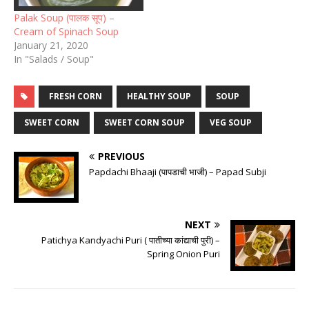
Palak Soup (पालक सूप) –
Cream of Spinach Soup
January 21, 2020
In "Salads / Soup"
FRESH CORN
HEALTHY SOUP
SOUP
SWEET CORN
SWEET CORN SOUP
VEG SOUP
PREVIOUS
Papdachi Bhaaji (पापडाची भाजी) – Papad Subji
NEXT
Patichya Kandyachi Puri ( पातीच्या कांद्याची पुरी) –
Spring Onion Puri