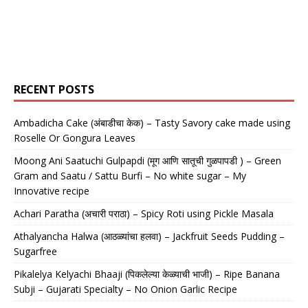
RECENT POSTS
Ambadicha Cake (अंबाडीचा केक) – Tasty Savory cake made using
Roselle Or Gongura Leaves
Moong Ani Saatuchi Gulpapdi (मूग आणि सातूची गुळपापडी ) – Green
Gram and Saatu / Sattu Burfi – No white sugar – My
Innovative recipe
Achari Paratha (अचारी पराठा) – Spicy Roti using Pickle Masala
Athalyancha Halwa (आठळ्यांचा हलवा) – Jackfruit Seeds Pudding –
Sugarfree
Pikalelya Kelyachi Bhaaji (पिकलेल्या केळ्याची भाजी) – Ripe Banana
Subji – Gujarati Specialty – No Onion Garlic Recipe