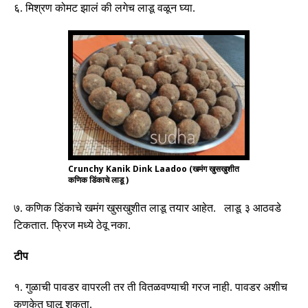
६
.
मिश्रण कोमट झालं की लगेच लाडू वळून घ्या
.
Crunchy Kanik Dink Laadoo (खमंग खुसखुशीत
कणिक डिंकाचे लाडू )
७
.
कणिक डिंकाचे खमंग खुसखुशीत लाडू तयार आहेत
.
लाडू ३ आठवडे
टिकतात
.
फ्रिज मध्ये ठेवू नका
.
टीप
१
.
गुळाची पावडर वापरली तर ती वितळवण्याची गरज नाही
.
पावडर अशीच
कणकेत घालू शकता
.