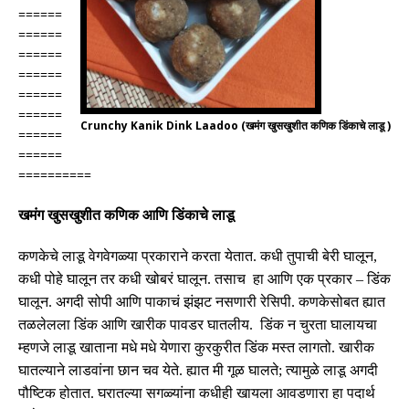
======
======
======
======
======
======
Crunchy Kanik Dink Laadoo (खमंग खुसखुशीत कणिक डिंकाचे लाडू )
======
======
==========
खमंग खुसखुशीत कणिक
आणि
डिंकाचे लाडू
कणकेचे लाडू वेगवेगळ्या प्रकाराने करता येतात
.
कधी तुपाची बेरी घालून
,
कधी पोहे घालून तर कधी खोबरं घालून
.
तसाच हा आणि
एक प्रकार
–
डिंक
घालून
.
अगदी सोपी आणि पाकाचं झंझट नसणारी रेसिपी
.
कणके
सोबत
ह्यात
तळलेलला डिंक आणि खारीक पावडर घातलीय
.
डिंक न चुरता घालायचा
म्हणजे लाडू खाताना मधे मधे येणारा कुरकुरीत डिंक मस्त लागतो
.
खारीक
घातल्याने लाडवांना छान चव येते
.
ह्यात मी गूळ घालते
;
त्यामुळे लाडू अगदी
पौष्टिक होतात
.
घरातल्या सगळ्यांना कधीही खायला आवडणारा हा पदार्थ