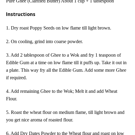
Pure Ghee (Clarified Butter) About 1 cup + 1 tablespoon
Instructions
1. Dry roast Poppy Seeds on low flame till light brown.
2. On cooling,
grind into coarse powder.
3. Add 2 tablespoon of Ghee to a
Wok
and fry
1 teaspoon of
Edible Gum at a time on low flame
till it puffs up.
Take it out in
a plate. This way fry all the Edible Gum. Add some more Ghee
if required.
4. Add remaining Ghee
to the Wok; Melt it
and add Wheat
Flour.
5. Roast the wheat flour on medium flame, till light brown and
you get nice aroma of roasted flour.
6. Add Dry Dates Powder to the Wheat flour and roast on low