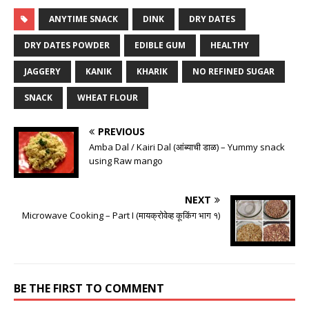
ANYTIME SNACK
DINK
DRY DATES
DRY DATES POWDER
EDIBLE GUM
HEALTHY
JAGGERY
KANIK
KHARIK
NO REFINED SUGAR
SNACK
WHEAT FLOUR
PREVIOUS
Amba Dal / Kairi Dal (आंब्याची डाळ) – Yummy snack
using Raw mango
NEXT
Microwave Cooking – Part I (मायक्रोवेव्ह कूकिंग भाग १)
BE THE FIRST TO COMMENT