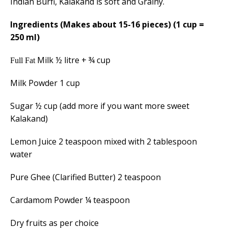
Indian Burfi, Kalakand is soft and Grainy.
Ingredients (Makes about
15-16
pieces) (1 cup =
250 ml)
Milk ½ litre + ¾ cup
Full Fat
Milk Powder 1 cup
Sugar ½ cup (add more if you want more sweet
Kalakand)
Lemon Juice 2 teaspoon mixed with 2 tablespoon
water
Pure Ghee (Clarified Butter) 2 teaspoon
Cardamom Powder
¼
teaspoon
Dry fruits as per choice