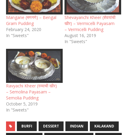
Mangane (मणगणे) – Bengal
Shevayanchi Kheer (शेवयांची
Gram Pudding
खीर) – Vermicelli Payasam
February 24, 2020
– Vermicelli Pudding
In "Sweets"
August 16, 2019
In "Sweets"
Ravyachi Kheer (रव्याची खीर)
– Semolina Payasam –
Semolia Pudding
October 5, 2019
In "Sweets"
BURFI
DESSERT
INDIAN
KALAKAND