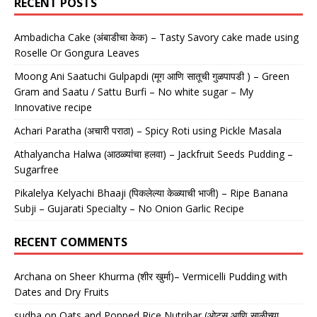
RECENT POSTS
Ambadicha Cake (अंबाडीचा केक) – Tasty Savory cake made using
Roselle Or Gongura Leaves
Moong Ani Saatuchi Gulpapdi (मूग आणि सातूची गुळपापडी ) – Green
Gram and Saatu / Sattu Burfi – No white sugar – My
Innovative recipe
Achari Paratha (अचारी पराठा) – Spicy Roti using Pickle Masala
Athalyancha Halwa (आठळ्यांचा हलवा) – Jackfruit Seeds Pudding –
Sugarfree
Pikalelya Kelyachi Bhaaji (पिकलेल्या केळ्याची भाजी) – Ripe Banana
Subji – Gujarati Specialty – No Onion Garlic Recipe
RECENT COMMENTS
Archana
on
Sheer Khurma (शीर खुर्मा)– Vermicelli Pudding with
Dates and Dry Fruits
sudha
on
Oats and Popped Rice Nutribar (ओट्स आणि साळीच्या