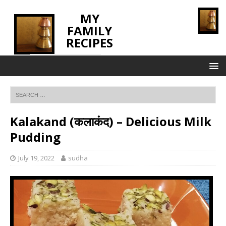
MY
FAMILY
RECIPES
INNOVATING TASTE
Kalakand (कलाकंद) – Delicious Milk
Pudding
July 19, 2022
sudha