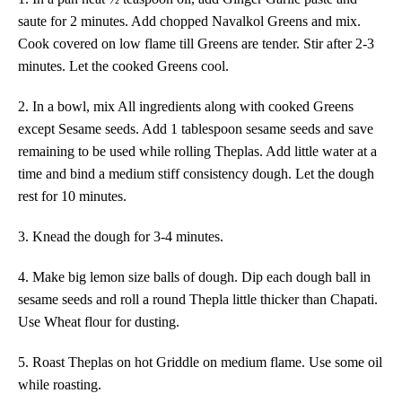
saute for 2 minutes.
A
dd chopped Navalkol Greens and mix.
Cook covered on low flame till Greens are tender. Stir after 2-3
minutes. Let the cooked Greens cool.
2
.
In a bowl,
m
ix All ingredients
along with cooked Greens
except Sesame seeds
.
Add 1 tablespoon sesame seeds and save
remaining to be used while rolling Theplas.
Add little water at a
time and bind a
medium stiff
consistency dough.
Let the dough
r
es
t
for
1
0 minutes.
3
. Knead the dough for 3-4 minutes.
4
.
Make
big lemon size ball
s
of dough.
D
ip
each dough ball
in
sesame seeds
and roll
a
round Thepla little thicker than Chapati.
Use Wheat flour for dusting.
5
. Roast Theplas on hot Griddle on medium flame.
Use some
oil
while roasting.