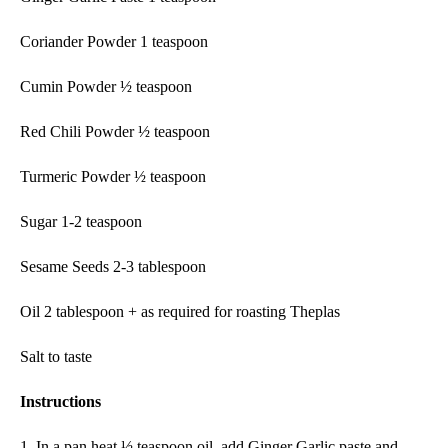
Coriander Powder
1 teaspoon
Cumin Powder ½ teaspoon
Red Chili Powder ½ teaspoon
Turmeric Powder ½ teaspoon
Sugar 1-2 teaspoon
Sesame Seeds
2-3
tablespoon
Oil 2 tablespoon + as required for roasting Theplas
Salt to taste
Instructions
1. In a pan heat ½ teaspoon oil, add Ginger Garlic paste and