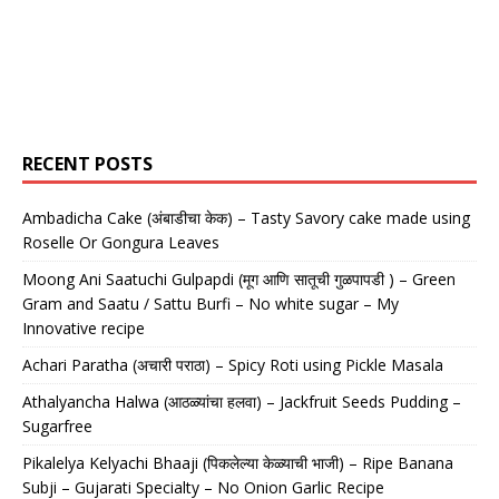
RECENT POSTS
Ambadicha Cake (अंबाडीचा केक) – Tasty Savory cake made using
Roselle Or Gongura Leaves
Moong Ani Saatuchi Gulpapdi (मूग आणि सातूची गुळपापडी ) – Green
Gram and Saatu / Sattu Burfi – No white sugar – My
Innovative recipe
Achari Paratha (अचारी पराठा) – Spicy Roti using Pickle Masala
Athalyancha Halwa (आठळ्यांचा हलवा) – Jackfruit Seeds Pudding –
Sugarfree
Pikalelya Kelyachi Bhaaji (पिकलेल्या केळ्याची भाजी) – Ripe Banana
Subji – Gujarati Specialty – No Onion Garlic Recipe