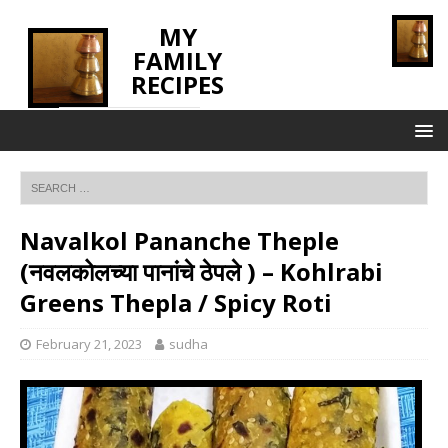
MY
FAMILY
RECIPES
INNOVATING TASTE
Navalkol Pananche Theple
(नवलकोलच्या पानांचे ठेपले ) – Kohlrabi
Greens Thepla / Spicy Roti
February 21, 2023
sudha