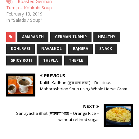
सूप) – Roasted German
Turnip – Kohlrabi Soup
February 13, 2019
In "Salads / Soup"
AMARANTH
GERMAN TURNIP
HEALTHY
KOHLRABI
NAVALKOL
RAJGIRA
SNACK
SPICY ROTI
THEPLA
THEPLE
PREVIOUS
Kulith Kadhan (कुळथाचं कढण) – Delicious
Maharashtrian Soup using Whole Horse Gram
NEXT
Santryacha Bhat (संत्र्याचा भात) – Orange Rice –
without refined sugar