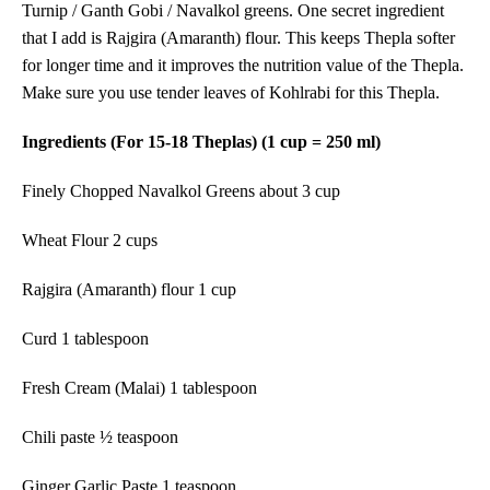
Turnip / Ganth Gobi / Navalkol greens. One secret ingredient
that I add is Rajgira (Amaranth) flour. This keeps Thepla softer
for longer time and it improves the nutrition value of the Thepla.
Make sure you use tender leaves of Kohlrabi for this Thepla.
Ingredients (For 15-18 Theplas) (1 cup = 250 ml)
Finely Chopped
Navalkol
Greens
about
3
cup
Wheat Flour 2 cups
Rajgira (Amaranth) flour 1 cup
Curd 1 tablespoon
Fresh Cream (Malai) 1 tablespoon
Chili paste ½ teaspoon
Ginger Garlic Paste 1 teaspoon