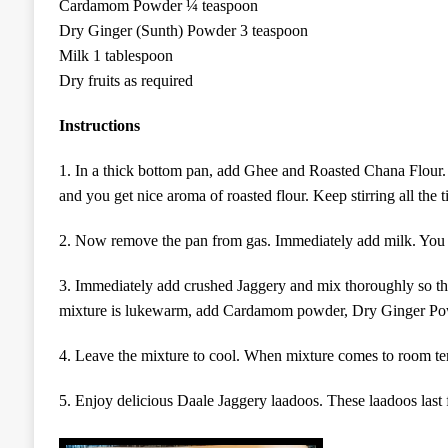
Cardamom
P
owder ¼
teaspoon
Dry
G
inger
(Sunth) P
owder 3 teaspoon
Milk 1 tablespoon
Dry fruits as required
Instructions
1. In a thick bottom pan, add Ghee and
Roasted Chana Flour
.
and you get nice aroma of
roasted flour
. Keep stirring all the t
2. Now remove the pan from gas. Immediately add milk. You wil
3
. Immediately add crushed Jaggery and mix thoroughly so t
mixture is lukewarm,
a
dd Cardamom powder,
Dry Ginger Po
4. Leave the mixture to cool. When
mixture comes to room te
5.
Enjoy delicious
Daale
Jaggery laadoos. These laadoos last 