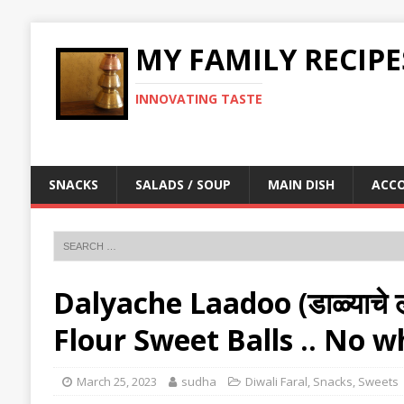
MY FAMILY RECIPE
INNOVATING TASTE
SNACKS
SALADS / SOUP
MAIN DISH
ACC
Dalyache Laadoo (डाळ्याचे 
Flour Sweet Balls .. No w
March 25, 2023
sudha
Diwali Faral
,
Snacks
,
Sweets