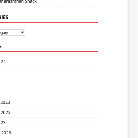
harashtrian Snack
IES
S
024
 2023
 2023
023
 2023