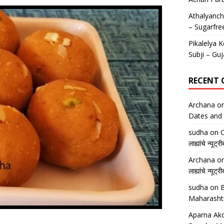
Athalyancha
– Sugarfre
Pikalelya K
Subji – Guj
RECENT
Archana
o
Dates and 
sudha
on
O
लाह्यांचे न्
Archana
o
लाह्यांचे न्
sudha
on
B
Maharasht
Aparna Ako