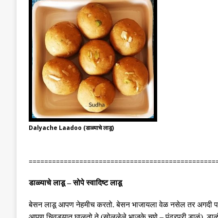
Dalyache Laadoo (डाळ्याचे लाडू)
================================================
डाळ्याचे लाडू
–
सोपे स्वादिष्ट लाडू
बेसन लाडू आपण नेहमीच करतो
.
बेसन भाजायला वेळ नसेल तर अगदी पट
आपण चिवड्यात घालतो ते
(
सोललेले भाजके चणे
–
पंढरपुरी डाळं
).
डाळ