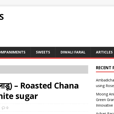
S
OMPANIMENTS
SWEETS
DIWALI FARAL
ARTICLES
RECENT 
Ambadicha 
लाडू) – Roasted Chana
using Rose
hite sugar
Moong Ani S
Green Gram
Innovative
0
Achari Para