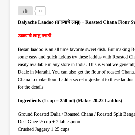
+1
Dalyache
Laadoo (
डाळ्याचे लाडू
) –
Roasted Chana
Flour Sw
डाळ्याचे लाडू मराठी
Besan laadoo is an all time favorite sweet dish.
But making Be
some easy and quick laddus try these laddus with Roasted C
easily available in any store in India. This is what we general
Daale in Marathi. You can also get the flour of roasted Chana. 
Chana to make flour. I add a secret ingredient to these laddu
for the details.
Ingredients (1 cup = 250 ml) (Makes
20-22
Laddus)
Ground R
oasted Dalia / Roasted Chana / Roasted Split Beng
Desi
G
hee ½ cup + 2
tablespoon
Crushed
J
aggery 1.25 cups