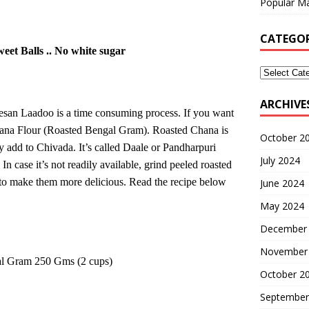
Popular Ma
CATEGOR
eet Balls .. No white sugar
ARCHIVE
san Laadoo is a time consuming process. If you want
hana Flour (Roasted Bengal Gram). Roasted Chana is
October 2
ly add to Chivada. It’s called Daale or Pandharpuri
July 2024
In case it’s not readily available, grind peeled roasted
s to make them more delicious. Read the recipe below
June 2024
May 2024
December
November
al Gram
250
G
ms (2 cups)
October 2
September