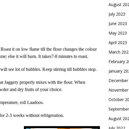
August 20
July 2023
June 2023
May 2023
April 2023
 Roast it on low flame till
the flour
changes the colour
March 202
ime; else it will burn. It takes
7-8
minutes to roast.
February 
l see lot of bubbles. Keep stirring till bubbles stop.
January 20
December
hat Jaggery properly mixes with
the flour
. When
wder and
dry fruits of your choice.
November
October 2
mperature
, roll Laadoos.
September
for 2-
3
weeks without refrigeration.
August 20
July 2022