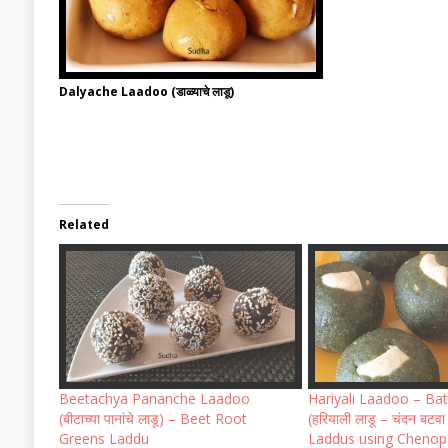
Dalyache Laadoo (डाळ्याचे लाडू)
Related
Beetachya Pananche Laadoo
Hariyali Laadoo – B
(बीटाच्या पानांचे लाडू) – Beet Root
(हरियाली लाडू – चंदन बटवा
Greens Laddu
Laddus using Cheno