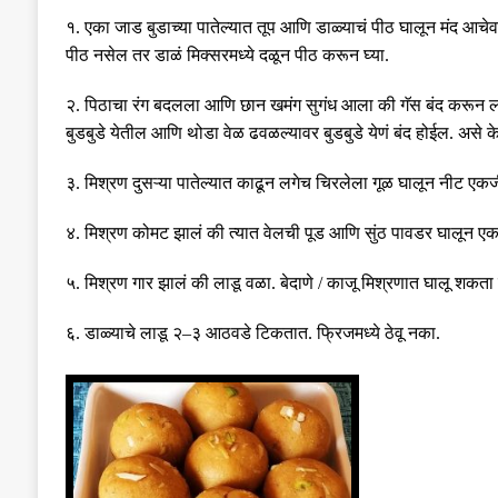
१
.
एका जाड बुडाच्या पातेल्यात तूप आणि डाळ्याचं पीठ घालून मंद आचेव
पीठ नसेल तर डाळं मिक्सरमध्ये दळून पीठ करून घ्या
.
२
.
पिठाचा रंग बदलला आणि छान खमंग सुगंध आला की गॅस बंद करून ल
बुडबुडे येतील आणि थोडा वेळ ढवळल्यावर बुडबुडे येणं बंद होईल
.
असे क
३
.
मिश्रण दुसऱ्या पातेल्यात काढून लगेच चिरलेला गूळ घालून नीट एक
४
.
मिश्रण कोमट झालं की त्यात वेलची पूड आणि सुंठ पावडर घालून ए
५
.
मिश्रण गार झालं की लाडू वळा
.
बेदाणे
/
काजू मिश्रणात घालू शकता 
६
.
डाळ्याचे लाडू २
–
३ आठवडे टिकतात
.
फ्रिजमध्ये ठेवू नका
.