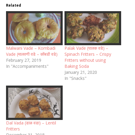
Related
Malwani Vade – Kombadi
Palak Vade (पालक वडे) –
Vade (मालवणी वडे – कोंबडी वडे)
Spinach Fritters – Crispy
February 27, 2019
Fritters without using
In "Accompaniments"
Baking Soda
January 21, 2020
In "Snacks"
Dal Vada (डाळ वडा) – Lentil
Fritters
December 31, 2018