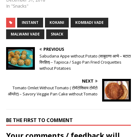
In "Snacks"
INSTANT
KOKANI
KOMBADI VADE
MALWANI VADE
SNACK
PREVIOUS
Sabudana Appe without Potato (साबुदाणा आप्पे – बटाटा
विरहित) – Tapioca / Sago Pan Fried Croquettes
without Potatoes
NEXT
Tomato Omlet Without Tomato ( टोमॅटोशिवाय टोमॅटो
ऑम्लेट) – Savory Veggie Pan Cake without Tomato
BE THE FIRST TO COMMENT
Your comments / feedback will