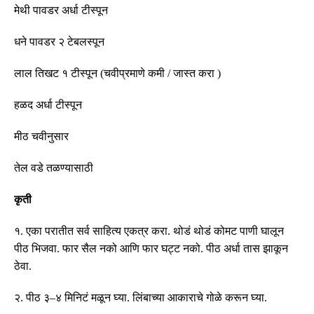
मेथी पावडर अर्धा टीस्पून
धने पावडर २ टेबलस्पून
लाल
तिखट
१
टीस्पून
(
चवीप्रमाणे
कमी
/
जास्त
करा
)
हळद
अर्धा
टीस्पून
मीठ
चवीनुसार
तेल
वडे
तळण्यासाठी
कृती
१
.
एका
परातीत
सर्व
साहित्य
एकत्र
करा
.
थोडं
थोडं
कोमट
पाणी
घालून
पीठ
भिजवा
.
फार
सैल
नको
आणि
फार
घट्ट
नको
.
पीठ
अर्धा
तास
झाकून
ठेवा
.
२
.
पीठ
३
–
४
मिनिटं
मळून
घ्या
.
लिंबाच्या
आकाराचे
गोळे
करून
घ्या
.