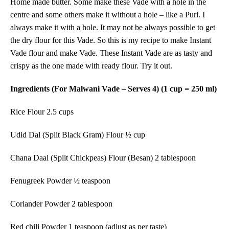
Home made butter. Some make these Vade with a hole in the
centre and some others make it without a hole – like a Puri. I
always make it with a hole.
It may not be always possible to get
the dry flour for this Vade. So this is my recipe to make Instant
Vade flour and make Vade. These Instant Vade are as tasty and
crispy as the one made with ready flour. Try it out.
Ingredients (For Malwani Vade – Serves 4) (1 cup = 250 ml)
Rice Flour 2.5 cups
Udid Dal (Split Black Gram) Flour ½ cup
Chana Daal (Split Chickpeas) Flour (Besan) 2 tablespoon
Fenugreek
Powder
½ teaspoon
Coriander
Powder
2 tablespoon
Red chili Powder 1 teaspoon (adjust as per taste)