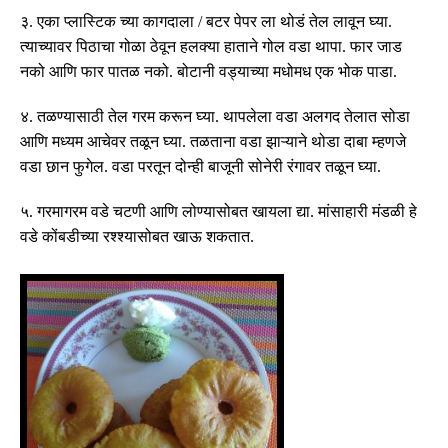
३
.
एका
प्लास्टिक
च्या
कागदाला
/
बटर
पेपर
ला
थोडं
तेल
लावून
घ्या
.
त्याच्यावर
पिठाचा
गोळा
ठेवून
हलक्या
हाताने
गोल
वडा
थापा
.
फार
जाड
नको
आणि
फार
पातळ
नको
.
बोटानी
वड्याच्या
मधोमध
एक
भोक
पाडा
.
४
.
तळण्यासाठी
तेल
गरम
करून
घ्या
.
थापलेला
वडा
अलगद
तेलात
सोडा
आणि
मध्यम
आचेवर
तळून
घ्या
.
तळताना
वडा
झाऱ्याने
थोडा
दाबा
म्हणजे
वडा
छान
फुगेल
.
वडा
परतून
दोन्ही
बाजूनी
सोनेरी
रंगावर
तळून
घ्या
.
५
.
गरमागरम
वडे
चटणी
आणि
लोण्या
सोबत
खायला
द्या
.
मांसाहारी
मंडळी
हे
वडे
कोंबडीच्या
रश्श्या
सोबत
खाऊ
शकतात
.