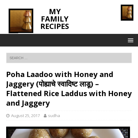
MY
FAMILY
RECIPES
INNOVATING TASTE
Poha Laadoo with Honey and
Jaggery (पोह्याचे स्वादिष्ट लाडू) –
Flattened Rice Laddus with Honey
and Jaggery
August 25, 2017
sudha