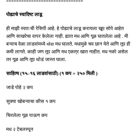
===============================
पोह्याचे स्वादिष्ट लाडू
ही माझी स्वतःची रेसिपी आहे. हे
पोह्याचे
लाडू
करायला
खूप
सोपे
आहेत
आणि
साखरेचा
वापर
केलेला
नाही
.
ह्यात
मध
आणि
गूळ
घातलेला
आहे
.
मी
बऱ्याच
वेळा
लाडवांमध्ये
मध
घालते
.
मधामुळे
चव
छान
येते
आणि
तूप
ही
थोडा
कमी
लागते
.
काही जण तूप आणि मध एकत्र खात नाहीत
.
मध
नको
असेल
तर
गूळ
आणि
तूप
थोडं
जास्त
घाला
.
साहित्य
(
१५
–
१६ लाडवांसाठी
)
(
१ कप
=
२५० मिली
)
जाडे पोहे २ कप
सुक्या खोबऱ्याचा कीस १ कप
चिरलेला गूळ पाऊण कप
मध २ टेबलस्पून