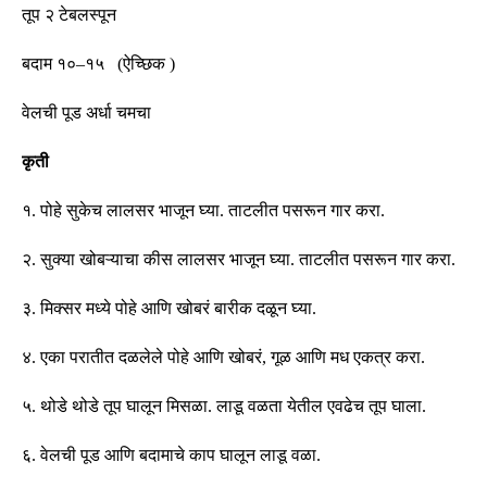
तूप २ टेबलस्पून
बदाम
१
०
–
१
५
(
ऐच्छिक
)
वेलची पूड
अर्धा चमचा
कृती
१
.
पोहे सुकेच लालसर भाजून घ्या
.
ताटलीत पसरून गार करा
.
२
.
सुक्या खोबऱ्याचा कीस लालसर भाजून घ्या
.
ताटलीत पसरून गार करा
.
३
.
मिक्सर मध्ये पोहे आणि खोबरं बारीक दळून घ्या
.
४
.
एका परातीत दळलेले पोहे आणि खोबरं
,
गूळ आणि मध एकत्र करा
.
५
.
थोडे थोडे तूप घालून मिसळा
.
लाडू वळता येतील एवढेच तूप घाला
.
६
.
वेलची पूड आणि बदामाचे काप घालून लाडू वळा
.