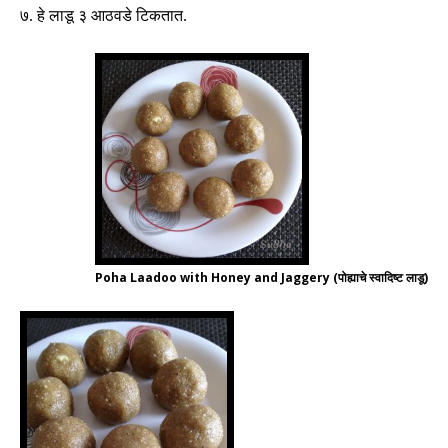
७
.
हे लाडू ३ आठवडे टिकतात
.
Poha Laadoo with Honey and Jaggery (पोह्याचे स्वादिष्ट लाडू)