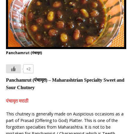
Panchamrut (पंचामृत)
+2
Panchamrut
(
पंचामृत
)
– Maharashtrian Specialty Sweet and
Sour Chutney
पंचामृत मराठी
This chutney is generally made on Auspicious occasions as a
part of Prasad (Offering to God) Platter. This is one of the
forgotten specialties from Maharashtra. It is not to be
mistaken for Panchamrut / Charanamrut which is Teerth