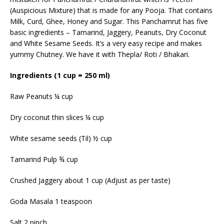
(Auspicious Mixture) that is made for any Pooja. That contains
Milk, Curd, Ghee, Honey and Sugar. This Panchamrut has five
basic ingredients – Tamarind, Jaggery, Peanuts, Dry Coconut
and White Sesame Seeds. It’s a very easy recipe and makes
yummy Chutney. We have it with Thepla/ Roti / Bhakari.
Ingredients (1 cup = 250 ml)
Raw Peanuts ¼ cup
Dry coconut thin slices ¼ cup
White sesame seeds (Til) ½ cup
Tamarind Pulp ¾ cup
Crushed Jaggery about 1 cup (Adjust as per taste)
Goda Masala 1 teaspoon
Salt 2 pinch