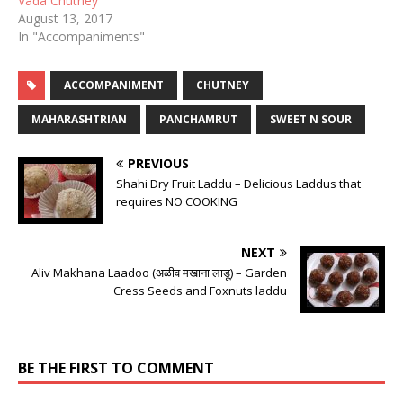
Vada Chutney
August 13, 2017
In "Accompaniments"
ACCOMPANIMENT
CHUTNEY
MAHARASHTRIAN
PANCHAMRUT
SWEET N SOUR
PREVIOUS
Shahi Dry Fruit Laddu – Delicious Laddus that
requires NO COOKING
NEXT
Aliv Makhana Laadoo (अळीव मखाना लाडू) – Garden
Cress Seeds and Foxnuts laddu
BE THE FIRST TO COMMENT