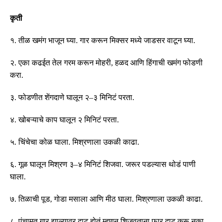
कृती
१
.
तीळ खमंग भाजून घ्या
.
गार करून मिक्सर मध्ये जाडसर वाटून घ्या
.
२
.
एका कढईत तेल गरम करून मोहरी
,
हळद आणि हिंगाची खमंग फोडणी
करा
.
३
.
फोडणीत शेंगदाणे घालून २
–
३ मिनिटं परता
.
४
.
खोबऱ्याचे काप घालून २ मिनिटं परता
.
५
.
चिंचेचा कोळ घाला
.
मिश्रणाला उकळी काढा
.
६
.
गूळ घालून मिश्रण ३
–
४ मिनिटं शिजवा
.
जरूर पडल्यास थोडं पाणी
घाला
.
७
.
तिळाची पूड, गोडा मसाला आणि मीठ घाला
.
मिश्रणाला उकळी काढा
.
८
.
पंचामृत गार झाल्यावर दाट होतं म्हणून शिजवताना फार दाट करू नका
.