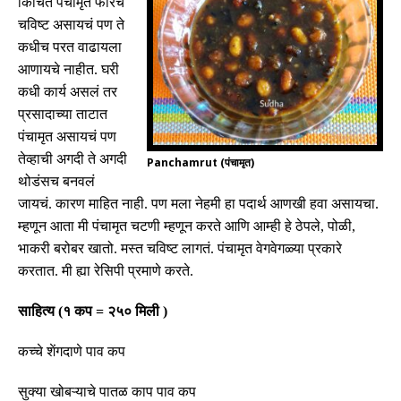
किंचित पंचामृत फारच
चविष्ट असायचं पण ते
कधीच परत वाढायला
आणायचे नाहीत
.
घरी
कधी कार्य असलं तर
प्रसादाच्या ताटात
पंचामृत असायचं पण
तेव्हाची अगदी ते अगदी
Panchamrut (पंचामृत)
थोडंसच बनवलं
जायचं
.
कारण माहित नाही
.
पण मला नेहमी हा पदार्थ आणखी हवा असायचा
.
म्हणून आता मी पंचामृत चटणी
म्हणून करते आणि आम्ही हे ठेपले
,
पोळी
,
भाकरी बरोबर खातो
.
मस्त चविष्ट लागतं
.
पंचामृत वेगवेगळ्या प्रकारे
करतात
.
मी ह्या रेसिपी प्रमाणे
करते
.
साहित्य
(
१ कप
=
२५० मिली
)
कच्चे शेंगदाणे पाव कप
सुक्या खोबऱ्याचे पातळ काप पाव कप