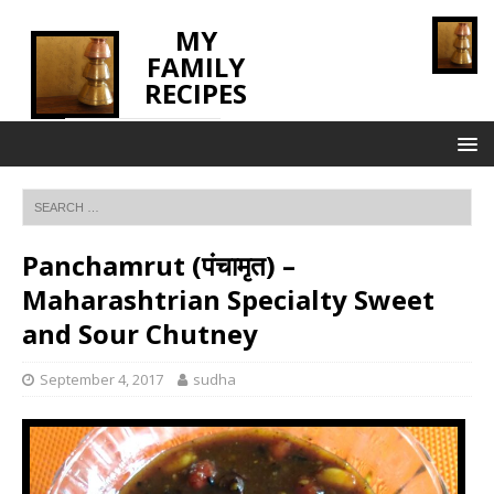
MY
FAMILY
RECIPES
INNOVATING TASTE
Panchamrut (पंचामृत) –
Maharashtrian Specialty Sweet
and Sour Chutney
September 4, 2017
sudha