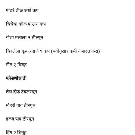
पांढरे तीळ अर्धा कप
चिंचेचा कोळ पाऊण कप
गोडा मसाला १
टीस्पून
चिरलेला गूळ अंदाजे १ कप
(
चवीनुसार कमी
/
जास्त करा
)
मीठ २ चिमूट
फोडणीसाठी
तेल दीड टेबलस्पून
मोहरी पाव टीस्पून
हळद पाव टीस्पून
हिंग २ चिमूट