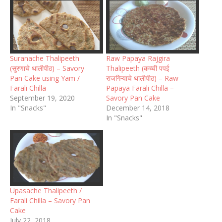
Suranache Thalipeeth
Raw Papaya Rajgira
(सुरणाचे थालीपीठ) – Savory
Thalipeeth (कच्ची पपई
Pan Cake using Yam /
राजगिऱ्याचे थालीपीठ) – Raw
Farali Chilla
Papaya Farali Chilla –
September 19, 2020
Savory Pan Cake
In "Snacks"
December 14, 2018
In "Snacks"
Upasache Thalipeeth /
Farali Chilla – Savory Pan
Cake
July 22, 2018