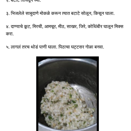
२
.
बटाटे शिजवून घ्या
.
३
.
भिजलेले साबुदाणे मोकळे करून त्यात बटाटे सोलून
,
किसून घाला
.
४
.
दाण्याचे कूट
,
मिरची
,
आमचूर
,
मीठ
,
साखर
,
जिरे, कोथिंबीर घालून मिक्स
करा
.
५
.
लागलं तरच थोडं पाणी
घाला
.
पिठाचा घट्टसर गोळा बनवा
.