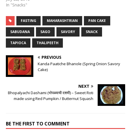
In "Snacks"
FASTING
MAHARASHTRIAN
PAN CAKE
SABUDANA
SAGO
SAVORY
SNACK
TAPIOCA
THALIPEETH
PREVIOUS
Kanda Paatiche Bhanole (Spring Onion Savory
Cake)
NEXT
Bhopalyachi Dashami (भोपळ्याची दशमी) – Sweet Roti
made using Red Pumpkin / Butternut Squash
BE THE FIRST TO COMMENT