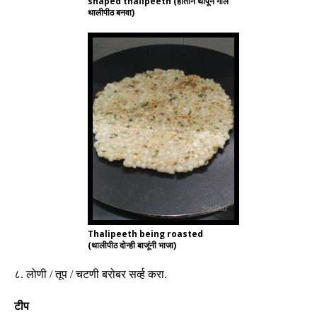
shaped thalipeeth (हाताने थापून गोल
थालीपीठ बनवा)
Thalipeeth being roasted
(थालीपीठ दोन्ही बाजूंनी भाजा)
८
.
लोणी
/
तूप
/
चटणी बरोबर सर्व्ह करा
.
टीप