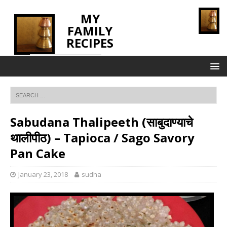
MY
FAMILY
RECIPES
INNOVATING TASTE
Sabudana Thalipeeth (साबुदाण्याचे
थालीपीठ) – Tapioca / Sago Savory
Pan Cake
January 23, 2018
sudha