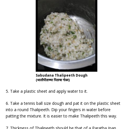
Sabudana Thalipeeth Dough
(थालीपीठाच्या पिठाचा गोळा)
5. Take a plastic sheet and apply water to it.
6. Take a tennis ball size dough and pat it on the plastic sheet
into a round Thalipeeth. Dip your fingers in water before
patting the mixture. It is easier to make Thalipeeth this way.
7. Thickness of Thalipeeth should be that of a Paratha (pan