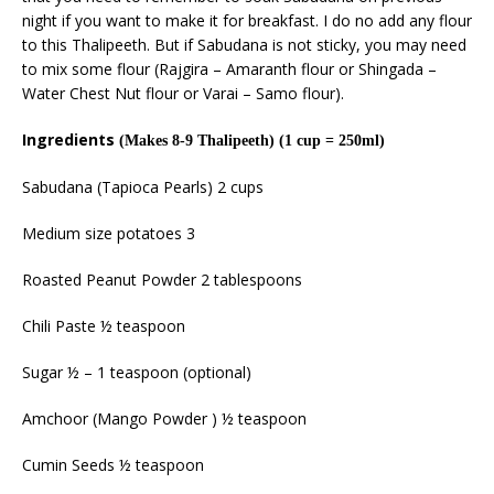
night if you want to make it for breakfast. I do no add any flour
to this Thalipeeth. But if Sabudana is not sticky, you may need
to mix some flour (Rajgira – Amaranth flour or Shingada –
Water Chest Nut flour or Varai – Samo flour).
Ingredients
(Makes 8-9 Thalipeeth) (1 cup = 250ml)
Sabudana (Tapioca Pearls) 2 cups
Medium size potatoes 3
Roasted Peanut Powder 2 tablespoons
Chili Paste ½ teaspoon
Sugar ½ – 1 teaspoon (optional)
Amchoor (Mango Powder ) ½ teaspoon
Cumin Seeds ½ teaspoon