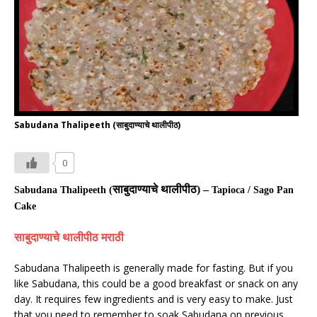
Sabudana Thalipeeth (साबुदाण्याचे थालीपीठ)
0
साबुदाण्याचे थालीपीठ
) –
Sabudana Thalipeeth (
Tapioca / Sago Pan
Cake
साबुदाण्याचे थालीपीठ मराठी
Sabudana Thalipeeth is generally made for fasting. But if you
like Sabudana, this could be a good breakfast or snack on any
day. It requires few ingredients and is very easy to make. Just
that you need to remember to soak Sabudana on previous