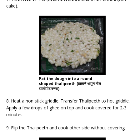
cake).
Pat the dough into a round
shaped thalipeeth (हाताने थापून गोल
थालीपीठ बनवा)
8. Heat a non stick griddle. Transfer Thalipeeth to hot griddle.
Apply a few drops of ghee on top and cook covered for 2-3
minutes.
9. Flip the Thalipeeth and cook other side without covering.