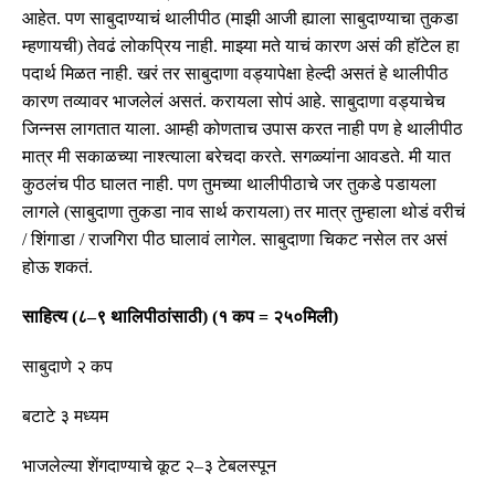
आहेत
.
पण साबुदाण्याचं थालीपीठ
(
माझी आजी ह्याला साबुदाण्याचा तुकडा
म्हणायची
)
तेवढं लोकप्रिय नाही
.
माझ्या मते याचं कारण असं की हॉटेल हा
पदार्थ मिळत नाही
.
खरं तर साबुदाणा वड्यापेक्षा हेल्दी असतं हे थालीपीठ
कारण तव्यावर भाजलेलं असतं
.
करायला सोपं आहे
.
साबुदाणा वड्याचेच
जिन्नस लागतात याला
.
आम्ही कोणताच उपास करत नाही पण हे थालीपीठ
मात्र मी सकाळच्या नाश्त्याला बरेचदा
करते
.
सगळ्यांना आवडते
.
मी यात
कुठलंच पीठ घालत नाही
.
पण तुमच्या थालीपीठाचे जर तुकडे पडायला
लागले
(
साबुदाणा तुकडा नाव सार्थ करायला
)
तर मात्र तुम्हाला थोडं वरीचं
/
शिंगाडा
/
राजगिरा पीठ घालावं लागेल
.
साबुदाणा चिकट नसेल तर असं
होऊ शकतं
.
साहित्य
(
८
–
९ थालिपीठांसाठी
) (
१ कप
=
२५०मिली
)
साबुदाणे २ कप
बटाटे ३ मध्यम
भाजलेल्या शेंगदाण्याचे कूट २
–
३ टेबलस्पून