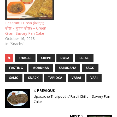
Pesarattu Dosa (पेसरट्टू
डोसा – मुगाचा डोसा) – Green
Gram Savory Pan Cake
October 16, 2018
In "Snacks"
BHAGAR
CREPE
DOSA
FARALI
FASTING
MORDHAN
SABUDANA
SAGO
SAMO
SNACK
TAPIOCA
VARAI
VARI
PREVIOUS
Upasache Thalipeeth / Farali Chilla – Savory Pan
Cake
NEXT