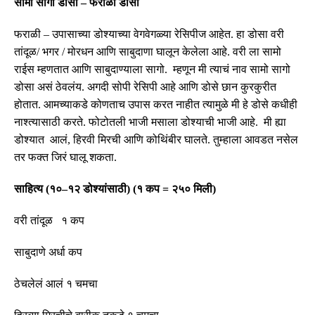
सामो सागो डोसा
–
फराळी डोसा
फराळी
–
उपासाच्या डोश्याच्या वेगवेगळ्या रेसिपीज आहेत
.
हा डोसा वरी
तांदूळ
/
भगर
/
मोरधन आणि साबुदाणा घालून केलेला आहे
.
वरी ला सामो
राईस म्हणतात आणि साबुदाण्याला सागो
.
म्हणून मी त्याचं नाव सामो सागो
डोसा असं ठेवलंय
.
अगदी सोपी रेसिपी आहे आणि डोसे छान कुरकुरीत
होतात
.
आमच्याकडे कोणताच उपास करत नाहीत त्यामुळे मी हे डोसे कधीही
नाश्त्यासाठी करते
.
फोटोतली भाजी मसाला डोश्याची भाजी आहे
.
मी ह्या
डोश्यात आलं
,
हिरवी मिरची आणि कोथिंबीर घालते
.
तुम्हाला आवडत नसेल
तर फक्त जिरं घालू शकता
.
साहित्य
(
१०
–
१२ डोश्यांसाठी
) (
१ कप
=
२५० मिली
)
वरी तांदूळ १ कप
साबुदाणे अर्धा कप
ठेचलेलं आलं १ चमचा