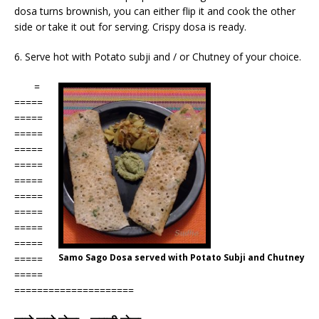
dosa turns brownish, you can either flip it and cook the other
side or take it out for serving. Crispy dosa is ready.
6. Serve hot with Potato subji and / or Chutney of your choice.
=
=====
=====
=====
=====
=====
=====
=====
=====
=====
=====
Samo Sago Dosa served with Potato Subji and Chutney
=====
=====
=====================