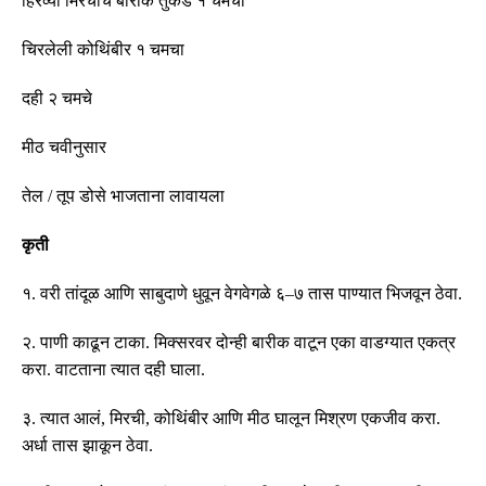
हिरव्या मिरचीचे बारीक तुकडे १ चमचा
चिरलेली कोथिंबीर १ चमचा
दही २ चमचे
मीठ चवीनुसार
तेल
/
तूप डोसे भाजताना लावायला
कृती
१
.
वरी तांदूळ आणि साबुदाणे धुवून वेगवेगळे ६
–
७ तास पाण्यात भिजवून ठेवा
.
२
.
पाणी काढून टाका
.
मिक्सरवर दोन्ही बारीक वाटून एका वाडग्यात एकत्र
करा
.
वाटताना त्यात दही घाला
.
३
.
त्यात आलं
,
मिरची
,
कोथिंबीर आणि मीठ घालून मिश्रण एकजीव करा
.
अर्धा तास झाकून ठेवा
.