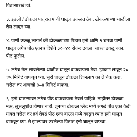
पिठासारखं हवं
.
३
.
इडली
/
ढोकळा पात्रात पाणी घालून उकळत ठेवा
.
ढोकळ्याच्या थाळीला
तेल लावून घ्या
.
४
.
पाणी उकळू लागलं की ढोकळ्याच्या पिठात इनो आणि १ चमचा पाणी
घालून लगेच पीठ एकाच दिशेने ३०
–
४० सेकंद ढवळा
.
जास्त ढवळू नका
.
पीठ फुलेल
.
५
.
लगेच तेल लावलेल्या थाळीत घालून वाफवायला ठेवा
.
झाकण लावून २०
–
२५ मिनिटं वाफवून घ्या
.
सुरी घालून ढोकळा शिजलाय का ते चेक करा
.
नसेल तर आणखी ३
–
४ मिनिटं वाफवा
.
६
.
इनो घातल्यावर लगेच पीठ वाफवायला ठेवलं पाहिजे
.
नाहीतर ढोकळा
मऊ
,
लुसलुशीत होणार नाही
.
तुमच्या ढोकळा प्लेट मध्ये सगळं पीठ एका वेळी
मावत नसेल तर हवं तेवढं पीठ एका बाउल मध्ये काढून त्यात इनो घालून
वाफवून घ्या
.
ते झाल्यावर उरलेल्या पिठात इनो घालून वाफवा
.