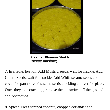
Steamed Khaman Dhokla
(वाफवलेला खमण ढोकळा)
7. In a ladle, heat oil. Add Mustard seeds; wait for crackle. Add
Cumin Seeds; wait for crackle. Add White sesame seeds and
cover the pan to avoid sesame seeds crackling all over the place.
Once they stop crackling, remove the lid, switch off the gas and
add Asafoetida.
8. Spread Fresh scraped coconut, chopped coriander and