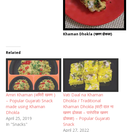
Khaman Dhokla (खमण ढोकळा)
Related
Amiri Khaman (अमिरी खमण )
Vati Daal na Khaman
– Popular Gujarati Snack
Dhokla / Traditional
made using Khaman
Khaman Dhokla (वाटी दाल ना
Dhokla
खमण ढोकळा – पारंपरिक खमण
April 25, 2019
ढोकळा) – Popular Gujarati
In "Snacks"
Snack
April 27, 2022