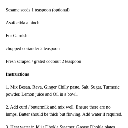
Sesame seeds 1 teaspoon (optional)
Asafoetida a pinch
For Garnish:
chopped coriander 2 teaspoon
Fresh scraped / grated coconut 2 teaspoon
Instructions
1. Mix Besan, Rava, Ginger Chilly paste, Salt, Sugar, Turmeric
powder, Lemon juice and Oil in a bowl.
2. Add curd / buttermilk and mix well. Ensure there are no
lumps. Batter should be thick but flowing. Add water if required.
3. Heat water in Idli / Dhokla Steamer. Grease Dhokla plates