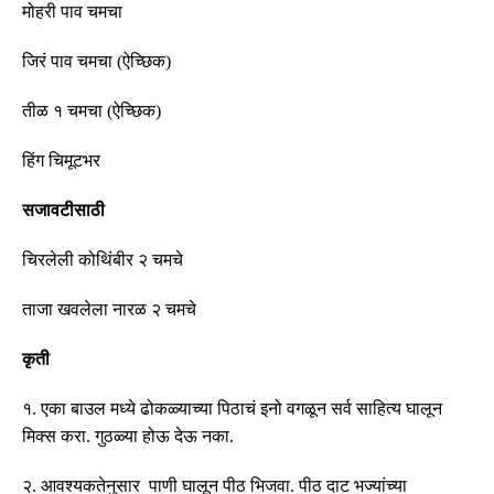
मोहरी पाव चमचा
जिरं पाव चमचा
(
ऐच्छिक
)
तीळ १ चमचा
(
ऐच्छिक
)
हिंग चिमूटभर
सजावटीसाठी
चिरलेली कोथिंबीर २ चमचे
ताजा खवलेला नारळ २ चमचे
कृती
१
.
एका बाउल मध्ये ढोकळ्याच्या पिठाचं इनो वगळून सर्व साहित्य घालून
मिक्स करा
.
गुठळ्या होऊ देऊ नका
.
२
.
आवश्यकतेनुसार पाणी घालून पीठ भिजवा
.
पीठ दाट भज्यांच्या