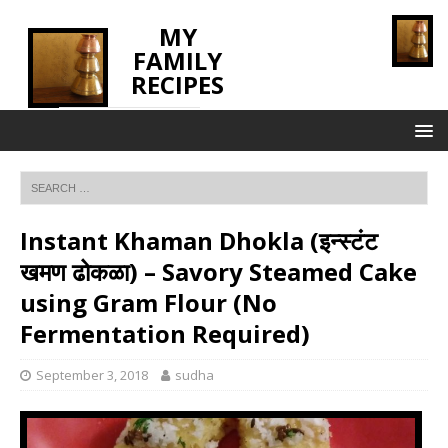
MY
FAMILY
RECIPES
INNOVATING TASTE
Instant Khaman Dhokla (इन्स्टंट
खमण ढोकळा) – Savory Steamed Cake
using Gram Flour (No
Fermentation Required)
September 3, 2018
sudha