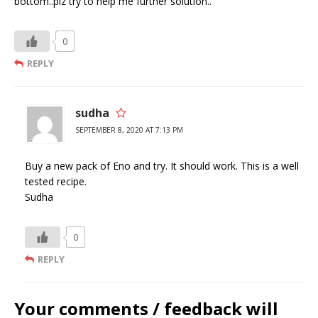
bottom..plz try to help me further solution..
0
REPLY
sudha
SEPTEMBER 8, 2020 AT 7:13 PM
Buy a new pack of Eno and try. It should work. This is a well
tested recipe.
Sudha
0
REPLY
Your comments / feedback will