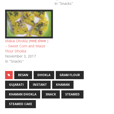
In "Snacks"
Makai Dhokla (मकाई ढोकळा )
– Sweet Corn and Maize
Flour Dhokla
November 3, 2017
In "Snacks"
BESAN
DHOKLA
GRAM FLOUR
GUJARATI
INSTANT
KHAMAN
KHAMAN DHOKLA
SNACK
STEAMED
STEAMED CAKE