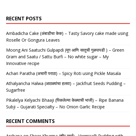
RECENT POSTS
Ambadicha Cake (अंबाडीचा केक) – Tasty Savory cake made using
Roselle Or Gongura Leaves
Moong Ani Saatuchi Gulpapdi (मूग आणि सातूची गुळपापडी ) – Green
Gram and Saatu / Sattu Burfi – No white sugar – My
Innovative recipe
Achari Paratha (अचारी पराठा) – Spicy Roti using Pickle Masala
Athalyancha Halwa (आठळ्यांचा हलवा) – Jackfruit Seeds Pudding –
Sugarfree
Pikalelya Kelyachi Bhaaji (पिकलेल्या केळ्याची भाजी) – Ripe Banana
Subji – Gujarati Specialty – No Onion Garlic Recipe
RECENT COMMENTS
Archana
on
Sheer Khurma (शीर खुर्मा)– Vermicelli Pudding with