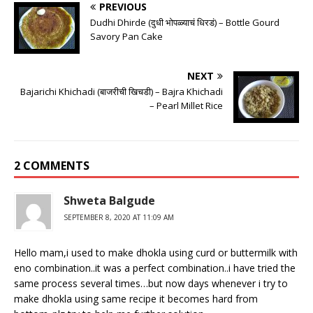
PREVIOUS
Dudhi Dhirde (दुधी भोपळ्याचं धिरडं) – Bottle Gourd
Savory Pan Cake
NEXT
Bajarichi Khichadi (बाजरीची खिचडी) – Bajra Khichadi
– Pearl Millet Rice
2 COMMENTS
Shweta Balgude
SEPTEMBER 8, 2020 AT 11:09 AM
Hello mam,i used to make dhokla using curd or buttermilk with
eno combination..it was a perfect combination..i have tried the
same process several times…but now days whenever i try to
make dhokla using same recipe it becomes hard from