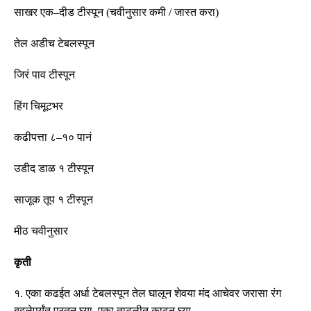
साखर एक
–
दीड
टीस्पून
(
चवीनुसार कमी
/
जास्त करा
)
तेल अडीच टेबलस्पून
जिरं पाव
टीस्पून
हिंग चिमूटभर
कढीपत्ता ८
–
१० पानं
उडीद डाळ १
टीस्पून
साजूक तूप १
टीस्पून
मीठ चवीनुसार
कृती
१
.
एका कढईत अर्धा टेबलस्पून तेल घालून शेवया मंद आचेवर जरासा रंग
बदलेपर्यंत परतून घ्या
.
एका ताटलीत काढून घ्या
.