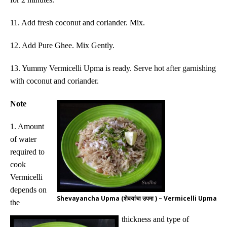
11. Add fresh coconut and coriander. Mix.
12. Add Pure Ghee. Mix Gently.
13. Yummy Vermicelli Upma is ready. Serve hot after garnishing
with coconut and coriander.
Note
1. Amount
of water
required to
cook
Vermicelli
depends on
Shevayancha Upma (शेवयांचा उपमा ) – Vermicelli Upma
the
thickness and type of