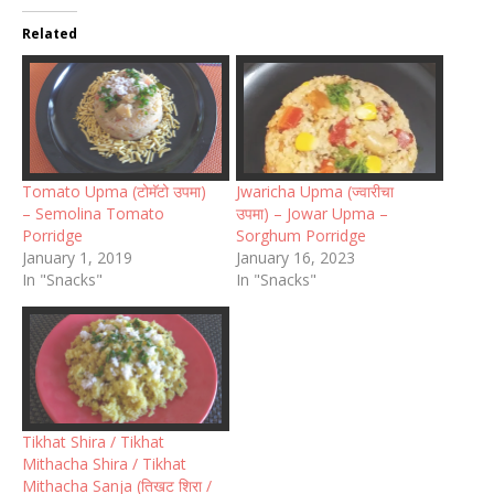
Related
Tomato Upma (टोमॅटो उपमा)
Jwaricha Upma (ज्वारीचा
– Semolina Tomato
उपमा) – Jowar Upma –
Porridge
Sorghum Porridge
January 1, 2019
January 16, 2023
In "Snacks"
In "Snacks"
Tikhat Shira / Tikhat
Mithacha Shira / Tikhat
Mithacha Sanja (तिखट शिरा /