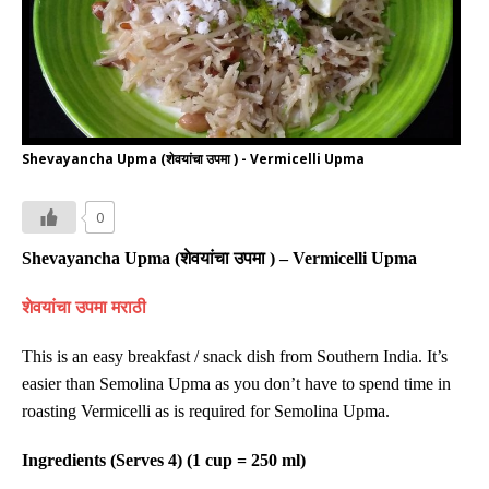
Shevayancha Upma (शेवयांचा उपमा ) - Vermicelli Upma
0
Shevayancha Upma (
शेवयांचा
उपमा
) – Vermicelli Upma
शेवयांचा उपमा
मराठी
This is an easy breakfast / snack dish from Southern India. It’s
easier than Semolina Upma as you don’t have to spend time in
roasting Vermicelli as is required for Semolina Upma.
Ingredients (Serves 4) (1 cup = 250 ml)