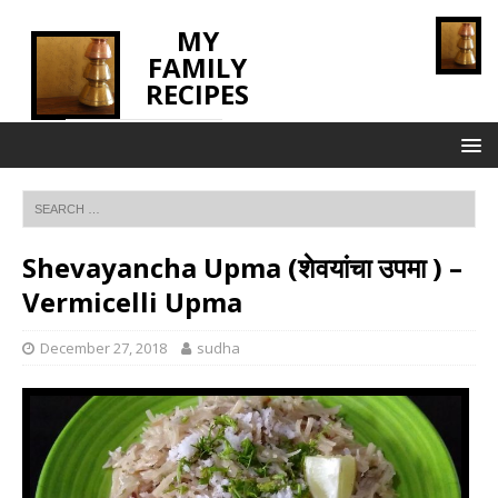
MY
FAMILY
RECIPES
INNOVATING TASTE
Shevayancha Upma (शेवयांचा उपमा ) –
Vermicelli Upma
December 27, 2018
sudha