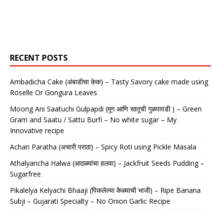
RECENT POSTS
Ambadicha Cake (अंबाडीचा केक) – Tasty Savory cake made using
Roselle Or Gongura Leaves
Moong Ani Saatuchi Gulpapdi (मूग आणि सातूची गुळपापडी ) – Green
Gram and Saatu / Sattu Burfi – No white sugar – My
Innovative recipe
Achari Paratha (अचारी पराठा) – Spicy Roti using Pickle Masala
Athalyancha Halwa (आठळ्यांचा हलवा) – Jackfruit Seeds Pudding –
Sugarfree
Pikalelya Kelyachi Bhaaji (पिकलेल्या केळ्याची भाजी) – Ripe Banana
Subji – Gujarati Specialty – No Onion Garlic Recipe