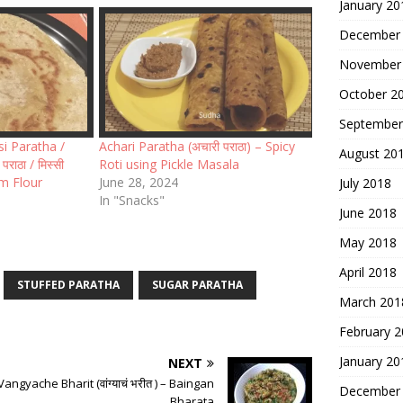
January 20
December
November
October 2
September
i Paratha /
Achari Paratha (अचारी पराठा) – Spicy
August 20
राठा / मिस्सी
Roti using Pickle Masala
ram Flour
June 28, 2024
July 2018
In "Snacks"
June 2018
May 2018
April 2018
STUFFED PARATHA
SUGAR PARATHA
March 201
February 
January 20
NEXT
Vangyache Bharit (वांग्याचं भरीत ) – Baingan
December
Bharata