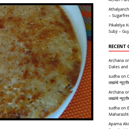
Athalyancha
– Sugarfre
Pikalelya K
Subji – Guj
RECENT
Archana
o
Dates and 
sudha
on
O
लाह्यांचे न्
Archana
o
लाह्यांचे न्
sudha
on
B
Maharasht
Aparna Ako