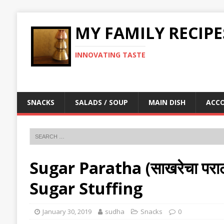
MY FAMILY RECIPE
INNOVATING TASTE
SNACKS
SALADS / SOUP
MAIN DISH
ACC
Sugar Paratha (साखरेचा परा
Sugar Stuffing
January 30, 2019
sudha
Snacks
0