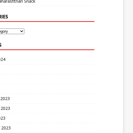
harashtrian Snack
IES
S
024
 2023
 2023
023
 2023