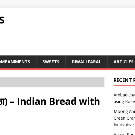
S
OMPANIMENTS
SWEETS
DIWALI FARAL
ARTICLES
RECENT 
Ambadicha 
ठा) – Indian Bread with
using Rose
Moong Ani S
Green Gram
Innovative
Achari Para