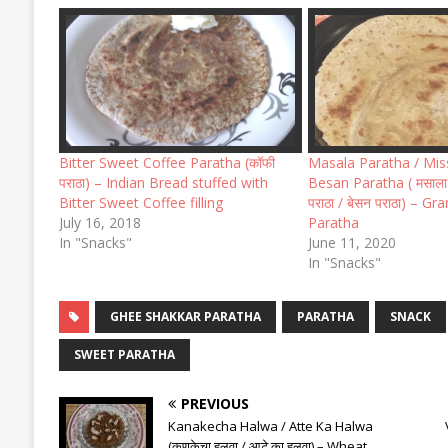
Bitter Sweet Coffee Paratha (कॉफी
Masala Paratha / Miss
पराठा) – Indian Bread stuffed with
Besan Paratha ( मसाला प
Bitter Sweet Coffee filling
पराठा / बेसन पराठा) – G
July 16, 2018
Paratha
In "Snacks"
June 11, 2020
In "Snacks"
GHEE SHAKKAR PARATHA
PARATHA
SNACK
SWEET PARATHA
PREVIOUS
Kanakecha Halwa / Atte Ka Halwa
(कणकेचा हलवा / आटे का हलवा) – Wheat