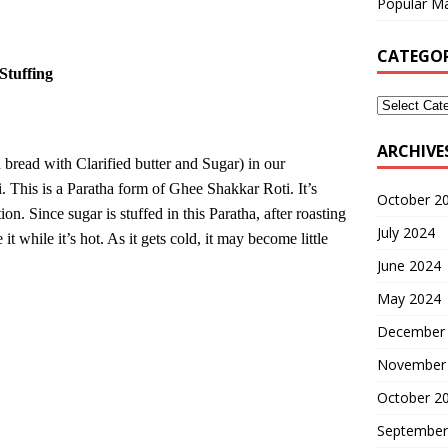
Popular Ma
CATEGOR
Stuffing
ARCHIVE
read with Clarified butter and Sugar) in our
ji. This is a Paratha form of Ghee Shakkar Roti. It’s
October 2
n. Since sugar is stuffed in this Paratha, after roasting
July 2024
it while it’s hot. As it gets cold, it may become little
June 2024
May 2024
December
November
October 2
September