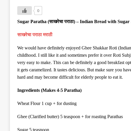
0
Sugar Paratha (
साखरेचा पराठा
) – Indian Bread with Sugar 
साखरेचा पराठा मराठी
We would have definitely enjoyed Ghee Shakkar Roti (Indian b
childhood. I still like it and sometimes prefer it over Roti Sub
very easy to make. This can be definitely a good breakfast optio
it gets caramelized. It tastes delicious. But make sure you have 
hard and may become difficult for elderly people to eat it.
Ingredients (Makes 4-5 Paratha)
Wheat Flour 1 cup + for dusting
Ghee (Clarified butter) 5 teaspoon + for roasting Parathas
Sugar 5 teaspoon