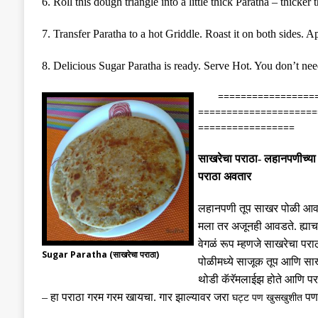
6. Roll this dough triangle into a little thick Paratha – thicker
7. Transfer Paratha to a hot Griddle. Roast it on both sides. Ap
8. Delicious Sugar Paratha is ready. Serve Hot. You don’t ne
=================
=====================
=================
साखरेचा पराठा- लहानपणीच्या
पराठा अवतार
लहानपणी तूप साखर पोळी आव
मला तर अजूनही आवडते
.
ह्या
वेगळं रूप म्हणजे साखरेचा परा
Sugar Paratha (साखरेचा पराठा)
पोळीमध्ये साजूक तूप आणि स
थोडी कॅरॅमलाईझ होते आणि पर
–
हा पराठा गरम गरम खायचा
.
गार झाल्यावर जरा
पण 
घट्ट पण खुसखुशीत