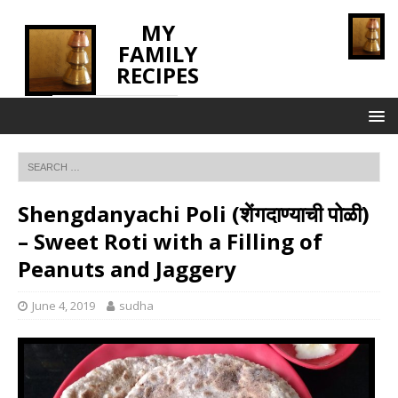
MY
FAMILY
RECIPES
INNOVATING TASTE
Shengdanyachi Poli (शेंगदाण्याची पोळी)
– Sweet Roti with a Filling of
Peanuts and Jaggery
June 4, 2019
sudha