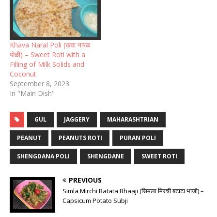
Khava Naral Poli (खवा नारळ
पोळी) – Sweet Roti with a
Filling of Milk Solids and
Coconut
September 8, 2023
In "Main Dish"
GUL
JAGGERY
MAHARASHTRIAN
PEANUT
PEANUTS ROTI
PURAN POLI
SHENGDANA POLI
SHENGDANE
SWEET ROTI
PREVIOUS
Simla Mirchi Batata Bhaaji (सिमला मिरची बटाटा भाजी) –
Capsicum Potato Subji