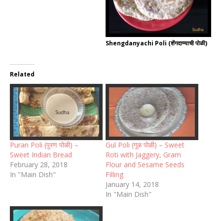
Shengdanyachi Poli (शेंगदाण्याची पोळी)
Related
Puran Poli (पुरण पोळी) –
Gul Poli (गूळ पोळी) – Sweet
Sweet Indian Bread
Roti with Jaggery, Gram
February 28, 2018
Flour and Sesame Seeds
In "Main Dish"
Filling
January 14, 2018
In "Main Dish"