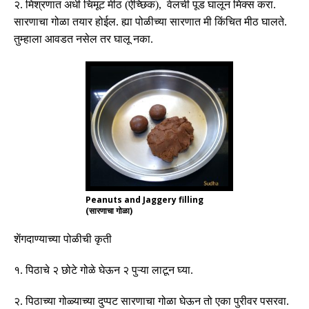
२
.
मिश्रणात अर्धी चिमूट मीठ
(
ऐच्छिक
),
वेलची पूड घालून मिक्स करा
.
सारणाचा गोळा तयार होईल
.
ह्या पोळीच्या सारणात मी किंचित मीठ घालते
.
तुम्हाला आवडत नसेल तर घालू नका
.
Peanuts and Jaggery filling
(सारणाचा गोळा)
शेंगदाण्याच्या
पोळीची कृती
१
.
पिठाचे २ छोटे गोळे घेऊन २ पुऱ्या लाटून घ्या
.
२
.
पिठाच्या गोळ्याच्या दुप्पट सारणाचा गोळा घेऊन तो एका पुरीवर पसरवा
.