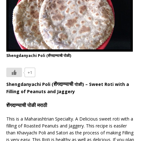
Shengdanyachi Poli (शेंगदाण्याची पोळी)
+1
Shengdanyachi Poli (
) – Sweet Roti with a
शेंगदाण्याची
पोळी
Filling of Peanuts and Jaggery
शेंगदाण्याची पोळी मराठी
This is a Maharashtrian Specialty.
A
Delicious sweet roti with a
filling of Roasted Peanuts and Jaggery. This recipe is easiler
than Khavyachi Poli and Satori
as
the process of making Filling
is very easy. This Roti is healthy as well as delicious. If you plan