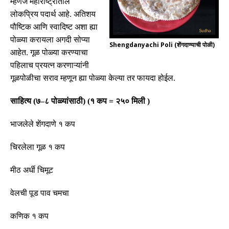
म्हणजे महाराष्ट्रातील
लोकप्रिय पदार्थ आहे
.
अतिशय
पौष्टिक आणि स्वादिष्ट अशा ह्या
पोळ्या करायला अगदी सोप्या
Shengdanyachi Poli (शेंगदाण्याची पोळी)
आहेत
.
गूळ पोळ्या करण्याचा
पहिलाच प्रयत्न करणाऱ्यांनी
गूळपोळीचा सराव म्हणून ह्या पोळ्या केल्या तर फायदा होईल
.
साहित्य
(
७
–
८ पोळ्यांसाठी
)
(
१ कप
=
२५० मिली
)
भाजलेले शेंगदाणे १ कप
चिरलेला गूळ १ कप
मीठ अर्धी चिमूट
वेलची पूड पाव चमचा
कणिक १ कप