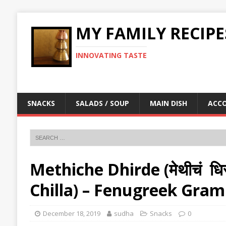
MY FAMILY RECIPE
INNOVATING TASTE
SNACKS
SALADS / SOUP
MAIN DISH
ACC
Methiche Dhirde (मेथीचं धि
Chilla) – Fenugreek Gram
December 18, 2019
sudha
Snacks
0