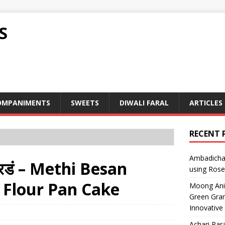
S
OMPANIMENTS
SWEETS
DIWALI FARAL
ARTICLES
RECENT 
Ambadicha 
रडं – Methi Besan
using Rose
 Flour Pan Cake
Moong Ani S
Green Gram
Innovative
Achari Para