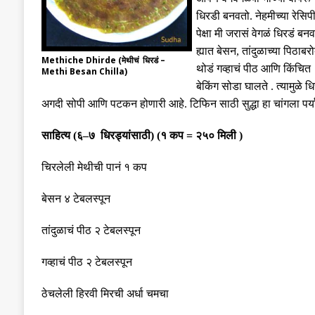
धिरडी बनवतो
.
नेहमीच्या रेसिप
पेक्षा मी जरासं वेगळं धिरडं बनव
ह्यात बेसन
,
तांदुळाच्या पिठाबर
Methiche Dhirde (मेथीचं धिरडं –
थोडं गव्हाचं पीठ आणि किंचित
Methi Besan Chilla)
बेकिंग सोडा घालते
.
त्यामुळे 
अगदी सोपी आणि पटकन होणारी आहे
.
टिफिन साठी सुद्धा हा चांगला पर्
साहित्य
(
६
–
७ धिरड्यांसाठी
)
(
१ कप
=
२५० मिली
)
चिरलेली मेथीची पानं १ कप
बेसन ४ टेबलस्पून
तांदुळाचं पीठ २ टेबलस्पून
गव्हाचं पीठ २ टेबलस्पून
ठेचलेली हिरवी मिरची अर्धा चमचा