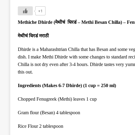
+1
Methiche Dhirde (
मेथीचं धिरडं
–
Methi Besan Chilla) – F
मेथीचं धिरडं मराठी
Dhirde is a Maharashtrian Chilla that has Besan and some veggi
dish. I
make
Methi Dhirde with some changes to standard recipe
Chilla is not dry even after 3-4 hours. Dhirde
tastes
very yummy
this out.
Ingredients (
M
akes 6-7 Dhirde)
(1 cup = 250 ml)
Chopped Fenugreek (Methi) leaves 1 cup
Gram flour (Besan) 4 tablespoon
Rice Flour 2 tablespoon