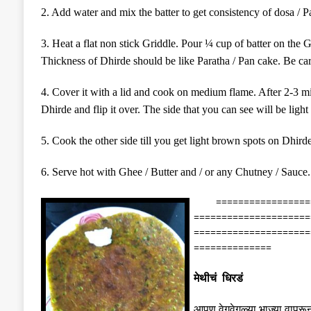
2. Add water and mix the batter to get consistency of dosa / P
3. Heat a flat non stick
Griddle.
P
our
¼ cup
of batter on the G
Thickness of Dhirde should be like Paratha / Pan cake. Be care
4. Cover it with a lid and cook on medium flame. After 2-3 mi
Dhirde and flip it over. The side that you can see will be ligh
5. Cook the other side till you get light brown spots on Dhirde
6. Serve hot with Ghee / Butter and / or any Chutney / Sauce
=================
=====================
=====================
==============
मेथीचं धिरडं
आपण वेगवेगळ्या भाज्या वापरू