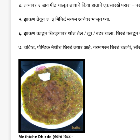
४
.
तव्यावर
२ डाव
पीठ घालून डावाने किंवा हाताने एकसारखे पसरा
–
पर
५
.
झाकण ठेवून २
–
३ मिनिटं मध्यम आचेवर भाजून घ्या
.
६
.
झाकण काढून धिरड्यावर थोडं तेल
/
तूप
/
बटर घाला
.
धिरडं पलटून द
७
.
चविष्ट
,
पौष्टिक मेथीचं धिरडं तयार आहे
.
गरमागरम धिरडं चटणी
,
सॉस
Methiche Dhirde (मेथीचं धिरडं –