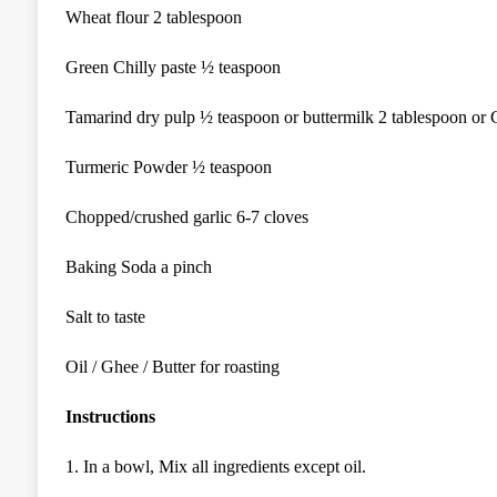
Wheat flour 2 tablespoon
Green Chilly paste ½ teaspoon
Tamarind dry pulp ½ teaspoon or buttermilk 2 tablespoon or 
Turmeric Powder ½ teaspoon
Chopped/crushed garlic 6-7 cloves
Baking Soda a pinch
Salt to taste
Oil / Ghee / Butter for roasting
Instructions
1. In a bowl, Mix all ingredients except oil.