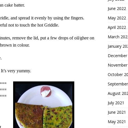
an cake batter.
June 2022
May 2022
ridle, and spread it evenly by using the fingers.
ful not to touch the hot Griddle.
April 2022
March 202
nutes, remove the lid, put a few drops of oil/ghee on
t brown in colour.
January 20
December
.
November
. It’s very yummy.
October 2
===
September
===
August 20
===
July 2021
June 2021
May 2021
न