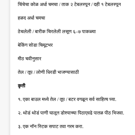
चिंचेचा कोळ अर्धा चमचा
/
ताक २ टेबलस्पून
/
दही १ टेबलस्पून
हळद अर्धा चमचा
ठेचलेली
/
बारीक चिरलेली लसूण ६
–
७ पाकळ्या
बेकिंग सोडा चिमूटभर
मीठ चवीनुसार
तेल
/
तूप
/
लोणी धिरडी भाजण्यासाठी
कृती
१
.
एका बाउल मध्ये तेल
/
तूप
/
बटर वगळून सर्व साहित्य घ्या
.
२
.
थोडं थोडं पाणी घालून डोश्याच्या पिठाएवढे पातळ पीठ भिजवा
.
३
.
एक नॉन स्टिक सपाट तवा गरम करा
.