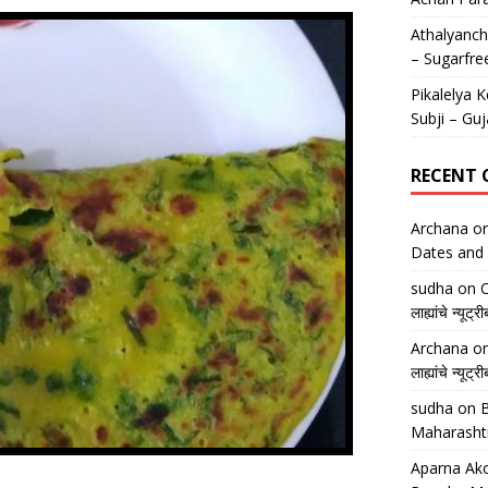
Athalyancha
– Sugarfre
Pikalelya K
Subji – Guj
RECENT
Archana
o
Dates and 
sudha
on
O
लाह्यांचे न्
Archana
o
लाह्यांचे न्
sudha
on
B
Maharasht
Aparna Ako