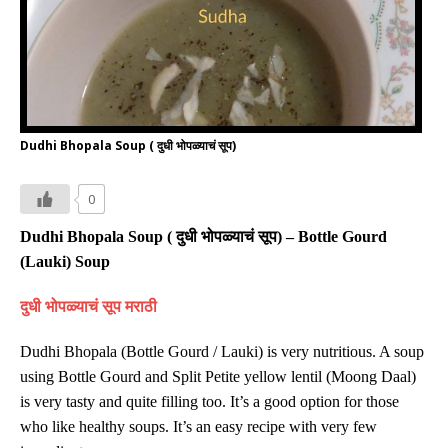
Dudhi Bhopala Soup ( दुधी भोपळ्याचं सूप)
0
Dudhi Bhopala
Soup (
दुधी भोपळ्याचं
सूप
) –
Bottle Gourd
(Lauki) Soup
दुधी भोपळ्याचं सूप
मराठी
Dudhi Bhopala (Bottle Gourd /
Lauki
) is very nutritious. A soup
using Bottle Gourd and
Split Petite yellow lentil (Moong Daal)
is very tasty and quite filling too. It’s a good option for those
who like healthy soups. It’s an easy recipe with very few