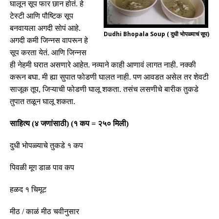
घालून सूप फार छान होतं
.
हे
टेस्टी आणि पौष्टिक सूप
बनवायला अगदी सोपं आहे
.
Dudhi Bhopala Soup ( दुधी भोपळ्याचं सूप)
अगदी कमी जिन्नस वापरून हे
सूप करता येतं
.
आणि जिन्नस
ही नेहमी घरात असणारे आहेत
.
नव्याने काही आणावं लागत नाही
.
नक्की
करून बघा
.
मी ह्या सुपात फोडणी घालत नाही
.
पण आवडत असेल तर शेवटी
साजूक तूप
,
जिऱ्याची फोडणी घालू शकता
.
तसंच लसणीचे बारीक तुकडे
तुपात तळून घालू शकता
.
साहित्य
(
४ जणांसाठी
) (
१ कप
=
२५० मिली
)
दुधी भोपळ्याचे तुकडे १ कप
पिवळी मूग डाळ पाव कप
हळद १ चिमूट
मीठ
/
काळं मीठ चवीनुसार