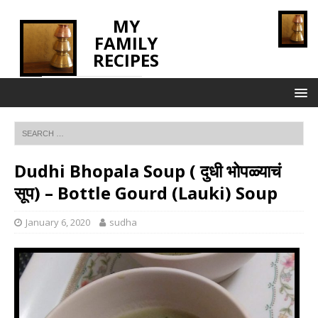
MY
FAMILY
RECIPES
INNOVATING TASTE
Dudhi Bhopala Soup ( दुधी भोपळ्याचं
सूप) – Bottle Gourd (Lauki) Soup
January 6, 2020
sudha