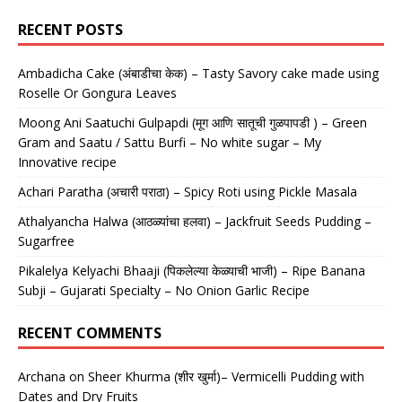
RECENT POSTS
Ambadicha Cake (अंबाडीचा केक) – Tasty Savory cake made using
Roselle Or Gongura Leaves
Moong Ani Saatuchi Gulpapdi (मूग आणि सातूची गुळपापडी ) – Green
Gram and Saatu / Sattu Burfi – No white sugar – My
Innovative recipe
Achari Paratha (अचारी पराठा) – Spicy Roti using Pickle Masala
Athalyancha Halwa (आठळ्यांचा हलवा) – Jackfruit Seeds Pudding –
Sugarfree
Pikalelya Kelyachi Bhaaji (पिकलेल्या केळ्याची भाजी) – Ripe Banana
Subji – Gujarati Specialty – No Onion Garlic Recipe
RECENT COMMENTS
Archana
on
Sheer Khurma (शीर खुर्मा)– Vermicelli Pudding with
Dates and Dry Fruits