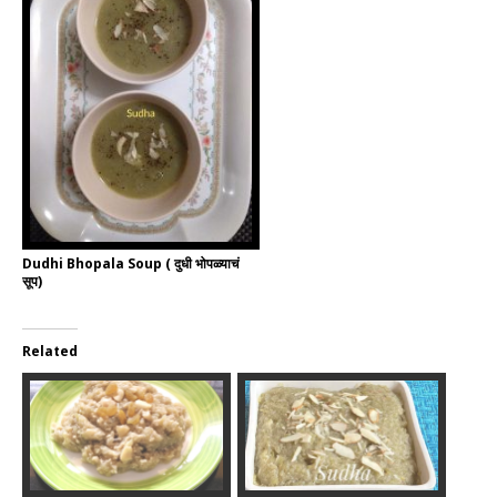
Dudhi Bhopala Soup ( दुधी भोपळ्याचं
सूप)
Related