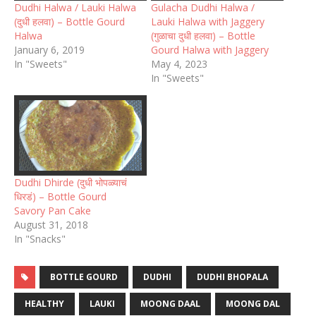
Dudhi Halwa / Lauki Halwa
Gulacha Dudhi Halwa /
(दुधी हलवा) – Bottle Gourd
Lauki Halwa with Jaggery
Halwa
(गुळाचा दुधी हलवा) – Bottle
January 6, 2019
Gourd Halwa with Jaggery
In "Sweets"
May 4, 2023
In "Sweets"
Dudhi Dhirde (दुधी भोपळ्याचं
धिरडं) – Bottle Gourd
Savory Pan Cake
August 31, 2018
In "Snacks"
BOTTLE GOURD
DUDHI
DUDHI BHOPALA
HEALTHY
LAUKI
MOONG DAAL
MOONG DAL