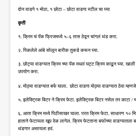
दोन
वाडगे
१
मोठा
,
१
छोटा
–
छोटा वाडगा स्टील चा घ्या
कृती
१
.
क्रिम चं पॅक फ्रिजमध्ये ५
–
६ तास ठेवून चांगलं थंड करा
.
२
.
पिकलेले आंबे सोलून बारीक तुकडे करून घ्या
.
३
.
छोट्या वाडग्यात क्रिम च्या पॅक मधलं घट्ट क्रिम काढून घ्या
.
खाली 
उपयोग करा
.
४
.
मोठ्या
वाडग्यात
बर्फ
घाला
.
छोटा
वाडगा
मोठ्या
वाडग्यात
ठेवा
म्हणजे
५
.
इलेक्ट्रिक बिटर ने क्रिम फेटा
.
इलेक्ट्रिक बिटर नसेल तर काटा
/
च
६
.
आता
क्रिम
मध्ये
पिठीसाखर
घाला
.
परत
क्रिम
फेटा
.
साधारण
१०
मि
हाताने
फेटायला
खूप
वेळ
लागेल
.
क्रिम फेटताना बर्फाच्या वाडग्यातला
थंडगार असायला हवं
.