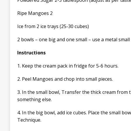
Powdered Sugar 2-3 tablespoon (adjust as per taste
Ripe Mangoes 2
Ice from 2 ice trays (25-30 cubes)
2 bowls – one big and one small – use a metal small
Instructions
1.
Keep the cream pack in fridge for 5-6 hours.
2. Peel Mangoes and chop into small pieces.
3. In the small bowl, Transfer the thick cream from t
something else.
4. In the big bowl, add ice cubes. Place the small bowl
Technique.