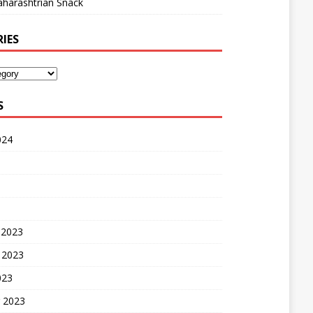
harashtrian Snack
IES
S
024
 2023
 2023
023
 2023