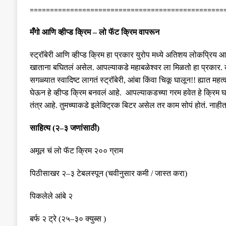
================================================
मँगो आणि व्हीप्ड क्रिम
–
लो फॅट क्रिम वापरून
स्ट्रॉबेरी
आणि
व्हीप्ड
क्रिम
हा
प्रकार
युरोप
मध्ये
अतिशय
लोकप्रिय
आ
खाताना
बघितलं
असेल
.
आपल्याकडे
महाबळेश्वर
ला
मिळतो
हा
प्रकार
.
सगळ्यात
स्वादिष्ट
लागतं स्ट्रॉबेरी
,
आंबा
किंवा
चिकू
घालून
!!
ह्यात
महत्
घेऊन हे व्हीप्ड क्रिम बनवलं आहे
.
आपल्याकडच्या गरम हवेत हे क्रिम घ
तंत्र आहे
.
तुमच्याकडे
इलेक्ट्रिक
बिटर
असेल
तर
काम
सोपं
होतं
.
नाही
साहित्य
(
२
–
३ जणांसाठी
)
अमूल चं लो फॅट क्रिम २०० ग्राम
पिठीसाखर २
–
३ टेबलस्पून
(
चवीनुसार कमी
/
जास्त करा
)
पिकलेले आंबे २
बर्फ २ ट्रे
(
२५
–
३० क्युब्स
)