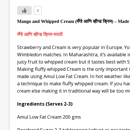
0
Mango and Whipped Cream
(
मँगो
आणि
व्हीप्ड
क्रिम
) –
Made 
मँगो आणि व्हीप्ड क्रिम
मराठी
Strawberry and Cream is very popular in Europe. Yo
Wimbledon matches. In Maharashtra, it’s available 
juicy fruit to whipped cream but it tastes best wit
Making fluffy whipped Cream is the only important s
made using Amul Low Fat Cream. In hot weather like
a technique to make fluffy whipped cream. If you have
cream else making it in traditional way will be too 
Ingredients (Serves 2-3)
Amul Low Fat Cream 200 gms