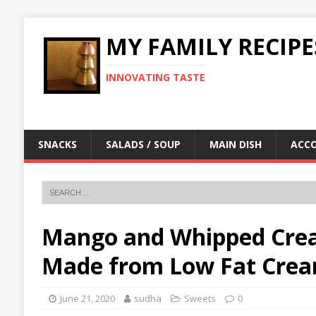
MY FAMILY RECIPE
INNOVATING TASTE
SNACKS
SALADS / SOUP
MAIN DISH
ACC
Mango and Whipped Cream (मँ
Made from Low Fat Cre
June 21, 2020
sudha
Sweets
0