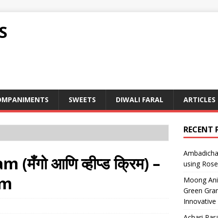
S
OMPANIMENTS
SWEETS
DIWALI FARAL
ARTICLES
RECENT 
Ambadicha 
गो आणि व्हीप्ड क्रिम) –
using Rose
am
Moong Ani S
Green Gram
Innovative
Achari Para