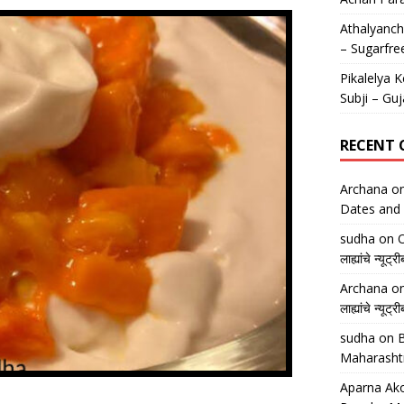
Athalyancha
– Sugarfre
Pikalelya K
Subji – Guj
RECENT
Archana
o
Dates and 
sudha
on
O
लाह्यांचे न्
Archana
o
लाह्यांचे न्
sudha
on
B
Maharasht
Aparna Ako