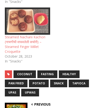
In "Snacks"
Steamed Nachani Kachori
(नाचणीची वाफवलेली कचोरी) –
Steamed Finger Millet
Croquette
October 28, 2023
In "Snacks"
COCONUT
FASTING
HEALTHY
PAN FRIED
POTATO
SNACK
TAPIOCA
UPAS
UPWAS
PREVIOUS