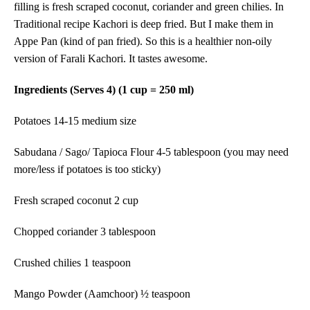
filling is fresh scraped coconut, coriander and green chilies. In
Traditional recipe Kachori is deep fried. But I make them in
Appe Pan (kind of pan fried). So this is a healthier non-oily
version of Farali Kachori. It tastes awesome.
Ingredients (Serves 4) (1 cup = 250 ml)
Potatoes 14-15 medium size
Sabudana / Sago/ Tapioca Flour 4-5 tablespoon (you may need
more/less if potatoes is too sticky)
Fresh scraped coconut 2 cup
Chopped coriander 3 tablespoon
Crushed chilies 1 teaspoon
Mango Powder (Aamchoor) ½ teaspoon