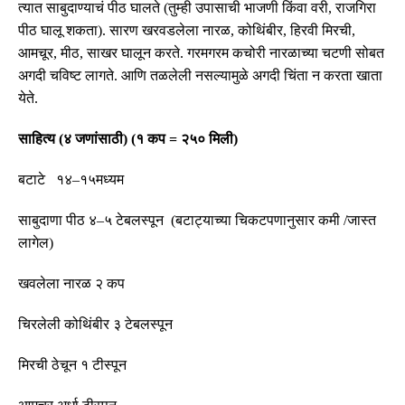
त्यात साबुदाण्याचं पीठ घालते
(
तुम्ही उपासाची भाजणी किंवा वरी
,
राजगिरा
पीठ घालू शकता
).
सारण खरवडलेला नारळ
,
कोथिंबीर
,
हिरवी मिरची
,
आमचूर
,
मीठ
,
साखर घालून करते
.
गरमगरम कचोरी नारळाच्या चटणी सोबत
अगदी चविष्ट लागते
.
आणि तळलेली नसल्यामुळे अगदी चिंता न करता खाता
येते
.
साहित्य
(
४ जणांसाठी
) (
१ कप
=
२५० मिली
)
बटाटे
१४
–
१५
मध्यम
साबुदाणा पीठ ४
–
५ टेबलस्पून
(
बटाट्याच्या चिकटपणानुसार कमी
/
जास्त
लागेल
)
खवलेला नारळ २ कप
चिरलेली कोथिंबीर ३ टेबलस्पून
मिरची ठेचून १ टीस्पून