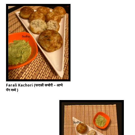
Farali Kachori (फराळी कचोरी – आप्पे
पॅन मध्ये )