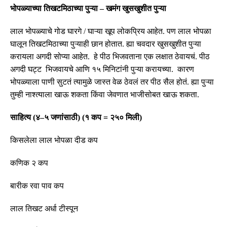
भोपळ्याच्या तिखटमिठाच्या पुऱ्या
–
खमंग
खुसखुशीत पुऱ्या
लाल भोपळ्याचे गोड घारगे
/
घाऱ्या खूप लोकप्रिय आहेत
.
पण लाल भोपळा
घालून तिखटमिठाच्या पुऱ्याही छान होतात
.
ह्या चवदार खुसखुशीत पुऱ्या
करायला अगदी सोप्या आहेत
.
हे पीठ भिजवताना एक लक्षात ठेवायचं
.
पीठ
अगदी घट्ट भिजवायचे आणि १५ मिनिटांनी पुऱ्या करायच्या
.
कारण
भोपळ्याला पाणी सुटतं त्यामुळे जास्त वेळ ठेवलं तर पीठ सैल होतं
.
ह्या पुऱ्या
तुम्ही नाश्त्याला खाऊ शकता किंवा जेवणात भाजीसोबत खाऊ शकता
.
साहित्य
(
४
–
५ जणांसाठी
) (
१ कप
=
२५० मिली
)
किसलेला लाल भोपळा दीड कप
कणिक २ कप
बारीक रवा पाव कप
लाल तिखट अर्धा टीस्पून