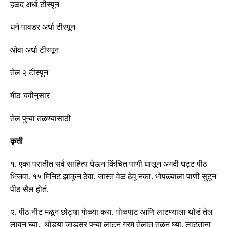
हळद अर्धा टीस्पून
धने पावडर अर्धा टीस्पून
ओवा अर्धा टीस्पून
तेल २ टीस्पून
मीठ चवीनुसार
तेल पुऱ्या तळण्यासाठी
कृती
१
.
एका परातीत सर्व साहित्य घेऊन किंचित पाणी घालून अगदी घट्ट पीठ
भिजवा
.
१५ मिनिटं झाकून ठेवा
.
जास्त वेळ ठेवू नका
.
भोपळ्याला पाणी सुटून
पीठ सैल होतं
.
२
.
पीठ नीट मळून छोट्या गोळ्या करा
.
पोळपाट आणि लाटण्याला थोडं तेल
लावून घ्या
.
थोड्या जाडसर पुऱ्या लाटून गरम तेलात तळून घ्या
.
लाटताना