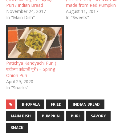
Puri / Indian Bread
made from Red Pumpkin
November 24, 2017
August 11, 2017
In "Main Dish"
In "Sweets"
Patichya Kandyachi Puri (
पातीच्या कांद्याची पुरी) – Spring
Onion Puri
April 29, 2020
In "Snacks"
BHOPALA
FRIED
INDIAN BREAD
MAIN DISH
PUMPKIN
PURI
SAVORY
SNACK