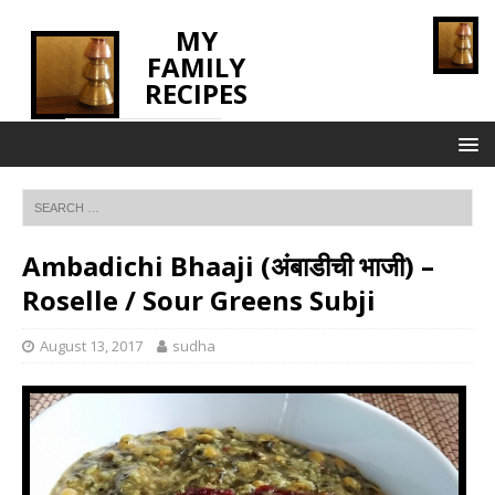
MY
FAMILY
RECIPES
INNOVATING TASTE
Ambadichi Bhaaji (अंबाडीची भाजी) –
Roselle / Sour Greens Subji
August 13, 2017
sudha