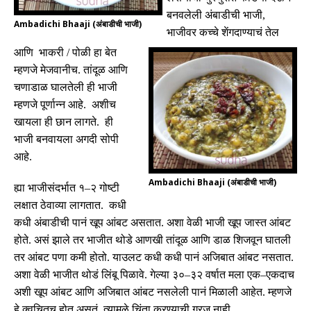
बनवलेली अंबाडीची भाजी
,
Ambadichi Bhaaji (अंबाडीची भाजी)
भाजीवर कच्चे शेंगदाण्याचं तेल
आणि भाकरी
/
पोळी हा बेत
म्हणजे मेजवानीच
.
तांदूळ आणि
चणाडाळ घालतेली ही भाजी
म्हणजे पूर्णान्न आहे
.
अशीच
खायला ही छान लागते
.
ही
भाजी बनवायला अगदी सोपी
आहे
.
Ambadichi Bhaaji (अंबाडीची भाजी)
ह्या भाजीसंदर्भात १
–
२ गोष्टी
लक्षात ठेवाव्या लागतात
.
कधी
कधी अंबाडीची पानं खूप आंबट असतात
.
अशा वेळी भाजी खूप जास्त आंबट
होते
.
असं झाले तर भाजीत थोडे आणखी तांदूळ आणि डाळ शिजवून घातली
तर आंबट पणा कमी होतो
.
याउलट कधी कधी पानं अजिबात आंबट नसतात
.
अशा वेळी भाजीत थोडं लिंबू पिळावे
.
गेल्या ३०
–
३२ वर्षात मला एक
–
एकदाच
अशी खूप आंबट आणि अजिबात आंबट नसलेली पानं मिळाली आहेत
.
म्हणजे
हे क्वचितच होत असतं
.
त्यामुळे चिंता करण्याची गरज नाही
.