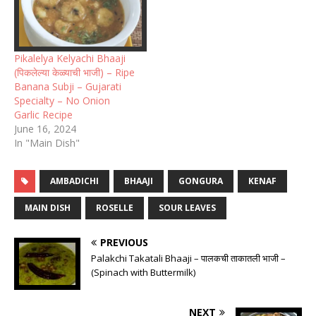
Pikalelya Kelyachi Bhaaji
(पिकलेल्या केळ्याची भाजी) – Ripe
Banana Subji – Gujarati
Specialty – No Onion
Garlic Recipe
June 16, 2024
In "Main Dish"
AMBADICHI
BHAAJI
GONGURA
KENAF
MAIN DISH
ROSELLE
SOUR LEAVES
PREVIOUS
Palakchi Takatali Bhaaji – पालकची ताकातली भाजी –
(Spinach with Buttermilk)
NEXT