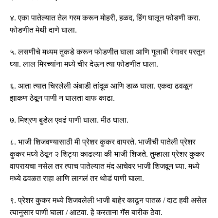
४
.
एका पातेल्यात तेल गरम करून मोहरी
,
हळद
,
हिंग घालून फोडणी करा
.
फोडणीत मेथी दाणे घाला
.
५
.
लसणीचे मध्यम तुकडे करून फोडणीत घाला आणि गुलाबी रंगावर परतून
घ्या
.
लाल मिरच्यांना मध्ये चीर देऊन त्या फोडणीत घाला
.
६
.
आता त्यात चिरलेली अंबाडी तांदूळ आणि डाळ घाला
.
एकदा ढवळून
झाकण ठेवून पाणी न घालता वाफ काढा
.
७
.
मिश्रण बुडेल एवढं पाणी घाला
.
मीठ घाला
.
८
.
भाजी शिजवण्यासाठी मी प्रेशर कुकर वापरते
.
भाजीची पातेली प्रेशर
कुकर मध्ये ठेवून २ शिट्या काढल्या की भाजी शिजते
.
तुम्हाला प्रेशर कुकर
वापरायचा नसेल तर त्याच पातेल्यात मंद आचेवर भाजी शिजवून घ्या
.
मध्ये
मध्ये ढवळत राहा आणि लागलं तर थोडं पाणी घाला
.
९
.
प्रेशर कुकर मध्ये शिजवलेली भाजी बाहेर काढून पातळ
/
दाट हवी असेल
त्यानुसार पाणी घाला
/
आटवा
.
हे करताना गॅस बारीक ठेवा
.