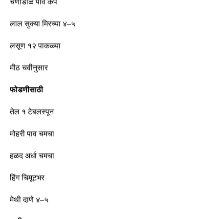
चणाडाळ पाव कप
लाल सुक्या मिरच्या ४
–
५
लसूण १२ पाकळ्या
मीठ चवीनुसार
फोडणीसाठी
तेल १ टेबलस्पून
मोहरी पाव चमचा
हळद अर्धा चमचा
हिंग चिमूटभर
मेथी दाणे ४
–
५