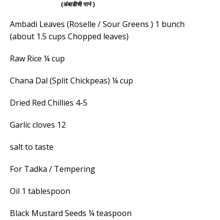
(अंबाडीची पानं )
Ambadi Leaves (Roselle / Sour Greens ) 1 bunch
(about 1.5 cups Chopped leaves)
Raw Rice ¼ cup
Chana Dal (Split Chickpeas) ¼ cup
Dried Red Chillies 4-5
Garlic cloves 12
salt to taste
For Tadka / Tempering
Oil 1 tablespoon
Black Mustard Seeds ¼ teaspoon