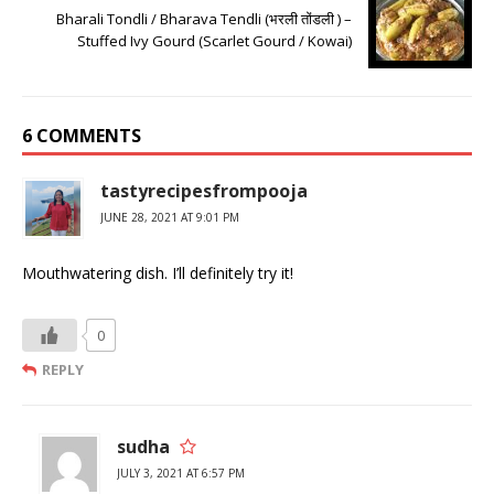
Bharali Tondli / Bharava Tendli (भरली तोंडली ) –
Stuffed Ivy Gourd (Scarlet Gourd / Kowai)
6 COMMENTS
tastyrecipesfrompooja
JUNE 28, 2021 AT 9:01 PM
Mouthwatering dish. I’ll definitely try it!
0
REPLY
sudha
JULY 3, 2021 AT 6:57 PM