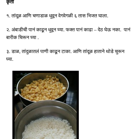
कृती
१
.
तांदूळ आणि चणाडाळ धुवून वेगवेगळी ६ तास भिजत घाला
.
२
.
अंबाडीची पानं काढून धुवून घ्या
.
फक्त पानं काढा
–
देठ घेऊ नका
.
पानं
बारीक चिरून घ्या
.
३
.
डाळ
,
तांदुळातलं पाणी काढून टाका
.
आणि तांदूळ हाताने थोडे चुरून
घ्या
.