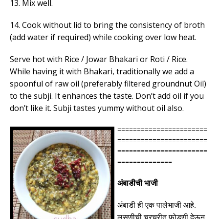
13. Mix well.
14. Cook without lid to bring the consistency of broth
(add water if required) while cooking over low heat.
Serve hot with Rice / Jowar Bhakari or Roti / Rice.
While having it with Bhakari, traditionally we add a
spoonful of raw oil (preferably filtered groundnut Oil)
to the subji. It enhances the taste. Don’t add oil if you
don’t like it. Subji tastes yummy without oil also.
=======================
=======================
=======================
==============
अंबाडीची भाजी
अंबाडी ही एक पालेभाजी आहे
.
लसणीची चुरचुरीत फोडणी देऊन