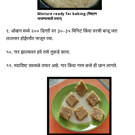
Mixture ready for baking (मिश्रण
भाजण्यासाठी तयार)
९
.
ओव्हन मध्ये २०० डिग्री वर ३०
–
३५ मिनिटं किंवा वरची बाजू जरा
लालसर होईपर्यंत भाजून घ्या
.
१०
.
गार झाल्यावर हवे तसे तुकडे कापा
.
११
.
स्वादिष्ट तवसळे तयार आहे
.
गार किंवा गरम कसे ही छान लागते
.