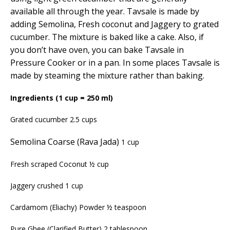
available all through the year. Tavsale is made by
adding Semolina, Fresh coconut and Jaggery to grated
cucumber. The mixture is baked like a cake. Also, if
you don’t have oven, you can bake Tavsale in
Pressure Cooker or in a pan. In some places Tavsale is
made by steaming the mixture rather than baking.
Ingredients (1 cup = 250 ml)
Grated cucumber 2.5 cups
Semolina Coarse
(Rava Jada)
1 cup
Fresh scraped Coconut ½ cup
Jaggery crushed 1 cup
Cardamom (Eliachy) Powder ½ teaspoon
Pure Ghee (Clarified Butter) 2 tablespoon