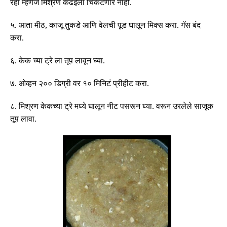
रहा म्हणजे मिश्रण कढईला चिकटणार नाही
.
५
.
आता मीठ
,
काजू तुकडे आणि वेलची पूड घालून मिक्स करा
.
गॅस बंद
करा
.
६
.
केक च्या ट्रे ला तूप लावून घ्या
.
७
.
ओव्हन २०० डिग्री वर १० मिनिटं प्रीहीट करा
.
८
.
मिश्रण केकच्या ट्रे मध्ये घालून नीट पसरून घ्या
.
वरून उरलेले साजूक
तूप लावा
.