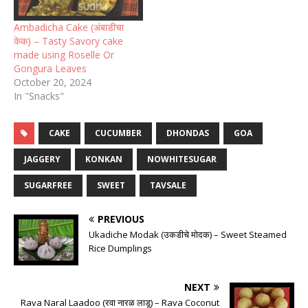
Ambadicha Cake (अंबाडीचा
केक) – Tasty Savory cake
made using Roselle Or
Gongura Leaves
October 20, 2024
In "Snacks"
CAKE
CUCUMBER
DHONDAS
GOA
JAGGERY
KONKAN
NOWHITESUGAR
SUGARFREE
SWEET
TAVSALE
PREVIOUS
Ukadiche Modak (उकडीचे मोदक) – Sweet Steamed
Rice Dumplings
NEXT
Rava Naral Laadoo (रवा नारळ लाडू) – Rava Coconut