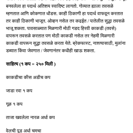
बनवलेला हा पदार्थ अतिशय स्वादिष्ट लागतो
.
गोव्यात ह्याला तवसळे
म्हणतात आणि कोकणात धोंडस
.
काही ठिकाणी हा पदार्थ वाफवून करतात
तर काही ठिकाणी भाजून
.
ओव्हन नसेल तर कढईत
/
पातेलीत सुद्धा तवसळे
भाजू शकता
.
पावसाळ्यात मिळणारी मोठी गडद हिरवी काकडी
(
तवसे
)
वापरून तवसळे करतात पण मोठी काकडी नसेल तर नेहमी मिळणारी
काकडी वापरून सुद्धा तवसळे करता येते
.
ब्रेकफास्ट
,
नाश्त्यासाठी
,
मुलांना
डब्यात किंवा जेवणात
/
जेवणानंतर कधीही खाऊ शकता
.
साहित्य
(
१ कप
=
२५० मिली
)
काकडीचा कीस अडीच कप
जाडा रवा १ कप
गूळ १ कप
ताजा खवलेला नारळ अर्धा कप
वेलची पूड अर्धा चमचा