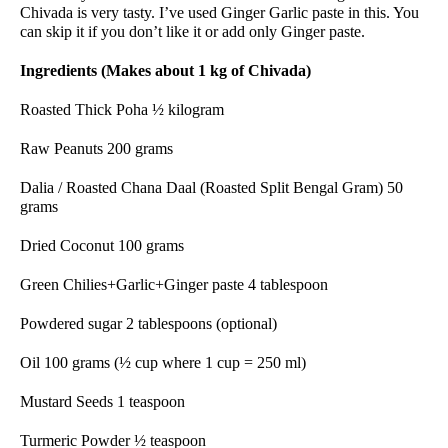
Chivada is very tasty. I’ve used Ginger Garlic paste in this. You
can skip it if you don’t like it or add only Ginger paste.
Ingredients (Makes about 1 kg of Chivada)
Roasted Thick Poha ½ kilogram
Raw Peanuts 200 grams
Dalia / Roasted Chana Daal (Roasted Split Bengal Gram) 50
grams
Dried Coconut 100 grams
Green Chilies+Garlic+Ginger paste 4 tablespoon
Powdered sugar 2 tablespoons (optional)
Oil 100 grams (½ cup where 1 cup = 250 ml)
Mustard Seeds 1 teaspoon
Turmeric Powder ½ teaspoon