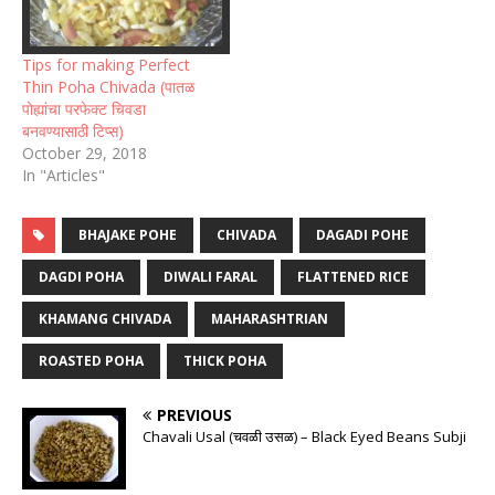
Tips for making Perfect
Thin Poha Chivada (पातळ
पोह्यांचा परफेक्ट चिवडा
बनवण्यासाठी टिप्स)
October 29, 2018
In "Articles"
BHAJAKE POHE
CHIVADA
DAGADI POHE
DAGDI POHA
DIWALI FARAL
FLATTENED RICE
KHAMANG CHIVADA
MAHARASHTRIAN
ROASTED POHA
THICK POHA
PREVIOUS
Chavali Usal (चवळी उसळ) – Black Eyed Beans Subji