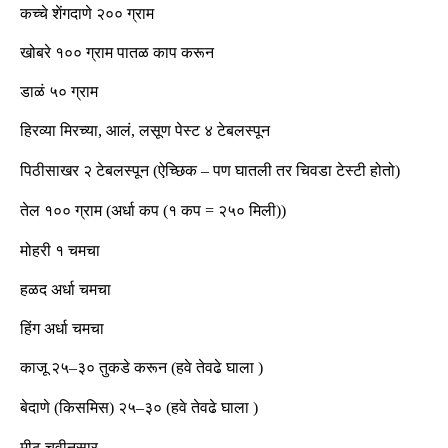
कच्चे शेंगदाणे २०० ग्राम
खोबरे १०० ग्राम पातळ काप करून
डाळं ५० ग्राम
हिरव्या मिरच्या
,
आलं
,
लसूण पेस्ट ४ टेबलस्पून
पिठीसाखर २ टेबलस्पून
(
ऐच्छिक
–
पण घातली तर चिवडा टेस्टी होतो
)
तेल
१००
ग्राम
(
अर्धा कप
(
१ कप
=
२५० मिली
)
)
मोहरी १ चमचा
हळद अर्धा चमचा
हिंग अर्धा चमचा
काजू २५
–
३० तुकडे करून
(
हवे तेवढे घाला
)
बेदाणे
(
किसमिस
)
२५
–
३०
(
हवे तेवढे घाला
)
मीठ चवीनुसार