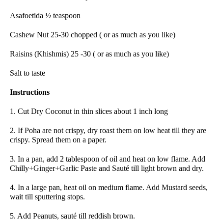
Asafoetida ½ teaspoon
Cashew Nut 25-30 chopped ( or as much as you like)
Raisins (Khishmis) 25 -30 ( or as much as you like)
Salt to taste
Instructions
1. Cut Dry Coconut in thin slices about 1 inch long
2.
If Poha are not crispy, dry roast them on low heat till they are
crispy. Spread them on a paper.
3. In a pan, add 2 tablespoon of oil and heat on low flame. Add
Chilly+Ginger+Garlic Paste and Sauté till light brown and dry.
4. In a large pan, heat oil on medium flame. Add Mustard seeds,
wait till sputtering stops.
5. Add Peanuts, sauté till reddish brown.