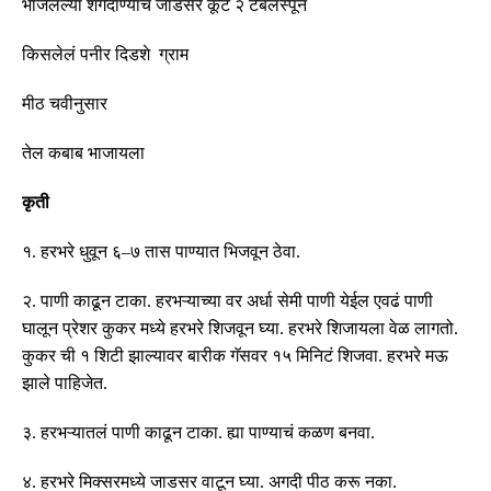
भाजलेल्या शेंगदाण्याचं जाडसर कूट २ टेबलस्पून
किसलेलं पनीर दिडशे ग्राम
मीठ चवीनुसार
तेल कबाब भाजायला
कृती
१
.
हरभरे धुवून ६
–
७ तास पाण्यात भिजवून ठेवा
.
२
.
पाणी काढून टाका
.
हरभऱ्याच्या वर अर्धा सेमी पाणी येईल एवढं पाणी
घालून प्रेशर कुकर मध्ये हरभरे शिजवून घ्या
.
हरभरे शिजायला वेळ लागतो
.
कुकर ची १ शिटी झाल्यावर बारीक गॅसवर १५ मिनिटं शिजवा
.
हरभरे मऊ
झाले पाहिजेत
.
३
.
हरभऱ्यातलं पाणी काढून टाका
.
ह्या पाण्याचं कळण बनवा
.
४
.
हरभरे मिक्सरमध्ये जाडसर वाटून घ्या
.
अगदी पीठ करू नका
.