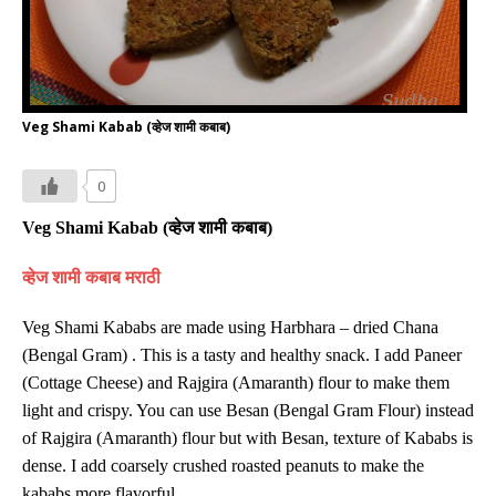
Veg Shami Kabab (व्हेज शामी कबाब)
0
Veg Shami Kabab (
व्हेज शामी कबाब
)
व्हेज शामी कबाब मराठी
Veg Shami Kababs are made using Harbhara – dried Chana
(Bengal Gram) . This is a tasty and healthy snack. I add Paneer
(Cottage Cheese) and Rajgira (Amaranth) flour to make them
light and crispy. You can use Besan (Bengal Gram Flour) instead
of Rajgira (Amaranth) flour but with Besan, texture of Kababs is
dense. I add coarsely crushed roasted peanuts to make the
kababs more flavorful.