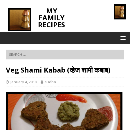
MY
FAMILY
RECIPES
INNOVATING TASTE
Veg Shami Kabab (व्हेज शामी कबाब)
January 4, 2019
sudha