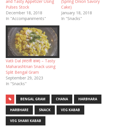
and Tasty Appetizer Using
(Spring Onion Savory
Pulses Stock
Cake)
December 18, 2018
January 18, 2018
In "Accompaniments"
In "Snacks"
Vatli Dal (वाटली डाळ) – Tasty
Maharashtrian Snack using
Split Bengal Gram
September 29, 2023
In "Snacks"
BENGAL GRAM
CHANA
HARBHARA
HARBHARE
SNACK
VEG KABAB
VEG SHAMI KABAB