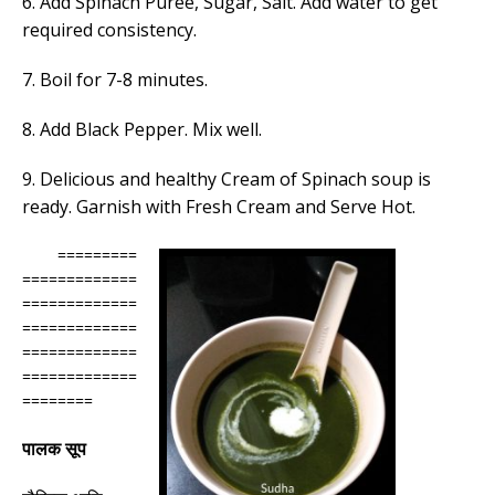
6. Add Spinach Puree, Sugar, Salt. Add water to get
required consistency.
7. Boil for 7-8 minutes.
8. Add Black Pepper.
Mix well.
9. Delicious and healthy Cream of Spinach soup is
ready.
Garnish with Fresh Cream and
Serve Hot.
=========
=============
=============
=============
=============
=============
========
पालक सूप