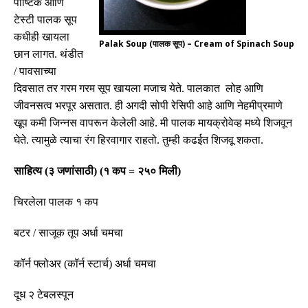
पौष्टिक आणि
टेस्टी पालक सूप
कधीही खायला
Palak Soup (पालक सूप) – Cream of Spinach Soup
छान लागत
.
थंडीत
/
पावसाच्या
दिवसात तर गरम गरम सूप खायला मजाच येते
.
पालकात लोह आणि
जीवनसत्व भरपूर असतात
.
ही अगदी सोपी रेसिपी आहे आणि नेहमीप्रमाणे
खूप कमी जिन्नस वापरून केलेली आहे
.
मी पालक मायक्रोवेव्ह मध्ये शिजवून
घेते
.
त्यामुळे त्याचा रंग हिरवागार राहतो
.
तुम्ही कढईत शिजवू शकता
.
साहित्य
(
३ जणांसाठी
) (
१ कप
=
२५० मिली
)
चिरलेला पालक १ कप
बटर
/
साजूक तूप अर्धा चमचा
कॉर्न फ्लोअर
(
कॉर्न स्टार्च
)
अर्धा चमचा
दूध २ टेबलस्पून