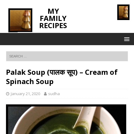
MY
FAMILY
RECIPES
INNOVATING TASTE
Palak Soup (पालक सूप) – Cream of
Spinach Soup
January 21, 2020
sudha