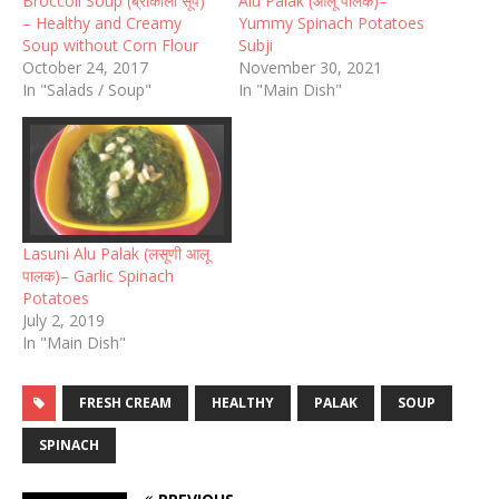
Broccoli Soup (ब्रोकोली सूप)
Alu Palak (आलू पालक)–
– Healthy and Creamy
Yummy Spinach Potatoes
Soup without Corn Flour
Subji
October 24, 2017
November 30, 2021
In "Salads / Soup"
In "Main Dish"
Lasuni Alu Palak (लसूणी आलू
पालक)– Garlic Spinach
Potatoes
July 2, 2019
In "Main Dish"
FRESH CREAM
HEALTHY
PALAK
SOUP
SPINACH