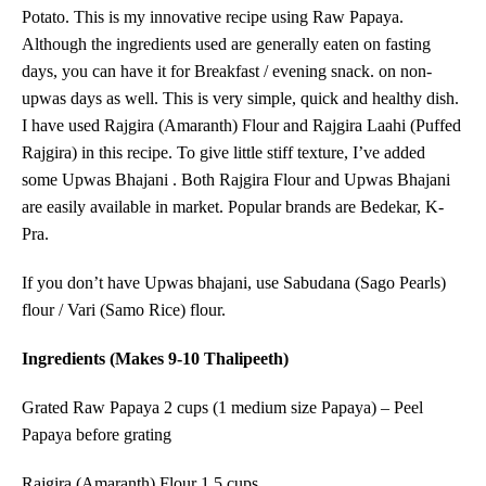
Potato.
This
is my innovative recipe using Raw Papaya.
Although the ingredients used are generally eaten on fasting
days, you can have it for Breakfast / evening snack.
on non-
upwas days as well. This is very simple, quick and healthy dish.
I have used Rajgira (Amaranth) Flour and Rajgira Laahi (Puffed
Rajgira) in this recipe. To give little stiff texture, I’ve added
some Upwas Bhajani . Both Rajgira Flour and
Upwas Bhajani
are easily available in
market. Popular brands are Bedekar, K-
Pra.
If you don’t have Upwas bhajani, use Sabudana
(Sago Pearls)
flour / Vari
(Samo Rice)
flour.
Ingredients (Makes 9-10 Thalipeeth)
Grated Raw Papaya 2 cups (1 medium size Papaya) – Peel
Papaya before grating
Rajgira (Amaranth) Flour 1.5 cups