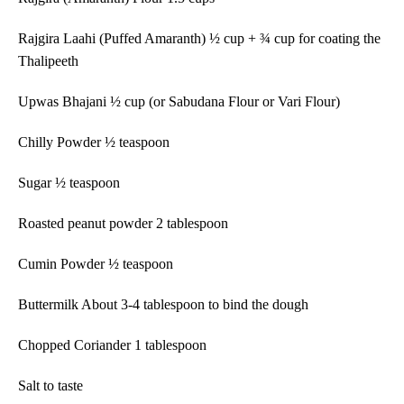
Rajgira Laahi (Puffed Amaranth) ½ cup + ¾ cup for coating the
Thalipeeth
Upwas Bhajani
½ cup (or Sabudana Flour or Vari Flour)
Chilly Powder ½ teaspoon
Sugar ½ teaspoon
Roasted peanut powder 2 tablespoon
Cumin Powder ½ teaspoon
Buttermilk About 3-4 tablespoon to bind the dough
Chopped Coriander 1 tablespoon
Salt to taste