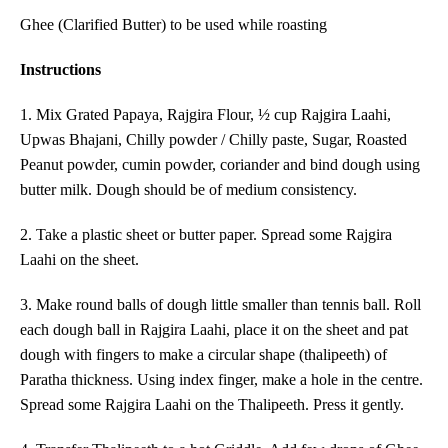
Ghee (Clarified Butter) to be used while roasting
Instructions
1
. Mix
Grated Papaya, Rajgira Flour, ½ cup Rajgira Laahi,
Upwas Bhajani, Chilly powder / Chilly paste, Sugar, Roasted
Peanut powder, cumin powder,
coriander
and bind dough using
butter milk. Dough should be of medium consistency.
2. Take a plastic sheet or butter paper. Spread some Rajgira
Laahi on the sheet.
3
. Make round balls of dough
little smaller than tennis ball
.
Roll
each dough ball in Rajgira Laahi, place
it on the sheet and pat
dough with fingers to make a circular shape (thalipeeth) of
Paratha thickness. Using
index
finger, make a hole in the centre.
Spread some Rajgira Laahi on the Thalipeeth. Press it gently.