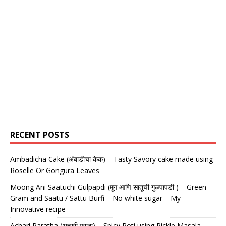
RECENT POSTS
Ambadicha Cake (अंबाडीचा केक) – Tasty Savory cake made using
Roselle Or Gongura Leaves
Moong Ani Saatuchi Gulpapdi (मूग आणि सातूची गुळपापडी ) – Green
Gram and Saatu / Sattu Burfi – No white sugar – My
Innovative recipe
Achari Paratha (अचारी पराठा) – Spicy Roti using Pickle Masala