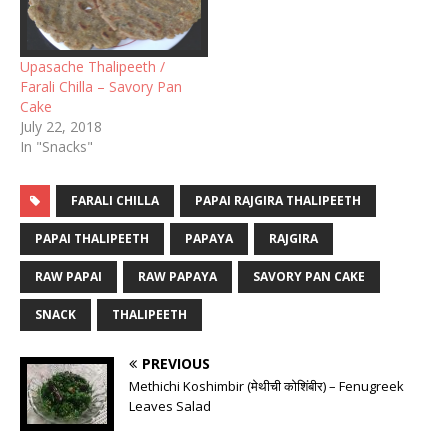
Upasache Thalipeeth /
Farali Chilla – Savory Pan
Cake
July 22, 2018
In "Snacks"
FARALI CHILLA
PAPAI RAJGIRA THALIPEETH
PAPAI THALIPEETH
PAPAYA
RAJGIRA
RAW PAPAI
RAW PAPAYA
SAVORY PAN CAKE
SNACK
THALIPEETH
PREVIOUS
Methichi Koshimbir (मेथीची कोशिंबीर) – Fenugreek
Leaves Salad