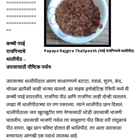
============
============
============
============
==
कच्ची
पपई
Papaya Rajgira Thalipeeth (पपई राजगिऱ्याचे थालीपीठ)
राजगिऱ्याचे
थालीपीठ
–
उपासासाठी पौष्टिक पर्याय
उपासाच्या थालीपीठात आपण साधारणपणे बटाटा
,
रताळं
,
सुरण
,
कंद
,
भोपळा ह्यापैकी काही भाज्या घालतो
.
ह्या माझ्या इनोव्हेटिव्ह रेसिपी मध्ये मी
कच्ची पपई वापरलीय
.
राजगिरा पीठ आणि राजगिरा लाही दोन्ही घातलय
.
लाह्या मी थालीपीठाच्या वर पण पसरल्या
.
त्याने थालीपीठ छान दिसलं
.
थालीपीठाला जरा खुटखुटीत पणा येण्यासाठी थोडी उपासाची भाजणी
घातलीय
.
उपासाची भाजणी नसेल तर साबुदाणा पीठ किंवा वरी तांदुळाचं
पीठ वापरा
.
खूप छान चविष्ट होतात ही थालिपीठं
.
तर आता उपासाला
बनवायला आणखी एक पदार्थ उपलब्ध आहे
.