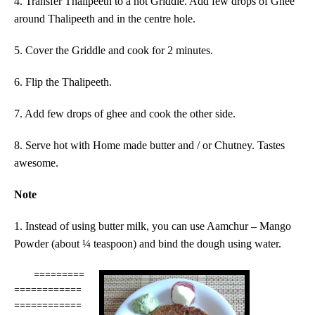
4
. Transfer Thalipeeth to a hot Griddle. Add few drops of
G
hee
around Thalipeeth and in the centre hole.
5
. Cover the Griddle and cook for 2 minutes.
6. Flip the Thalipeeth.
7. Add few drops of ghee and cook the other side.
8. Serve hot with Home made butter and / or Chutney. Tastes
awesome.
Note
1
. Instead of using butter milk, you can use Aamchur – Mango
Powder (about ¼ teaspoon) and bind the dough using water.
=========
============
============