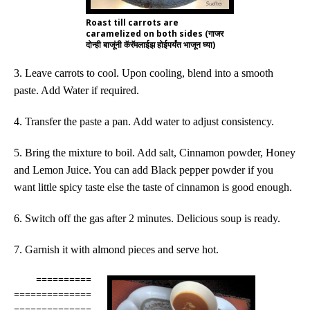
Roast till carrots are
caramelized on both sides (गाजर
दोन्ही बाजूंनी कॅरॅमलाईझ होईपर्यंत भाजून घ्या)
3. Leave carrots to cool. Upon cooling, blend into a smooth
paste. Add Water if required.
4. Transfer the paste a pan. Add water to adjust consistency.
5. Bring the mixture to boil. Add salt, Cinnamon powder, Honey
and Lemon Juice. You can add Black pepper powder if you
want little spicy taste else the taste of cinnamon is good enough.
6. Switch off the gas after 2 minutes. Delicious soup is ready.
7. Garnish it with almond pieces and serve hot.
==========
==============
==============