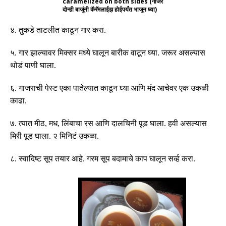
caramelized on both sides (गाजर
दोन्ही बाजूंनी कॅरॅमलाईझ होईपर्यंत भाजून घ्या)
४
.
तुकडे ताटलीत काढून गार करा
.
५
.
गार झाल्यावर मिक्सर मध्ये घालून बारीक वाटून घ्या
.
जरूर असल्यास
थोडं पाणी घाला
.
६
.
गाजराची पेस्ट एका पातेल्यात काढून घ्या आणि मंद आचेवर एक उकळी
काढा
.
७
.
त्यात मीठ
,
मध, लिंबाचा रस आणि दालचिनी पूड घाला
.
हवी असल्यास
मिरी पूड घाला
.
२ मिनिटं उकळा
.
८
.
स्वादिष्ट सूप तयार आहे
.
गरम सूप बदामाचे काप घालून सर्व्ह करा
.