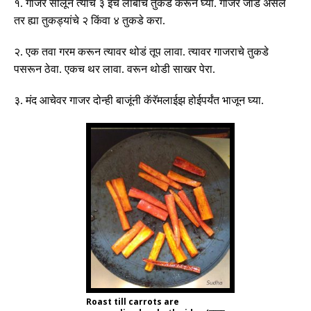
१
.
गाजरं सोलून त्याचे ३ इंच लांबीचे तुकडे करून घ्या
.
गाजर जाड असेल
तर ह्या तुकड्यांचे २ किंवा ४ तुकडे करा
.
२
.
एक तवा गरम करून त्यावर थोडं तूप लावा
.
त्यावर गाजराचे तुकडे
पसरून ठेवा
.
एकच थर लावा
.
वरून थोडी साखर पेरा
.
३
.
मंद आचेवर गाजर दोन्ही बाजूंनी कॅरॅमलाईझ होईपर्यंत भाजून घ्या
.
Roast till carrots are