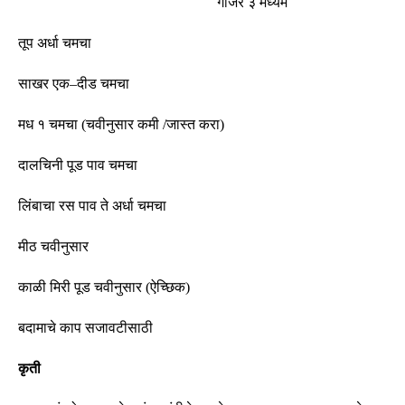
गाजरं ३ मध्यम
तूप अर्धा चमचा
साखर एक
–
दीड चमचा
मध १ चमचा
(
चवीनुसार कमी
/
जास्त करा
)
दालचिनी पूड पाव चमचा
लिंबाचा रस पाव ते अर्धा चमचा
मीठ चवीनुसार
काळी मिरी पूड चवीनुसार
(
ऐच्छिक
)
बदामाचे काप सजावटीसाठी
कृती