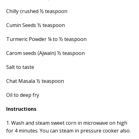
Chilly crushed ½ teaspoon
Cumin Seeds ½ teaspoon
Turmeric Powder ¼ to ½ teaspoon
Carom seeds (Ajwain) ½ teaspoon
Salt to taste
Chat Masala ½ teaspoon
Oil to deep fry
Instructions
1. Wash and steam sweet corn in microwave on high
for 4 minutes. You can steam in pressure cooker also.