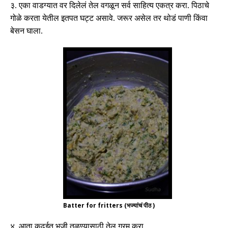
३
.
एका वाडग्यात वर दिलेलं तेल वगळून सर्व साहित्य एकत्र करा
.
पिठाचे
गोळे करता येतील इतपत घट्ट असावे
.
जरूर असेल तर थोडं पाणी किंवा
बेसन घाला
.
Batter for fritters (भज्यांचं पीठ )
४
.
आता कढईत भजी तळण्यासाठी तेल गरम करा
.