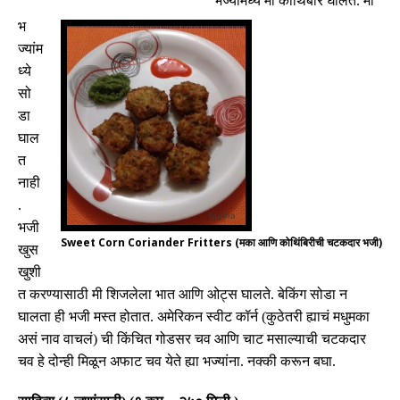
भज्यांमध्ये मी कोथिंबीर घालते
.
मी
भ
ज्यांम
ध्ये
सो
डा
घाल
त
नाही
.
भजी
Sweet Corn Coriander Fritters (मका आणि कोथिंबिरीची चटकदार भजी)
खुस
खुशी
त करण्यासाठी मी शिजलेला भात आणि ओट्स घालते
.
बेकिंग
सोडा न
घालता ही भजी मस्त होतात
.
अमेरिकन स्वीट कॉर्न
(
कुठेतरी ह्याचं मधुमका
असं नाव वाचलं
)
ची किंचित गोडसर चव आणि चाट मसाल्याची चटकदार
चव हे दोन्ही मिळून अफाट चव येते ह्या भज्यांना
.
नक्की करून बघा
.