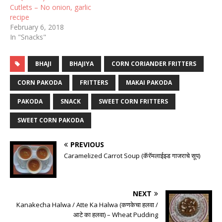
Cutlets – No onion, garlic
recipe
February 6, 2018
In "Snacks"
BHAJI
BHAJIYA
CORN CORIANDER FRITTERS
CORN PAKODA
FRITTERS
MAKAI PAKODA
PAKODA
SNACK
SWEET CORN FRITTERS
SWEET CORN PAKODA
PREVIOUS
Caramelized Carrot Soup (कॅरॅमलाईझ्ड गाजराचे सूप)
NEXT
Kanakecha Halwa / Atte Ka Halwa (कणकेचा हलवा /
आटे का हलवा) – Wheat Pudding