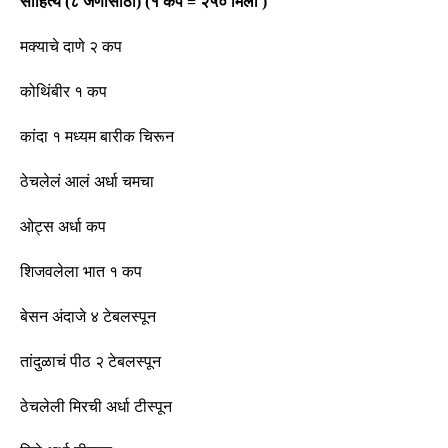
साहित्य
(
८ जणांसाठी
)
(
१ कप
=
२५० मिली
)
मक्याचे दाणे २ कप
कोथिंबीर १ कप
कांदा १ मध्यम बारीक चिरून
ठेचलेलं आलं अर्धा चमचा
ओट्स अर्धा कप
शिजवलेला भात १ कप
बेसन अंदाजे ४ टेबलस्पून
तांदुळाचं पीठ २ टेबलस्पून
ठेचलेली मिरची अर्धा
टीस्पून